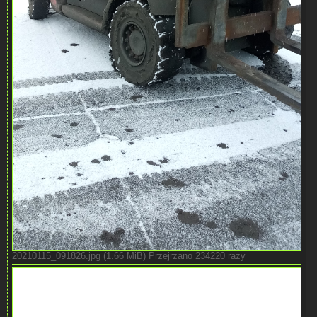
20210115_091826.jpg (1.66 MiB) Przejrzano 234220 razy