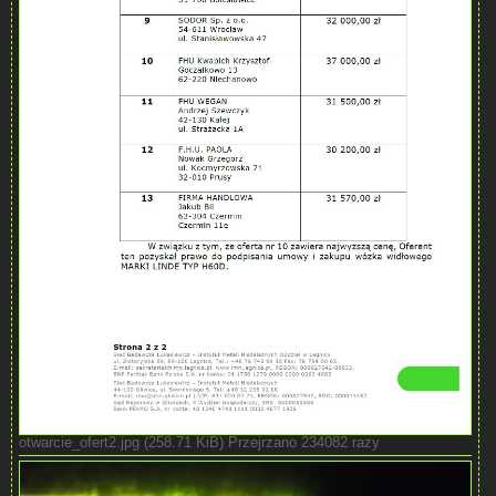
otwarcie_ofert2.jpg (258.71 KiB) Przejrzano 234082 razy