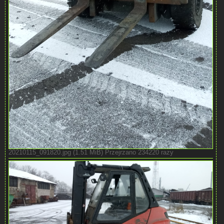
20210115_091820.jpg (1.51 MiB) Przejrzano 234220 razy