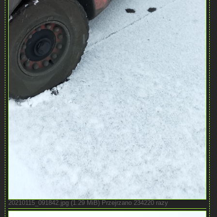
20210115_091842.jpg (1.29 MiB) Przejrzano 234220 razy