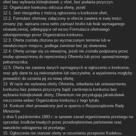
ofert bez wybrania którejkolwiek z ofert, bez podania przyczyn.
12. Organizator konkursu odrzuca ofertę, jeżeli:
12.1. Jest niezgodna z treścią ogłoszenia o konkursie ofert,
12.2. Formularz ofertowy załączony w ofercie zawiera w swej treści
zmiany (np. wpisana cena netto zamiast brutto lub brak wymaganego
oświadczenia), odbiegające od wzoru Formularza ofertowego
udostępnionego przez Organizatora konkursu.
12.3. Oferta została złożona po wyznaczonym terminie lub w
niewłaściwym miejscu, podlega zwrotowi bez jej otwierania.
12.4. Ofertę uznaje się za nieważną, jeżeli nie została podpisana przez
osobę upoważnioną do reprezentacji Oferenta lub przez upoważnionego
pełnomocnika.
12.5. Oferta nie zawiera danych wymaganych w ogłoszeniu o konkursie,
oraz gdy dane te są niekompletne lub nieczytelne, a wyjaśnienia mogłyby
prowadzić do uznania jej za nową ofertę,
13. W razie nie wybrania oferty Oferenta, odwołania lub unieważnienia
konkursu bez podania przyczyny bądź zamknięcia konkursu bez
wybrania którejkolwiek oferty, Oferentom nie przysługują jakiekolwiek
roszczenia wobec Organizatora konkursu z tego tytułu.
14. Konkurs ofert prowadzony jest w oparciu o Rozporządzenie Rady
Ministrów
z dnia 5 października 1993 r. w sprawie zasad organizowania przetargu na
sprzedaż środków trwałych przez przedsiębiorstwa państwowe oraz
warunków odstąpienia od przetargu.
15. Ogłoszenie nie stanowi oferty w rozumieniu przepisów Kodeksu