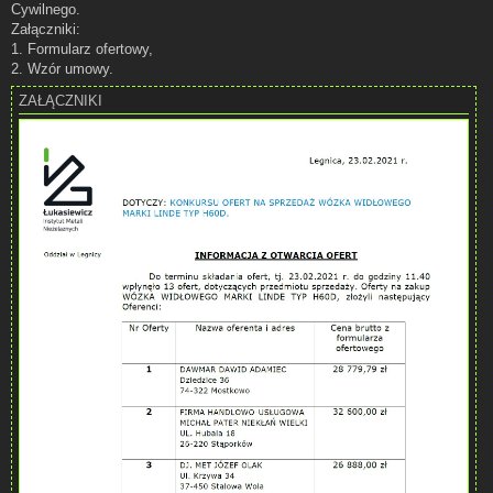
Cywilnego.
Załączniki:
1. Formularz ofertowy,
2. Wzór umowy.
ZAŁĄCZNIKI