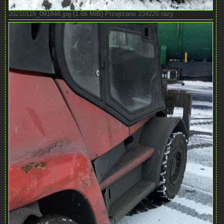
20210115_091848.jpg (1.66 MiB) Przejrzano 234220 razy