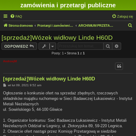
zamówienia i przetargi publiczne
FAQ
Zaloguj się
S
Strona domowa
Przetargi i zamówienia publiczne w IMN O/Legnica
ARCHIWUM PRZETARGÓW PUBLICZNYCH
z
[sprzedaż]Wózek widłowy Linde H60D
u
Szukaj
Wyszuki
ODPOWIEDZ
k
Posty: 1 • Strona
1
z
1
a
AndrzejM
j
[sprzedaż]Wózek widłowy Linde H60D
P
wt lut 09, 2021 9:52 am
o
s
Ogłoszenie o konkursie ofert na sprzedaż zbędnych, rzeczowych
t
składników majątku ruchomego w Sieci Badawczej Łukasiewicz - Instytut
Metali Nieżelaznych
ul. Sowińskiego 5, 44-100 Gliwice
1. Organizator konkursu: Sieć Badawcza Łukasiewicz - Instytut Metali
Nieżelaznych Oddział w Legnicy, ul. Złotoryjska 89, 59-220 Legnica.
2. Otwarcie ofert nastąpi przez Komisję Przetargową w siedzibie