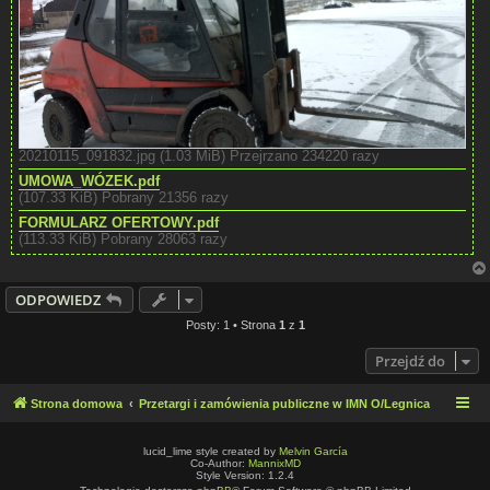
20210115_091832.jpg (1.03 MiB) Przejrzano 234220 razy
UMOWA_WÓZEK.pdf
(107.33 KiB) Pobrany 21356 razy
FORMULARZ OFERTOWY.pdf
(113.33 KiB) Pobrany 28063 razy
ODPOWIEDZ
Posty: 1 • Strona
1
z
1
Przejdź do
Strona domowa
Przetargi i zamówienia publiczne w IMN O/Legnica
lucid_lime style created by
Melvin García
Co-Author:
MannixMD
Style Version: 1.2.4