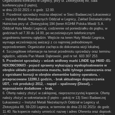
Organizatora konkursu w Legnicy, przy ul. Złotoryjskiej 89, Sala
konferencyjna (I piętro),
w dniu 23.02.2021 r. o godz. 12.00.
3. Przedmiot sprzedaży można obejrzeć w Sieci Badawczej Łukasiewicz
– Instytut Metali Nieżelaznych Oddział w Legnicy, Zakład Doświadczalny
Hutnictwa przy ul. Złotoryjskiej 194 (teren KGHM Polska Miedź S.A.
Oddział Huta Miedzi Legnica), codziennie od poniedziałku do piątku, w
godzinach od 7.30 do 14.00, po wcześniejszym telefonicznym
uzgodnieniu terminu oględzin. Wejście na teren Huty Miedzi Legnica,
wymaga wcześniejszej awizacji z co najmniej jednodniowym
wyprzedzeniem. Organizator zachęca do dokonania wizji lokalnej.
4. Szczegółowe informacje na temat przedmiotu sprzedaży oraz terminu
oględzin, udziela Pan Marek Dąbrowski, pod nr tel. 603 307 253.
5. Przedmiot sprzedaży – wózek widłowy marki LINDE typ H60D -01-
H2X396C00603 - pojazd sprawny wykazujący wyeksploatowanie w
obrębie układu podnoszenia masztu, belki tylnego zawieszenia oraz
z ogniskami korozji w obrębie elementów kabiny operatora, -
przepracowane 12280,1 godzin, - brak aktualnego dopuszczenia
UDT, - rok produkcji 2012, - napęd – spalinowy (Diesel), -
wyposażenie dodatkowe – brak,
6. Ofertę należy złożyć w zaklejonej, nieprzezroczystej kopercie. Ofertę
należy złożyć w sekretariacie (I piętro – pokój nr 13) Sieci Badawczej
Łukasiewicz – Instytut Metali Nieżelaznych Oddział w Legnicy ul.
Złotoryjska 89, 59-220 Legnica, w terminie do dnia 23.02.2021r. do godz.
11.40. Na kopercie należy umieścić nazwę i adres Oferenta oraz dopisek: