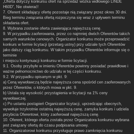
„Oferta dotyczy konkursu ofert na sprzedaż wózka widłowego LINDE
H60D”, Nie otwierać!
7. Oferent składający ofertę pozostaje nią związany przez okres 30 dni.
Bieg terminu związania ofertą rozpoczyna się wraz z upływem terminu
składania ofert.
8. Wybrana zostanie oferta zawierająca najwyższą cenę.
9. W przypadku zaoferowania, przez co najmniej dwóch Oferentów takich
samych warunków cenowych. Organizator konkursu może przeprowadzić
konkurs w formie licytacji (przetarg ustny) przy udziale tych Oferentów
jako dalszy ciąg konkursu. W takim przypadku Oferentów informuje się o
terminie
i miejscu kontynuacji konkursu w formie licytacji.
9.1. Osoby przybyłe w imieniu Oferentów powinny posiadać prawidłowe i
ważne pełnomocnictwo do udziału w tej części konkursu.
9.2. W przypadku opisanym w pkt. 9:
a) Ceną wywoławczą będzie najwyższa cena spośród cen zaoferowanych
przez Oferentów, o których mowa w pkt. 9.
b) Ustala się wysokość przystąpienia w licytacji na 1% ceny
wywoławczej.
c) Po ustaniu postąpień Organizator licytacji, uprzedzając obecnych,
wywołuje trzykrotnie ostatnią najwyższą cenę, zamyka konkurs i udziela
przybicia Oferentowi, który zaoferował najwyższą cenę.
10. Oferent, którego oferta została przez Organizatora konkursu wybrana
jest związany ofertą do czasu podpisania umowy.
11. Organizatorowi konkursu przysługuje prawo zamknięcia konkursu