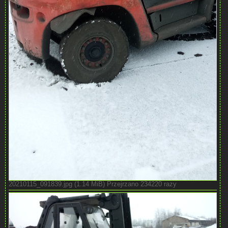
20210115_091839.jpg (1.14 MiB) Przejrzano 234220 razy