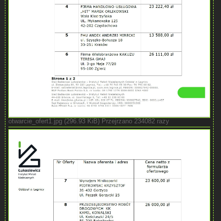
otwarcie_ofert1.jpg (296.93 KiB) Przejrzano 234082 razy