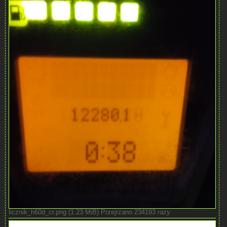
licznik_h60d_cr.png (1.23 MiB) Przejrzano 234193 razy