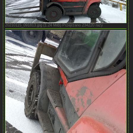
20210115_091813.jpg (1.24 MiB) Przejrzano 234220 razy