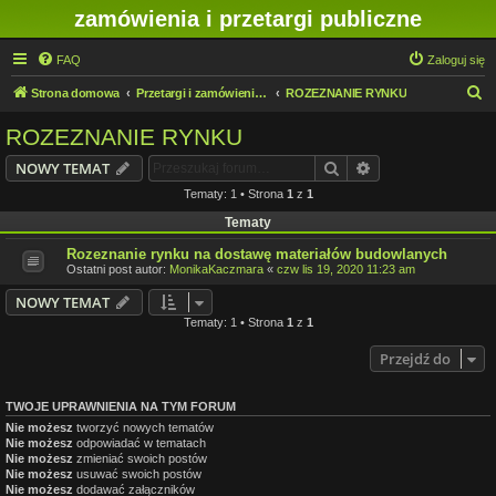
zamówienia i przetargi publiczne
FAQ
Zaloguj się
S
Strona domowa
Przetargi i zamówienia publiczne w IMN O/Legnica
ROZEZNANIE RYNKU
z
ROZEZNANIE RYNKU
u
Szukaj
Wyszukiwanie z
NOWY TEMAT
k
Tematy: 1 • Strona
1
z
1
a
Tematy
j
Rozeznanie rynku na dostawę materiałów budowlanych
Ostatni post autor:
MonikaKaczmara
«
czw lis 19, 2020 11:23 am
NOWY TEMAT
Tematy: 1 • Strona
1
z
1
Przejdź do
TWOJE UPRAWNIENIA NA TYM FORUM
Nie możesz
tworzyć nowych tematów
Nie możesz
odpowiadać w tematach
Nie możesz
zmieniać swoich postów
Nie możesz
usuwać swoich postów
Nie możesz
dodawać załączników