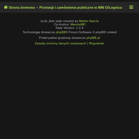
Strona domowa
Przetargi i zamówienia publiczne w IMN O/Legnica
lucid_lime style created by
Melvin García
Co-Author:
MannixMD
Style Version: 1.2.4
Technologię dostarcza
phpBB
® Forum Software © phpBB Limited
Polski pakiet językowy dostarcza
phpBB.pl
Zasady ochrony danych osobowych
|
Regulamin