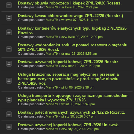
Dostawy obuwia roboczego i klapek ZP/L/24/26 Rozstrz.
Ostatni post autor:
Marta79
«
śr kwie 15, 2026 2:21 pm
Dostawy kwasu chlorowodorowego ZP/L/22/26 (Rozstrz.)
Ostatni post autor:
Marta79
«
wt kwie 07, 2026 1:13 pm
Dostawy kontenerów elastycznych typu big-bag ZP/L/25/26
Rozstrz.
Ostatni post autor:
Marta79
«
czw kwie 02, 2026 12:09 pm
Dostawy wodorotlenku sodu w postaci roztworu o stężeniu
50% ZP/L/19/26 Rozst.
Ostatni post autor:
Marta79
«
śr mar 25, 2026 8:55 am
Dostawa używanej koparki kołowej ZP/L/20/26 Rozstrz.
Ostatni post autor:
Marta79
«
czw mar 12, 2026 1:12 pm
Usługa kruszenia, separacji magnetycznej i przesiania
heterogenicznych pozostałości z prod. stopów ołowiu
ZP/L/14/26 Roz
Ostatni post autor:
Marta79
«
pt lut 06, 2026 2:39 pm
Usługa transportu krajowego i zagranicznego samochodem
typu plandeka i wywrotka ZP/L/13/26
Ostatni post autor:
Marta79
«
wt lut 03, 2026 1:43 pm
Dostawy palet drewnianych używanych ZP/L/2/26 Rozstrz.
Ostatni post autor:
Marta79
«
pt sty 30, 2026 3:07 pm
Dostawa używanej koparki kołowej ZP/L/9/26 Unieważ.
Ostatni post autor:
Marta79
«
czw sty 29, 2026 2:18 pm