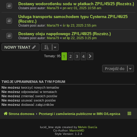
Dostawy wodorotlenku sodu w płatkach ZP/L/45/25 (Rozstrz.)
Ostatni post autor:
Marta79
«
pn wrz 01, 2025 10:58 am
Usługa transportu samochodem typu Cysterna ZP/L/46/25
(Rozstrz.)
Ostatni post autor:
Marta79
«
śr lip 23, 2025 2:55 pm
Dostawy oleju napędowego ZP/L/48/25 (Rozstrz.)
Ostatni post autor:
Marta79
«
wt lip 22, 2025 3:25 pm
NOWY TEMAT
1
2
3
4
Tematy: 95
Następna
Przejdź do
TWOJE UPRAWNIENIA NA TYM FORUM
Nie możesz
tworzyć nowych tematów
Nie możesz
odpowiadać w tematach
Nie możesz
zmieniać swoich postów
Nie możesz
usuwać swoich postów
Nie możesz
dodawać załączników
Strona domowa
Przetargi i zamówienia publiczne w IMN O/Legnica
lucid_lime style created by
Melvin García
Co-Author:
MannixMD
Style Version: 1.2.4