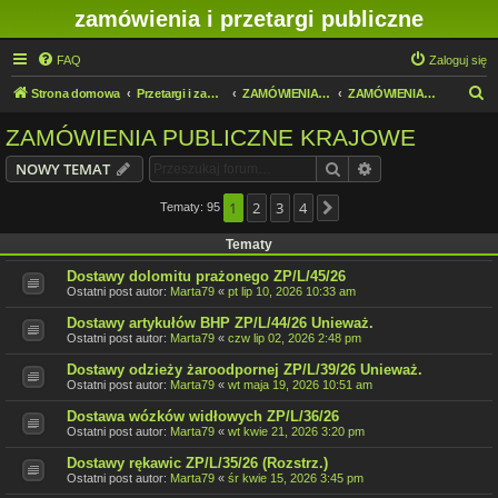
zamówienia i przetargi publiczne
FAQ
Zaloguj się
S
Strona domowa
Przetargi i zamówienia publiczne w IMN O/Legnica
ZAMÓWIENIA PUBLICZNE
ZAMÓWIENIA PUBLICZNE KRAJOWE
z
ZAMÓWIENIA PUBLICZNE KRAJOWE
u
Szukaj
Wyszukiwanie z
NOWY TEMAT
k
a
1
2
3
4
Tematy: 95
Następna
j
Tematy
Dostawy dolomitu prażonego ZP/L/45/26
Ostatni post autor:
Marta79
«
pt lip 10, 2026 10:33 am
Dostawy artykułów BHP ZP/L/44/26 Unieważ.
Ostatni post autor:
Marta79
«
czw lip 02, 2026 2:48 pm
Dostawy odzieży żaroodpornej ZP/L/39/26 Unieważ.
Ostatni post autor:
Marta79
«
wt maja 19, 2026 10:51 am
Dostawa wózków widłowych ZP/L/36/26
Ostatni post autor:
Marta79
«
wt kwie 21, 2026 3:20 pm
Dostawy rękawic ZP/L/35/26 (Rozstrz.)
Ostatni post autor:
Marta79
«
śr kwie 15, 2026 3:45 pm