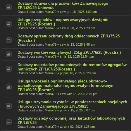
Dostawy obuwia dla pracowników Zamawiającego
ZP/L/80/25 Unieważ.
Ostatni post autor:
Marta79
«
czw gru 18, 2025 1:02 pm
Usługa przeglądów i napraw awaryjnych dźwignic
ZP/L/79/25 (Rozstrz.)
Ostatni post autor:
Marta79
«
czw lis 20, 2025 1:23 pm
Dostawy sprzętu ochrony dróg oddechowych ZP/L/75/25
(Rozstrz.)
Ostatni post autor:
Marta79
«
czw lis 13, 2025 9:48 am
Dostawy worków wentylowych 25kg ZP/L/76/25 (Rozstrz.)
Ostatni post autor:
Marta79
«
śr lis 12, 2025 12:54 pm
Dostawy materiałów pomocniczych do remontów agregatów
hutniczych ZP/L/67/25(Rozstrz.)
Ostatni post autor:
Marta79
«
pt paź 10, 2025 10:29 am
Usługa wyłożenia ogniotrwałego pieca obrotowo-
wahadłowego materiałem ogniotrwałym formowanym
ZP/L/60/25 (Rozstz.)
Ostatni post autor:
Marta79
«
czw wrz 18, 2025 2:49 pm
Usługa utrzymania czystości w pomieszczeniach socjalnych
i biurowych Zamawiającego ZP/L/58/25
Ostatni post autor:
Marta79
«
pn wrz 15, 2025 3:07 pm
Dostawy odzieży ochronnej oraz fartuchów laboratoryjnych
ZP/L/57/25
Ostatni post autor:
Marta79
«
wt wrz 02, 2025 1:25 pm