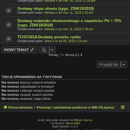
Ostatni post autor:
Adriana
«
pn mar 18, 2019 12:18 pm
Dostawy stopu ołowiu (sygn. ZDH/19/2018)
Ostatni post autor:
Adriana
«
pn mar 11, 2019 2:10 pm
Dostawy materiału ołowionośnego o zawartości Pb > 75%
(sygn. ZDH/18/2018)
Ostatni post autor:
Adriana
«
pn mar 11, 2019 1:40 pm
TC/07/2018-Dostawy proszku cynku
Ostatni post autor:
Anna
«
śr lut 06, 2019 1:34 pm
NOWY TEMAT
Tematy: 7 • Strona
1
z
1
Przejdź do
TWOJE UPRAWNIENIA NA TYM FORUM
Nie możesz
tworzyć nowych tematów
Nie możesz
odpowiadać w tematach
Nie możesz
zmieniać swoich postów
Nie możesz
usuwać swoich postów
Nie możesz
dodawać załączników
Strona domowa
Przetargi i zamówienia publiczne w IMN O/Legnica
lucid_lime style created by
Melvin García
Co-Author:
MannixMD
Style Version: 1.2.4