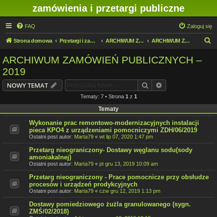
zamówienia i przetargi publiczne
FAQ
Zaloguj się
S
Strona domowa
Przetargi i zamówienia publiczne w IMN O/Legnica
ARCHIWUM ZAMÓWIEŃ PUBLICZNYCH
ARCHIWUM ZAMÓWIEŃ PUBLICZNYCH – 2019
z
ARCHIWUM ZAMÓWIEŃ PUBLICZNYCH –
u
2019
k
Szukaj
Wyszukiwanie z
NOWY TEMAT
a
Tematy: 7 • Strona
1
z
1
j
Tematy
Wykonanie prac remontowo-modernizacyjnych instalacji
pieca KPO4 z urządzeniami pomocniczymi ZDH/06/2019
Ostatni post autor:
Marta79
«
wt lip 07, 2020 1:47 pm
Przetarg nieograniczony- Dostawy węglanu sodu(sody
amoniakalnej)
Ostatni post autor:
Marta79
«
pt gru 13, 2019 10:09 am
Przetarg nieograniczony - Prace pomocnicze przy obsłudze
procesów i urządzeń prodykcyjnych
Ostatni post autor:
Marta79
«
czw gru 12, 2019 1:13 pm
Dostawy pomiedziowego żużla granulowanego (sygn.
ZMŚ/02/2018)