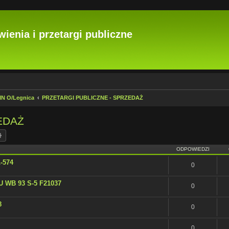
ienia i przetargi publiczne
IMN O/Legnica
PRZETARGI PUBLICZNE - SPRZEDAŻ
EDAŻ
kaj
Wyszukiwanie zaawansowane
ODPOWIEDZI
-574
0
U WB 93 S-5 F21037
0
8
0
0