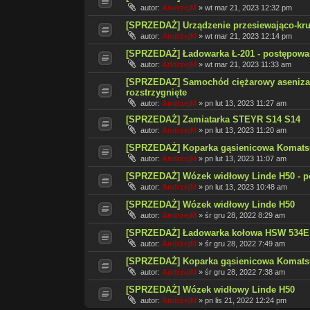
autor:
AndrzejM
»
wt mar 21, 2023 12:32 pm
[SPRZEDAŻ] Urządzenie przesiewająco-kru
autor:
AndrzejM
»
wt mar 21, 2023 12:14 pm
[SPRZEDAŻ] Ładowarka Ł-201 - postępowan
autor:
AndrzejM
»
wt mar 21, 2023 11:33 am
[SPRZEDAZ] Samochód ciężarowy asenizac
rozstrzygnięte
autor:
AndrzejM
»
pn lut 13, 2023 11:27 am
[SPRZEDAŻ] Zamiatarka STEYR S14 S14
autor:
AndrzejM
»
pn lut 13, 2023 11:20 am
[SPRZEDAŻ] Koparka gąsienicowa Komatsu
autor:
AndrzejM
»
pn lut 13, 2023 11:07 am
[SPRZEDAŻ] Wózek widłowy Linde H50 - po
autor:
AndrzejM
»
pn lut 13, 2023 10:48 am
[SPRZEDAŻ] Wózek widłowy Linde H50
autor:
AndrzejM
»
śr gru 28, 2022 8:29 am
[SPRZEDAŻ] Ładowarka kołowa HSW 534E -
autor:
AndrzejM
»
śr gru 28, 2022 7:49 am
[SPRZEDAŻ] Koparka gąsienicowa Komats
autor:
AndrzejM
»
śr gru 28, 2022 7:38 am
[SPRZEDAŻ] Wózek widłowy Linde H50
autor:
AndrzejM
»
pn lis 21, 2022 12:24 pm