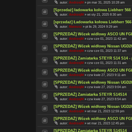
autor:
AndrzejM
»
pn mar 31, 2025 10:28 am
[Sprzedaż] ładowarka kołowa Liebherr 566
autor:
AndrzejM
»
wt sty 21, 2025 8:30 am
[sprzedaż] Ładowarka kołowa Liebherr 566
autor:
Mateusz
»
pt lis 29, 2024 9:29 am
[SPRZEDAŻ] Wózek widłowy ASCO UN FGL30
autor:
AndrzejM
»
czw cze 01, 2023 11:42 am
[SPRZEDAŻ] Wózek widłowy Nissan UGD20A
autor:
AndrzejM
»
czw cze 01, 2023 11:37 am
[SPRZEDAŻ] Zamiatarka STEYR S14 S14 - p
autor:
AndrzejM
»
czw cze 01, 2023 11:31 am
[SPRZEDAŻ] Wózek widłowy ASCO UN FG
autor:
AndrzejM
»
czw kwie 27, 2023 9:11 am
[SPRZEDAŻ] Wózek widłowy Nissan UGD
autor:
AndrzejM
»
czw kwie 27, 2023 9:04 am
[SPRZEDAŻ] Zamiatarka STEYR S14S14
autor:
AndrzejM
»
czw kwie 27, 2023 8:54 am
[SPRZEDAŻ] Wózek widłowy Nissan UGD
autor:
AndrzejM
»
wt mar 21, 2023 12:59 pm
[SPRZEDAŻ] Wózek widłowy ASCO UN FG
autor:
AndrzejM
»
wt mar 21, 2023 12:45 pm
[SPRZEDAŻ] Zamiatarka STEYR S14S14