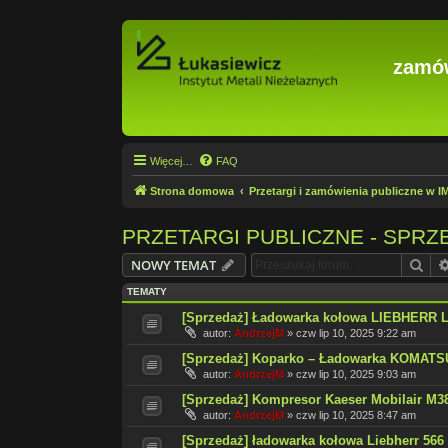
zamów
Więcej…
FAQ
Strona domowa
Przetargi i zamówienia publiczne w 
PRZETARGI PUBLICZNE - SPRZ
Szu
NOWY TEMAT
TEMATY
[Sprzedaż] Ładowarka kołowa LIEBHERR L
autor:
AndrzejM
»
czw lip 10, 2025 9:22 am
[Sprzedaż] Koparko – Ładowarka KOMATS
autor:
AndrzejM
»
czw lip 10, 2025 9:03 am
[Sprzedaż] Kompresor Kaeser Mobilair M3
autor:
AndrzejM
»
czw lip 10, 2025 8:47 am
[Sprzedaż] ładowarka kołowa Liebherr 566