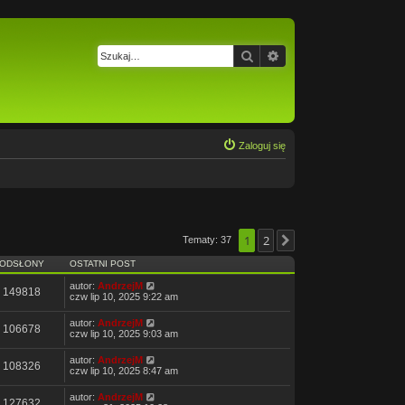
Szukaj
Wyszukiwanie zaawa
Zaloguj się
1
2
Tematy: 37
Następna
ODSŁONY
OSTATNI POST
autor:
AndrzejM
149818
czw lip 10, 2025 9:22 am
autor:
AndrzejM
106678
czw lip 10, 2025 9:03 am
autor:
AndrzejM
108326
czw lip 10, 2025 8:47 am
autor:
AndrzejM
127632