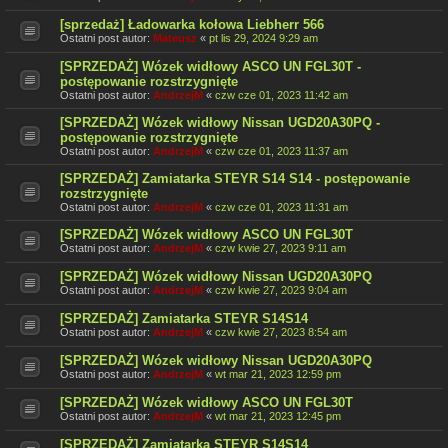
[sprzedaż] Ładowarka kołowa Liebherr 566
Ostatni post autor:
Mateusz
«
pt lis 29, 2024 9:29 am
[SPRZEDAŻ] Wózek widłowy ASCO UN FGL30T -
postępowanie rozstrzygnięte
Ostatni post autor:
AndrzejM
«
czw cze 01, 2023 11:42 am
[SPRZEDAŻ] Wózek widłowy Nissan UGD20A30PQ -
postępowanie rozstrzygnięte
Ostatni post autor:
AndrzejM
«
czw cze 01, 2023 11:37 am
[SPRZEDAŻ] Zamiatarka STEYR S14 S14 - postępowanie
rozstrzygnięte
Ostatni post autor:
AndrzejM
«
czw cze 01, 2023 11:31 am
[SPRZEDAŻ] Wózek widłowy ASCO UN FGL30T
Ostatni post autor:
AndrzejM
«
czw kwie 27, 2023 9:11 am
[SPRZEDAŻ] Wózek widłowy Nissan UGD20A30PQ
Ostatni post autor:
AndrzejM
«
czw kwie 27, 2023 9:04 am
[SPRZEDAŻ] Zamiatarka STEYR S14S14
Ostatni post autor:
AndrzejM
«
czw kwie 27, 2023 8:54 am
[SPRZEDAŻ] Wózek widłowy Nissan UGD20A30PQ
Ostatni post autor:
AndrzejM
«
wt mar 21, 2023 12:59 pm
[SPRZEDAŻ] Wózek widłowy ASCO UN FGL30T
Ostatni post autor:
AndrzejM
«
wt mar 21, 2023 12:45 pm
[SPRZEDAŻ] Zamiatarka STEYR S14S14