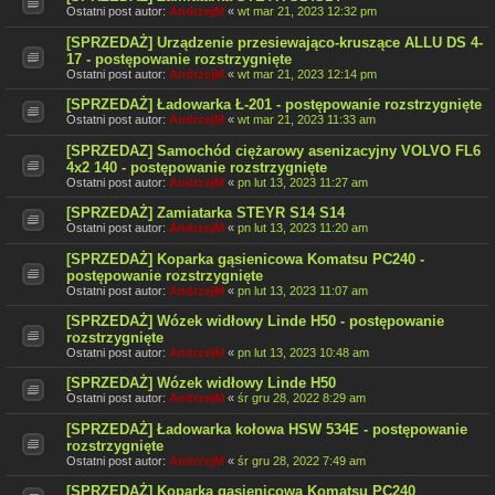
Ostatni post autor:
AndrzejM
«
wt mar 21, 2023 12:32 pm
[SPRZEDAŻ] Urządzenie przesiewająco-kruszące ALLU DS 4-
17 - postępowanie rozstrzygnięte
Ostatni post autor:
AndrzejM
«
wt mar 21, 2023 12:14 pm
[SPRZEDAŻ] Ładowarka Ł-201 - postępowanie rozstrzygnięte
Ostatni post autor:
AndrzejM
«
wt mar 21, 2023 11:33 am
[SPRZEDAZ] Samochód ciężarowy asenizacyjny VOLVO FL6
4x2 140 - postępowanie rozstrzygnięte
Ostatni post autor:
AndrzejM
«
pn lut 13, 2023 11:27 am
[SPRZEDAŻ] Zamiatarka STEYR S14 S14
Ostatni post autor:
AndrzejM
«
pn lut 13, 2023 11:20 am
[SPRZEDAŻ] Koparka gąsienicowa Komatsu PC240 -
postępowanie rozstrzygnięte
Ostatni post autor:
AndrzejM
«
pn lut 13, 2023 11:07 am
[SPRZEDAŻ] Wózek widłowy Linde H50 - postępowanie
rozstrzygnięte
Ostatni post autor:
AndrzejM
«
pn lut 13, 2023 10:48 am
[SPRZEDAŻ] Wózek widłowy Linde H50
Ostatni post autor:
AndrzejM
«
śr gru 28, 2022 8:29 am
[SPRZEDAŻ] Ładowarka kołowa HSW 534E - postępowanie
rozstrzygnięte
Ostatni post autor:
AndrzejM
«
śr gru 28, 2022 7:49 am
[SPRZEDAŻ] Koparka gąsienicowa Komatsu PC240