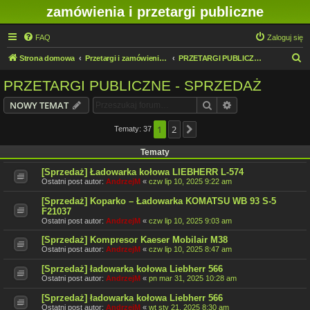
zamówienia i przetargi publiczne
FAQ
Zaloguj się
S
Strona domowa
Przetargi i zamówienia publiczne w IMN O/Legnica
PRZETARGI PUBLICZNE - SPRZEDAŻ
z
PRZETARGI PUBLICZNE - SPRZEDAŻ
u
Szukaj
Wyszukiwanie z
NOWY TEMAT
k
a
1
2
Tematy: 37
Następna
j
Tematy
[Sprzedaż] Ładowarka kołowa LIEBHERR L-574
Ostatni post autor:
AndrzejM
«
czw lip 10, 2025 9:22 am
[Sprzedaż] Koparko – Ładowarka KOMATSU WB 93 S-5
F21037
Ostatni post autor:
AndrzejM
«
czw lip 10, 2025 9:03 am
[Sprzedaż] Kompresor Kaeser Mobilair M38
Ostatni post autor:
AndrzejM
«
czw lip 10, 2025 8:47 am
[Sprzedaż] ładowarka kołowa Liebherr 566
Ostatni post autor:
AndrzejM
«
pn mar 31, 2025 10:28 am
[Sprzedaż] ładowarka kołowa Liebherr 566
Ostatni post autor:
AndrzejM
«
wt sty 21, 2025 8:30 am