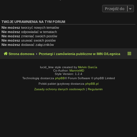
Przejdź do
TWOJE UPRAWNIENIA NA TYM FORUM
Nie możesz
tworzyć nowych tematów
Nie możesz
odpowiadać w tematach
Nie możesz
zmieniać swoich postów
Nie możesz
usuwać swoich postów
Nie możesz
dodawać załączników
Strona domowa
Przetargi i zamówienia publiczne w IMN O/Legnica
lucid_lime style created by
Melvin García
Co-Author:
MannixMD
Style Version: 1.2.4
Technologię dostarcza
phpBB
® Forum Software © phpBB Limited
Polski pakiet językowy dostarcza
phpBB.pl
Zasady ochrony danych osobowych
|
Regulamin