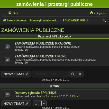
zamówienia i przetargi publiczne
FAQ
Zaloguj się
S
Strona domowa
Przetargi i zamówienia publiczne w IMN O/Legnica
ZAMÓWIENIA PUBLICZNE
z
ZAMÓWIENIA PUBLICZNE
u
Przetargi IMN o/Legnica
k
ZAMÓWIENIA PUBLICZNE KRAJOWE
a
Aktualne zamówienia publiczne poniżej progów unijnych
j
Tematy:
95
ZAMÓWIENIA PUBLICZNE UNIJNE
Aktualne zamówienia publiczne publikowane na platformie zakupowej
Tematy:
26
Szukaj
Wyszukiwanie z
NOWY TEMAT
Tematy: 1 • Strona
1
z
1
Tematy
Dostawy rękawic ZP/L/15/25
Ostatni post autor:
Marta79
«
pn mar 17, 2025 1:23 pm
NOWY TEMAT
Tematy: 1 • Strona
1
z
1