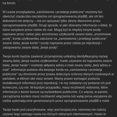
na forum.
W czasie przeglądania „zamówienia i przetargi publiczne” możemy też
utworzyć ciasteczka niezależne od oprogramowania phpBB, ale ich ten
dokument nie dotyczy – ma on opisywać tylko strony stworzone przez
oprogramowanie phpBB. Drugi sposób, w jaki zbieramy informacje o tobie, to
dane wysyłane przez ciebie do nas. Mogą być to między innymi posty
napisane przez ciebie jako anonimowy użytkownik zwane dalej „anonimowe
posty”, konta użytkownika założone na „zamówienia i przetargi publiczne”
zwane dalej „twoje konto” i posty napisane przez ciebie po rejestracji i
zalogowaniu zwane dalej „twoje posty”.
Twoje konto będzie zawierać przynajmniej unikalną identyfikacyjną nazwę
zwaną dalej „twoja nazwa użytkownika”, hasło używane do logowania zwane
dalej „twoje hasło” i osobisty aktywny adres e-mail zwany dalej „twój adres e-
mail”. Informacje podane dla twojego konta na „zamówienia i przetargi
publiczne” są chronione przez prawa dotyczące ochrony danych osobowych w
państwie, w którym stoi nasz serwer. Mamy prawo wymagać podania
dodatkowych informacji przy rejestracji, i to my ustalamy czy podanie ich jest
konieczne, czy nie. W każdym przypadku, masz możliwość wybrania, które
informacje o twoim koncie są wyświetlane publicznie. Co więcej, w panelu
zarządzania kontem masz możliwość włączenia lub wyłączenia wysyłania do
ciebie automatycznie generowanych przez oprogramowanie phpBB e-maili.
Twoje hasło jest zaszyfrowane, więc jest bezpieczne, niemniej nie należy
używać tego samego hasła na różnych witrynach internetowych. Hasło to