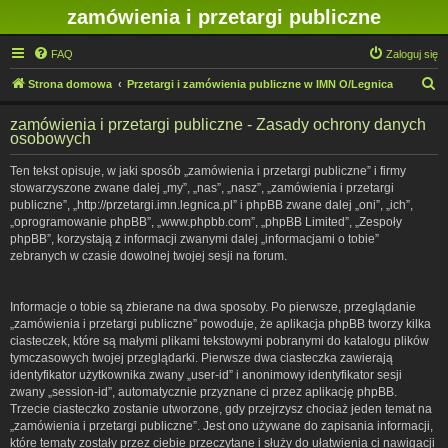
zamówienia i przetargi publiczne
FAQ
Zaloguj się
S
Strona domowa
Przetargi i zamówienia publiczne w IMN O/Legnica
z
zamówienia i przetargi publiczne - Zasady ochrony danych
u
osobowych
k
Ten tekst opisuje, w jaki sposób „zamówienia i przetargi publiczne” i firmy
a
stowarzyszone zwane dalej „my”, „nas”, „nasz”, „zamówienia i przetargi
j
publiczne”, „http://przetargi.imn.legnica.pl” i phpBB zwane dalej „oni”, „ich”,
„oprogramowanie phpBB”, „www.phpbb.com”, „phpBB Limited”, „Zespoły
phpBB”, korzystają z informacji zwanymi dalej „informacjami o tobie”
zebranych w czasie dowolnej twojej sesji na forum.
Informacje o tobie są zbierane na dwa sposoby. Po pierwsze, przeglądanie
„zamówienia i przetargi publiczne” powoduje, że aplikacja phpBB tworzy kilka
ciasteczek, które są małymi plikami tekstowymi pobranymi do katalogu plików
tymczasowych twojej przeglądarki. Pierwsze dwa ciasteczka zawierają
identyfikator użytkownika zwany „user-id” i anonimowy identyfikator sesji
zwany „session-id”, automatycznie przyznane ci przez aplikację phpBB.
Trzecie ciasteczko zostanie utworzone, gdy przejrzysz chociaż jeden temat na
„zamówienia i przetargi publiczne”. Jest ono używane do zapisania informacji,
które tematy zostały przez ciebie przeczytane i służy do ułatwienia ci nawigacji