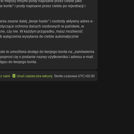
to między innymi posty napisane przez ciebie jako
onto” i posty napisane przez ciebie po rejestracji i
ia zwane dalej „twoje hasło” i osobisty aktywny adres e-
a dotyczące ochrony danych osobowych w państwie, w
eczne, czy nie. W każdym przypadku, masz możliwość
ub wyłączenia wysyłania do ciebie automatycznie
asło to umożliwia dostęp do twojego konta na „zamówienia
na poprosi cię o podanie nazwy użytkownika i adresu e-mail.
tępu do twojego konta.
 z nami
Usuń ciasteczka witryny
Strefa czasowa
UTC+02:00