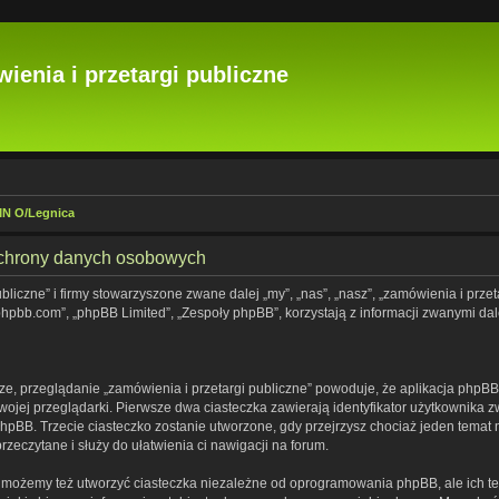
ienia i przetargi publiczne
IMN O/Legnica
 ochrony danych osobowych
bliczne” i firmy stowarzyszone zwane dalej „my”, „nas”, „nasz”, „zamówienia i przetar
hpbb.com”, „phpBB Limited”, „Zespoły phpBB”, korzystają z informacji zwanymi dal
e, przeglądanie „zamówienia i przetargi publiczne” powoduje, że aplikacja phpBB t
jej przeglądarki. Pierwsze dwa ciasteczka zawierają identyfikator użytkownika zw
phpBB. Trzecie ciasteczko zostanie utworzone, gdy przejrzysz chociaż jeden temat 
przeczytane i służy do ułatwienia ci nawigacji na forum.
” możemy też utworzyć ciasteczka niezależne od oprogramowania phpBB, ale ich te