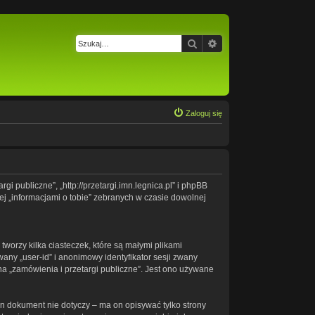
Szukaj
Wyszukiwanie zaawa
Zaloguj się
gi publiczne”, „http://przetargi.imn.legnica.pl” i phpBB
ej „informacjami o tobie” zebranych w czasie dowolnej
worzy kilka ciasteczek, które są małymi plikami
any „user-id” i anonimowy identyfikator sesji zwany
na „zamówienia i przetargi publiczne”. Jest ono używane
n dokument nie dotyczy – ma on opisywać tylko strony