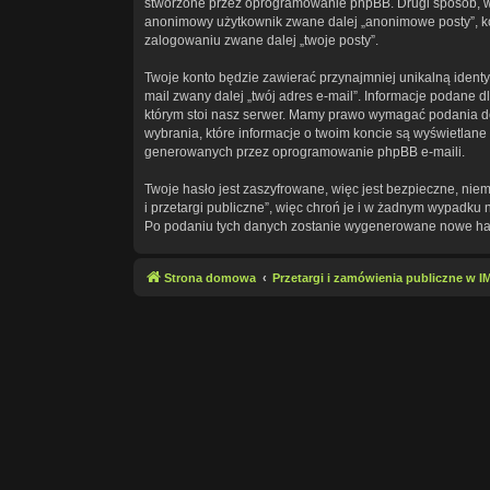
stworzone przez oprogramowanie phpBB. Drugi sposób, w ja
anonimowy użytkownik zwane dalej „anonimowe posty”, kont
zalogowaniu zwane dalej „twoje posty”.
Twoje konto będzie zawierać przynajmniej unikalną identy
mail zwany dalej „twój adres e-mail”. Informacje podane
którym stoi nasz serwer. Mamy prawo wymagać podania doda
wybrania, które informacje o twoim koncie są wyświetlan
generowanych przez oprogramowanie phpBB e-maili.
Twoje hasło jest zaszyfrowane, więc jest bezpieczne, ni
i przetargi publiczne”, więc chroń je i w żadnym wypadku
Po podaniu tych danych zostanie wygenerowane nowe hasł
Strona domowa
Przetargi i zamówienia publiczne w 