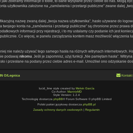
ki zbieramy informacje o tobie, to dane wysyłane przez ciebie do nas. Mogą być 
a użytkownika założone na „zamówienia i przetargi publiczne” zwane dalej „twoje k
fikacyjną nazwę zwaną dalej „twoja nazwa użytkownika”, hasło używane do logowan
 dla twojego konta na „zamówienia i przetargi publiczne” są chronione przez praw
tkowych informacji przy rejestracji, i to my ustalamy czy podanie ich jest koni
e publicznie. Co więcej, w panelu zarządzania kontem masz możliwość włączenia l
emniej nie należy używać tego samego hasła na różnych witrynach internetowych. H
 nie podawaj
nikomu
. Jeśli je zapomnisz, użyj funkcji „Nie pamiętam hasła”. Witry
o i przesłane na podany przez ciebie adres e-mail. Umożliwi ono odzyskanie dos
IMN O/Legnica
Kontakt
lucid_lime style created by
Melvin García
Co-Author:
MannixMD
Style Version: 1.2.4
Technologię dostarcza
phpBB
® Forum Software © phpBB Limited
Polski pakiet językowy dostarcza
phpBB.pl
Zasady ochrony danych osobowych
|
Regulamin