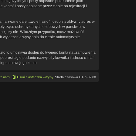
to między innymi posty napisane przez ciebie jako
onto” i posty napisane przez ciebie po rejestracji i
ia zwane dalej „twoje hasło” i osobisty aktywny adres e-
a dotyczące ochrony danych osobowych w państwie, w
eczne, czy nie. W każdym przypadku, masz możliwość
ub wyłączenia wysyłania do ciebie automatycznie
asło to umożliwia dostęp do twojego konta na „zamówienia
na poprosi cię o podanie nazwy użytkownika i adresu e-mail.
tępu do twojego konta.
 z nami
Usuń ciasteczka witryny
Strefa czasowa
UTC+02:00