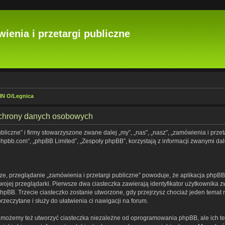
ienia i przetargi publiczne
IMN O/Legnica
 ochrony danych osobowych
bliczne” i firmy stowarzyszone zwane dalej „my”, „nas”, „nasz”, „zamówienia i przetar
hpbb.com”, „phpBB Limited”, „Zespoły phpBB”, korzystają z informacji zwanymi dal
e, przeglądanie „zamówienia i przetargi publiczne” powoduje, że aplikacja phpBB t
jej przeglądarki. Pierwsze dwa ciasteczka zawierają identyfikator użytkownika zw
phpBB. Trzecie ciasteczko zostanie utworzone, gdy przejrzysz chociaż jeden temat 
przeczytane i służy do ułatwienia ci nawigacji na forum.
” możemy też utworzyć ciasteczka niezależne od oprogramowania phpBB, ale ich te