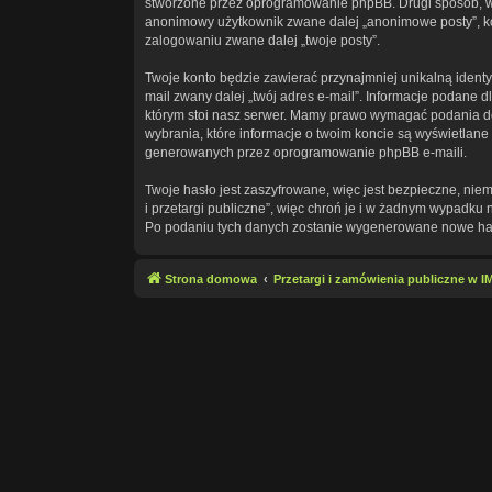
stworzone przez oprogramowanie phpBB. Drugi sposób, w ja
anonimowy użytkownik zwane dalej „anonimowe posty”, kont
zalogowaniu zwane dalej „twoje posty”.
Twoje konto będzie zawierać przynajmniej unikalną identy
mail zwany dalej „twój adres e-mail”. Informacje podane
którym stoi nasz serwer. Mamy prawo wymagać podania doda
wybrania, które informacje o twoim koncie są wyświetlan
generowanych przez oprogramowanie phpBB e-maili.
Twoje hasło jest zaszyfrowane, więc jest bezpieczne, ni
i przetargi publiczne”, więc chroń je i w żadnym wypadku
Po podaniu tych danych zostanie wygenerowane nowe hasł
Strona domowa
Przetargi i zamówienia publiczne w 