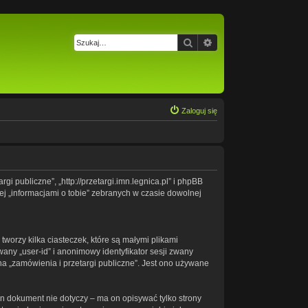
Szukaj
Wyszukiwanie zaawa
Zaloguj się
gi publiczne”, „http://przetargi.imn.legnica.pl” i phpBB
ej „informacjami o tobie” zebranych w czasie dowolnej
worzy kilka ciasteczek, które są małymi plikami
any „user-id” i anonimowy identyfikator sesji zwany
na „zamówienia i przetargi publiczne”. Jest ono używane
n dokument nie dotyczy – ma on opisywać tylko strony