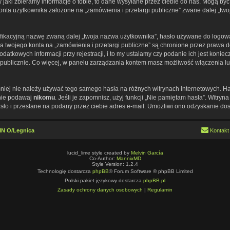
ki zbieramy informacje o tobie, to dane wysyłane przez ciebie do nas. Mogą być 
a użytkownika założone na „zamówienia i przetargi publiczne” zwane dalej „twoje k
fikacyjną nazwę zwaną dalej „twoja nazwa użytkownika”, hasło używane do logowan
 dla twojego konta na „zamówienia i przetargi publiczne” są chronione przez praw
tkowych informacji przy rejestracji, i to my ustalamy czy podanie ich jest koni
e publicznie. Co więcej, w panelu zarządzania kontem masz możliwość włączenia l
emniej nie należy używać tego samego hasła na różnych witrynach internetowych. H
 nie podawaj
nikomu
. Jeśli je zapomnisz, użyj funkcji „Nie pamiętam hasła”. Witry
o i przesłane na podany przez ciebie adres e-mail. Umożliwi ono odzyskanie dos
IMN O/Legnica
Kontakt
lucid_lime style created by
Melvin García
Co-Author:
MannixMD
Style Version: 1.2.4
Technologię dostarcza
phpBB
® Forum Software © phpBB Limited
Polski pakiet językowy dostarcza
phpBB.pl
Zasady ochrony danych osobowych
|
Regulamin