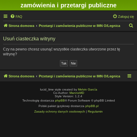
zamówienia i przetargi publiczne
FAQ
Zaloguj się
S
Strona domowa
Przetargi i zamówienia publiczne w IMN O/Legnica
z
Usuń ciasteczka witryny
u
k
Czy na pewno chcesz usunąć wszystkie ciasteczka utworzone przez tę
witrynę?
a
j
Strona domowa
Przetargi i zamówienia publiczne w IMN O/Legnica
lucid_lime style created by
Melvin García
Co-Author:
MannixMD
Style Version: 1.2.4
Technologię dostarcza
phpBB
® Forum Software © phpBB Limited
Polski pakiet językowy dostarcza
phpBB.pl
Zasady ochrony danych osobowych
|
Regulamin