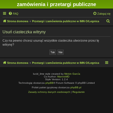
zamówienia i przetargi publiczne
FAQ
Zaloguj się
S
Strona domowa
Przetargi i zamówienia publiczne w IMN O/Legnica
z
Usuń ciasteczka witryny
u
k
Czy na pewno chcesz usunąć wszystkie ciasteczka utworzone przez tę
witrynę?
a
j
Strona domowa
Przetargi i zamówienia publiczne w IMN O/Legnica
lucid_lime style created by
Melvin García
Co-Author:
MannixMD
Style Version: 1.2.4
Technologię dostarcza
phpBB
® Forum Software © phpBB Limited
Polski pakiet językowy dostarcza
phpBB.pl
Zasady ochrony danych osobowych
|
Regulamin