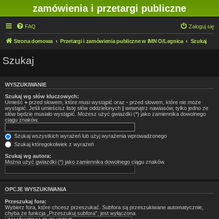
zamówienia i przetargi publiczne
FAQ
Zaloguj się
Strona domowa
Przetargi i zamówienia publiczne w IMN O/Legnica
Szukaj
Szukaj
WYSZUKIWANIE
Szukaj wg słów kluczowych:
Umieść
+
przed słowem, które musi wystąpić oraz
-
przed słowem, które nie może
wystąpić. Jeśli umieścisz listę słów oddzielonych
|
wewnątrz nawiasów, tylko jedno ze
słów będzie musiało wystąpić. Możesz użyć gwiazdki (*) jako zamiennika dowolnego
ciągu znaków.
Szukaj wszystkich wyrażeń lub użyj wyrażenia wprowadzonego
Szukaj któregokolwiek z wyrażeń
Szukaj wg autora:
Można użyć gwiazdki (*) jako zamiennika dowolnego ciągu znaków.
OPCJE WYSZUKIWANIA
Przeszukaj fora:
Wybierz fora, które chcesz przeszukać. Subfora są przeszukiwane automatycznie,
chyba że funkcja „Przeszukuj subfora”, jest wyłączona.