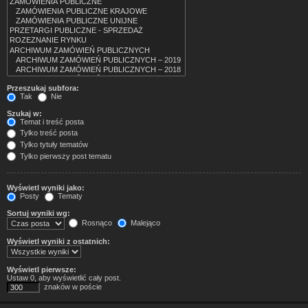
Przeszukaj subfora:
Tak
Nie
Szukaj w:
Temat i treść posta
Tylko treść posta
Tylko tytuły tematów
Tylko pierwszy post tematu
Wyświetl wyniki jako:
Posty
Tematy
Sortuj wyniki wg:
Rosnąco
Malejąco
Wyświetl wyniki z ostatnich:
Wyświetl pierwsze:
Ustaw 0, aby wyświetlić cały post.
znaków w poście