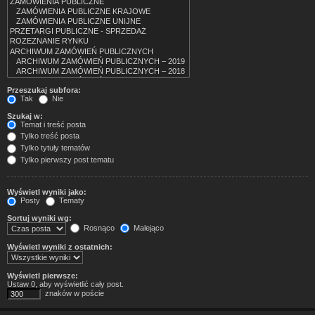
Przeszukaj subfora:
Tak
Nie
Szukaj w:
Temat i treść posta
Tylko treść posta
Tylko tytuły tematów
Tylko pierwszy post tematu
Wyświetl wyniki jako:
Posty
Tematy
Sortuj wyniki wg:
Rosnąco
Malejąco
Wyświetl wyniki z ostatnich:
Wyświetl pierwsze:
Ustaw 0, aby wyświetlić cały post.
znaków w poście