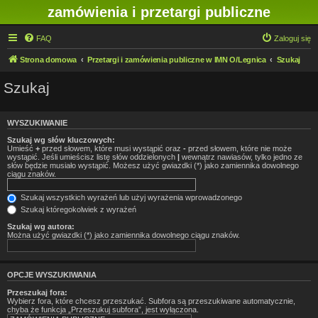
zamówienia i przetargi publiczne
FAQ
Zaloguj się
Strona domowa
Przetargi i zamówienia publiczne w IMN O/Legnica
Szukaj
Szukaj
WYSZUKIWANIE
Szukaj wg słów kluczowych:
Umieść
+
przed słowem, które musi wystąpić oraz
-
przed słowem, które nie może
wystąpić. Jeśli umieścisz listę słów oddzielonych
|
wewnątrz nawiasów, tylko jedno ze
słów będzie musiało wystąpić. Możesz użyć gwiazdki (*) jako zamiennika dowolnego
ciągu znaków.
Szukaj wszystkich wyrażeń lub użyj wyrażenia wprowadzonego
Szukaj któregokolwiek z wyrażeń
Szukaj wg autora:
Można użyć gwiazdki (*) jako zamiennika dowolnego ciągu znaków.
OPCJE WYSZUKIWANIA
Przeszukaj fora:
Wybierz fora, które chcesz przeszukać. Subfora są przeszukiwane automatycznie,
chyba że funkcja „Przeszukuj subfora”, jest wyłączona.