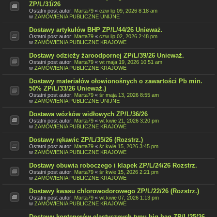
ZP/L/31/26
Ostatni post autor:
Marta79
«
czw lip 09, 2026 8:18 am
w
ZAMÓWIENIA PUBLICZNE UNIJNE
Dostawy artykułów BHP ZP/L/44/26 Unieważ.
Ostatni post autor:
Marta79
«
czw lip 02, 2026 2:48 pm
w
ZAMÓWIENIA PUBLICZNE KRAJOWE
Dostawy odzieży żaroodpornej ZP/L/39/26 Unieważ.
Ostatni post autor:
Marta79
«
wt maja 19, 2026 10:51 am
w
ZAMÓWIENIA PUBLICZNE KRAJOWE
Dostawy materiałów ołowionośnych o zawartości Pb min.
50% ZP/L/33/26 Unieważ.)
Ostatni post autor:
Marta79
«
śr maja 13, 2026 8:55 am
w
ZAMÓWIENIA PUBLICZNE UNIJNE
Dostawa wózków widłowych ZP/L/36/26
Ostatni post autor:
Marta79
«
wt kwie 21, 2026 3:20 pm
w
ZAMÓWIENIA PUBLICZNE KRAJOWE
Dostawy rękawic ZP/L/35/26 (Rozstrz.)
Ostatni post autor:
Marta79
«
śr kwie 15, 2026 3:45 pm
w
ZAMÓWIENIA PUBLICZNE KRAJOWE
Dostawy obuwia roboczego i klapek ZP/L/24/26 Rozstrz.
Ostatni post autor:
Marta79
«
śr kwie 15, 2026 2:21 pm
w
ZAMÓWIENIA PUBLICZNE KRAJOWE
Dostawy kwasu chlorowodorowego ZP/L/22/26 (Rozstrz.)
Ostatni post autor:
Marta79
«
wt kwie 07, 2026 1:13 pm
w
ZAMÓWIENIA PUBLICZNE KRAJOWE
Dostawy kontenerów elastycznych typu big-bag ZP/L/25/26