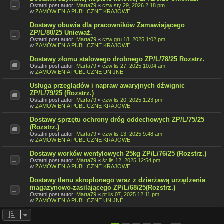
Ostatni post autor:
Marta79
«
czw sty 29, 2026 2:18 pm
w
ZAMÓWIENIA PUBLICZNE KRAJOWE
Dostawy obuwia dla pracowników Zamawiającego
ZP/L/80/25 Unieważ.
Ostatni post autor:
Marta79
«
czw gru 18, 2025 1:02 pm
w
ZAMÓWIENIA PUBLICZNE KRAJOWE
Dostawy złomu stalowego drobnego ZP/L/78/25 Rozstrz.
Ostatni post autor:
Marta79
«
czw lis 27, 2025 10:04 am
w
ZAMÓWIENIA PUBLICZNE UNIJNE
Usługa przeglądów i napraw awaryjnych dźwignic
ZP/L/79/25 (Rozstrz.)
Ostatni post autor:
Marta79
«
czw lis 20, 2025 1:23 pm
w
ZAMÓWIENIA PUBLICZNE KRAJOWE
Dostawy sprzętu ochrony dróg oddechowych ZP/L/75/25
(Rozstrz.)
Ostatni post autor:
Marta79
«
czw lis 13, 2025 9:48 am
w
ZAMÓWIENIA PUBLICZNE KRAJOWE
Dostawy worków wentylowych 25kg ZP/L/76/25 (Rozstrz.)
Ostatni post autor:
Marta79
«
śr lis 12, 2025 12:54 pm
w
ZAMÓWIENIA PUBLICZNE KRAJOWE
Dostawy tlenu skroplonego wraz z dzierżawą urządzenia
magazynowo-zasilającego ZP/L/68/25(Rozstrz.)
Ostatni post autor:
Marta79
«
pt lis 07, 2025 12:11 pm
w
ZAMÓWIENIA PUBLICZNE UNIJNE