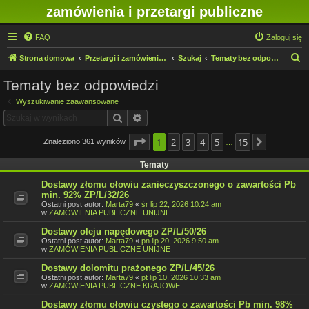
zamówienia i przetargi publiczne
FAQ
Zaloguj się
S
Strona domowa
Przetargi i zamówienia publiczne w IMN O/Legnica
Szukaj
Tematy bez odpowiedzi
z
Tematy bez odpowiedzi
u
Wyszukiwanie zaawansowane
k
Szukaj
Wyszukiwanie zaawansowane
a
j
Strona
1
2
1
z
3
15
4
5
15
Znaleziono 361 wyników
Następna
…
Tematy
Dostawy złomu ołowiu zanieczyszczonego o zawartości Pb
min. 92% ZP/L/32/26
Ostatni post autor:
Marta79
«
śr lip 22, 2026 10:24 am
w
ZAMÓWIENIA PUBLICZNE UNIJNE
Dostawy oleju napędowego ZP/L/50/26
Ostatni post autor:
Marta79
«
pn lip 20, 2026 9:50 am
w
ZAMÓWIENIA PUBLICZNE UNIJNE
Dostawy dolomitu prażonego ZP/L/45/26
Ostatni post autor:
Marta79
«
pt lip 10, 2026 10:33 am
w
ZAMÓWIENIA PUBLICZNE KRAJOWE
Dostawy złomu ołowiu czystego o zawartości Pb min. 98%