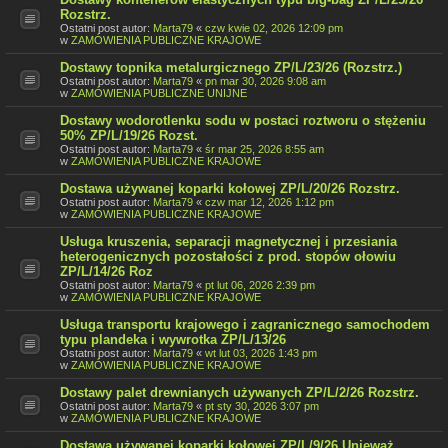
Rozstrz.
Ostatni post autor:
Marta79
«
czw kwie 02, 2026 12:09 pm
w
ZAMÓWIENIA PUBLICZNE KRAJOWE
Dostawy topnika metalurgicznego ZP/L/23/26 (Rozstrz.)
Ostatni post autor:
Marta79
«
pn mar 30, 2026 9:08 am
w
ZAMÓWIENIA PUBLICZNE UNIJNE
Dostawy wodorotlenku sodu w postaci roztworu o stężeniu
50% ZP/L/19/26 Rozst.
Ostatni post autor:
Marta79
«
śr mar 25, 2026 8:55 am
w
ZAMÓWIENIA PUBLICZNE KRAJOWE
Dostawa używanej koparki kołowej ZP/L/20/26 Rozstrz.
Ostatni post autor:
Marta79
«
czw mar 12, 2026 1:12 pm
w
ZAMÓWIENIA PUBLICZNE KRAJOWE
Usługa kruszenia, separacji magnetycznej i przesiania
heterogenicznych pozostałości z prod. stopów ołowiu
ZP/L/14/26 Roz
Ostatni post autor:
Marta79
«
pt lut 06, 2026 2:39 pm
w
ZAMÓWIENIA PUBLICZNE KRAJOWE
Usługa transportu krajowego i zagranicznego samochodem
typu plandeka i wywrotka ZP/L/13/26
Ostatni post autor:
Marta79
«
wt lut 03, 2026 1:43 pm
w
ZAMÓWIENIA PUBLICZNE KRAJOWE
Dostawy palet drewnianych używanych ZP/L/2/26 Rozstrz.
Ostatni post autor:
Marta79
«
pt sty 30, 2026 3:07 pm
w
ZAMÓWIENIA PUBLICZNE KRAJOWE
Dostawa używanej koparki kołowej ZP/L/9/26 Unieważ.