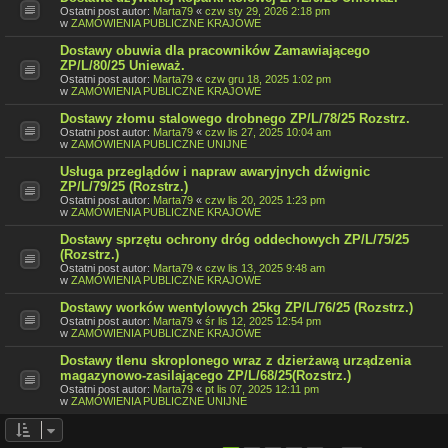
Ostatni post autor:
Marta79
«
czw sty 29, 2026 2:18 pm
w
ZAMÓWIENIA PUBLICZNE KRAJOWE
Dostawy obuwia dla pracowników Zamawiającego
ZP/L/80/25 Unieważ.
Ostatni post autor:
Marta79
«
czw gru 18, 2025 1:02 pm
w
ZAMÓWIENIA PUBLICZNE KRAJOWE
Dostawy złomu stalowego drobnego ZP/L/78/25 Rozstrz.
Ostatni post autor:
Marta79
«
czw lis 27, 2025 10:04 am
w
ZAMÓWIENIA PUBLICZNE UNIJNE
Usługa przeglądów i napraw awaryjnych dźwignic
ZP/L/79/25 (Rozstrz.)
Ostatni post autor:
Marta79
«
czw lis 20, 2025 1:23 pm
w
ZAMÓWIENIA PUBLICZNE KRAJOWE
Dostawy sprzętu ochrony dróg oddechowych ZP/L/75/25
(Rozstrz.)
Ostatni post autor:
Marta79
«
czw lis 13, 2025 9:48 am
w
ZAMÓWIENIA PUBLICZNE KRAJOWE
Dostawy worków wentylowych 25kg ZP/L/76/25 (Rozstrz.)
Ostatni post autor:
Marta79
«
śr lis 12, 2025 12:54 pm
w
ZAMÓWIENIA PUBLICZNE KRAJOWE
Dostawy tlenu skroplonego wraz z dzierżawą urządzenia
magazynowo-zasilającego ZP/L/68/25(Rozstrz.)
Ostatni post autor:
Marta79
«
pt lis 07, 2025 12:11 pm
w
ZAMÓWIENIA PUBLICZNE UNIJNE