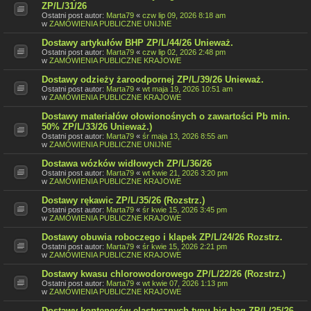
ZP/L/31/26
Ostatni post autor:
Marta79
«
czw lip 09, 2026 8:18 am
w
ZAMÓWIENIA PUBLICZNE UNIJNE
Dostawy artykułów BHP ZP/L/44/26 Unieważ.
Ostatni post autor:
Marta79
«
czw lip 02, 2026 2:48 pm
w
ZAMÓWIENIA PUBLICZNE KRAJOWE
Dostawy odzieży żaroodpornej ZP/L/39/26 Unieważ.
Ostatni post autor:
Marta79
«
wt maja 19, 2026 10:51 am
w
ZAMÓWIENIA PUBLICZNE KRAJOWE
Dostawy materiałów ołowionośnych o zawartości Pb min.
50% ZP/L/33/26 Unieważ.)
Ostatni post autor:
Marta79
«
śr maja 13, 2026 8:55 am
w
ZAMÓWIENIA PUBLICZNE UNIJNE
Dostawa wózków widłowych ZP/L/36/26
Ostatni post autor:
Marta79
«
wt kwie 21, 2026 3:20 pm
w
ZAMÓWIENIA PUBLICZNE KRAJOWE
Dostawy rękawic ZP/L/35/26 (Rozstrz.)
Ostatni post autor:
Marta79
«
śr kwie 15, 2026 3:45 pm
w
ZAMÓWIENIA PUBLICZNE KRAJOWE
Dostawy obuwia roboczego i klapek ZP/L/24/26 Rozstrz.
Ostatni post autor:
Marta79
«
śr kwie 15, 2026 2:21 pm
w
ZAMÓWIENIA PUBLICZNE KRAJOWE
Dostawy kwasu chlorowodorowego ZP/L/22/26 (Rozstrz.)
Ostatni post autor:
Marta79
«
wt kwie 07, 2026 1:13 pm
w
ZAMÓWIENIA PUBLICZNE KRAJOWE
Dostawy kontenerów elastycznych typu big-bag ZP/L/25/26