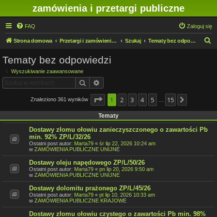
zamówienia i przetargi publiczne
FAQ
Zaloguj się
S
Strona domowa
Przetargi i zamówienia publiczne w IMN O/Legnica
Szukaj
Tematy bez odpowiedzi
z
Tematy bez odpowiedzi
u
Wyszukiwanie zaawansowane
k
Szukaj
Wyszukiwanie zaawansowane
a
j
Strona
1
2
1
z
3
15
4
5
15
Znaleziono 361 wyników
Następna
…
Tematy
Dostawy złomu ołowiu zanieczyszczonego o zawartości Pb
min. 92% ZP/L/32/26
Ostatni post autor:
Marta79
«
śr lip 22, 2026 10:24 am
w
ZAMÓWIENIA PUBLICZNE UNIJNE
Dostawy oleju napędowego ZP/L/50/26
Ostatni post autor:
Marta79
«
pn lip 20, 2026 9:50 am
w
ZAMÓWIENIA PUBLICZNE UNIJNE
Dostawy dolomitu prażonego ZP/L/45/26
Ostatni post autor:
Marta79
«
pt lip 10, 2026 10:33 am
w
ZAMÓWIENIA PUBLICZNE KRAJOWE
Dostawy złomu ołowiu czystego o zawartości Pb min. 98%