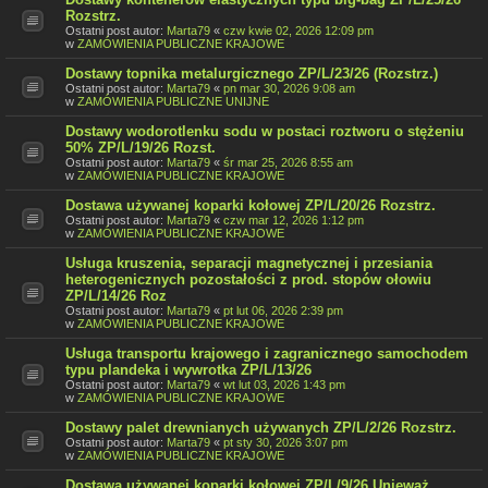
Rozstrz.
Ostatni post autor:
Marta79
«
czw kwie 02, 2026 12:09 pm
w
ZAMÓWIENIA PUBLICZNE KRAJOWE
Dostawy topnika metalurgicznego ZP/L/23/26 (Rozstrz.)
Ostatni post autor:
Marta79
«
pn mar 30, 2026 9:08 am
w
ZAMÓWIENIA PUBLICZNE UNIJNE
Dostawy wodorotlenku sodu w postaci roztworu o stężeniu
50% ZP/L/19/26 Rozst.
Ostatni post autor:
Marta79
«
śr mar 25, 2026 8:55 am
w
ZAMÓWIENIA PUBLICZNE KRAJOWE
Dostawa używanej koparki kołowej ZP/L/20/26 Rozstrz.
Ostatni post autor:
Marta79
«
czw mar 12, 2026 1:12 pm
w
ZAMÓWIENIA PUBLICZNE KRAJOWE
Usługa kruszenia, separacji magnetycznej i przesiania
heterogenicznych pozostałości z prod. stopów ołowiu
ZP/L/14/26 Roz
Ostatni post autor:
Marta79
«
pt lut 06, 2026 2:39 pm
w
ZAMÓWIENIA PUBLICZNE KRAJOWE
Usługa transportu krajowego i zagranicznego samochodem
typu plandeka i wywrotka ZP/L/13/26
Ostatni post autor:
Marta79
«
wt lut 03, 2026 1:43 pm
w
ZAMÓWIENIA PUBLICZNE KRAJOWE
Dostawy palet drewnianych używanych ZP/L/2/26 Rozstrz.
Ostatni post autor:
Marta79
«
pt sty 30, 2026 3:07 pm
w
ZAMÓWIENIA PUBLICZNE KRAJOWE
Dostawa używanej koparki kołowej ZP/L/9/26 Unieważ.