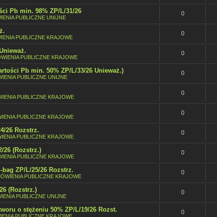
ści Pb min. 98% ZP/L/31/26
0
ENIA PUBLICZNE UNIJNE
ż.
0
IENIA PUBLICZNE KRAJOWE
 Unieważ.
0
WIENIA PUBLICZNE KRAJOWE
rtości Pb min. 50% ZP/L/33/26 Unieważ.)
0
IENIA PUBLICZNE UNIJNE
0
IENIA PUBLICZNE KRAJOWE
0
IENIA PUBLICZNE KRAJOWE
4/26 Rozstrz.
0
IENIA PUBLICZNE KRAJOWE
26 (Rozstrz.)
0
IENIA PUBLICZNE KRAJOWE
-bag ZP/L/25/26 Rozstrz.
0
ÓWIENIA PUBLICZNE KRAJOWE
6 (Rozstrz.)
0
IENIA PUBLICZNE UNIJNE
woru o stężeniu 50% ZP/L/19/26 Rozst.
0
ENIA PUBLICZNE KRAJOWE