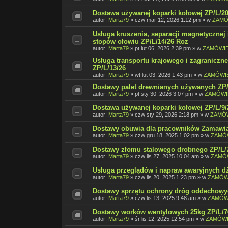
Dostawa używanej koparki kołowej ZP/L/20
autor:
Marta79
»
czw mar 12, 2026 1:12 pm
» w
ZAMÓ
Usługa kruszenia, separacji magnetycznej 
stopów ołowiu ZP/L/14/26 Roz
autor:
Marta79
»
pt lut 06, 2026 2:39 pm
» w
ZAMÓWIE
Usługa transportu krajowego i zagranicz
ZP/L/13/26
autor:
Marta79
»
wt lut 03, 2026 1:43 pm
» w
ZAMÓWIE
Dostawy palet drewnianych używanych ZP/L
autor:
Marta79
»
pt sty 30, 2026 3:07 pm
» w
ZAMÓWI
Dostawa używanej koparki kołowej ZP/L/9/
autor:
Marta79
»
czw sty 29, 2026 2:18 pm
» w
ZAMÓW
Dostawy obuwia dla pracowników Zamawia
autor:
Marta79
»
czw gru 18, 2025 1:02 pm
» w
ZAMÓW
Dostawy złomu stalowego drobnego ZP/L/7
autor:
Marta79
»
czw lis 27, 2025 10:04 am
» w
ZAMÓW
Usługa przeglądów i napraw awaryjnych dź
autor:
Marta79
»
czw lis 20, 2025 1:23 pm
» w
ZAMÓW
Dostawy sprzętu ochrony dróg oddechowych
autor:
Marta79
»
czw lis 13, 2025 9:48 am
» w
ZAMÓW
Dostawy worków wentylowych 25kg ZP/L/76
autor:
Marta79
»
śr lis 12, 2025 12:54 pm
» w
ZAMÓWI