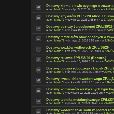
Dostawy złomu ołowiu czystego o zawarto
autor:
Marta79
»
czw lip 09, 2026 8:18 am
» w
ZAMÓWI
Dostawy artykułów BHP ZP/L/44/26 Uniewa
autor:
Marta79
»
czw lip 02, 2026 2:48 pm
» w
ZAMÓW
Dostawy odzieży żaroodpornej ZP/L/39/26
autor:
Marta79
»
wt maja 19, 2026 10:51 am
» w
ZAMÓ
Dostawy materiałów ołowionośnych o zawa
autor:
Marta79
»
śr maja 13, 2026 8:55 am
» w
ZAMÓW
Dostawa wózków widłowych ZP/L/36/26
autor:
Marta79
»
wt kwie 21, 2026 3:20 pm
» w
ZAMÓW
Dostawy rękawic ZP/L/35/26 (Rozstrz.)
autor:
Marta79
»
śr kwie 15, 2026 3:45 pm
» w
ZAMÓW
Dostawy obuwia roboczego i klapek ZP/L/2
autor:
Marta79
»
śr kwie 15, 2026 2:21 pm
» w
ZAMÓW
Dostawy kwasu chlorowodorowego ZP/L/22/
autor:
Marta79
»
wt kwie 07, 2026 1:13 pm
» w
ZAMÓW
Dostawy kontenerów elastycznych typu big
autor:
Marta79
»
czw kwie 02, 2026 12:09 pm
» w
ZAM
Dostawy topnika metalurgicznego ZP/L/23/2
autor:
Marta79
»
pn mar 30, 2026 9:08 am
» w
ZAMÓW
Dostawy wodorotlenku sodu w postaci rozt
autor:
Marta79
»
śr mar 25, 2026 8:55 am
» w
ZAMÓWI