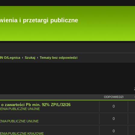
ienia i przetargi publiczne
IMN O/Legnica
Szukaj
Tematy bez odpowiedzi
wansowane
ODPOWIEDZI
o zawartości Pb min. 92% ZP/L/32/26
0
ENIA PUBLICZNE UNIJNE
0
NIA PUBLICZNE UNIJNE
0
ENIA PUBLICZNE KRAJOWE