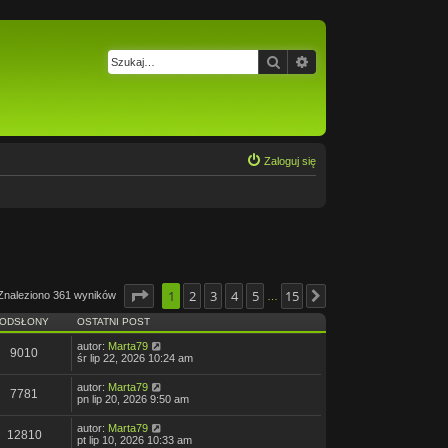
Szukaj
Wyszukiwanie zaawa
Zaloguj się
Strona
1
2
1
z
15
3
4
5
15
Znaleziono 361 wyników
Następna
…
ODSŁONY
OSTATNI POST
autor:
Marta79
9010
śr lip 22, 2026 10:24 am
autor:
Marta79
7781
pn lip 20, 2026 9:50 am
autor:
Marta79
12810
pt lip 10, 2026 10:33 am