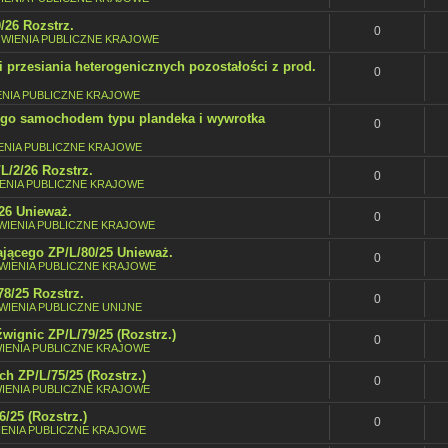
/26 Rozstrz.
0
WIENIA PUBLICZNE KRAJOWE
i przesiania heterogenicznych pozostałości z prod.
0
NIA PUBLICZNE KRAJOWE
nego samochodem typu plandeka i wywrotka
0
NIA PUBLICZNE KRAJOWE
/2/26 Rozstrz.
0
ENIA PUBLICZNE KRAJOWE
26 Unieważ.
0
IENIA PUBLICZNE KRAJOWE
jącego ZP/L/80/25 Unieważ.
0
IENIA PUBLICZNE KRAJOWE
8/25 Rozstrz.
0
IENIA PUBLICZNE UNIJNE
wignic ZP/L/79/25 (Rozstrz.)
0
IENIA PUBLICZNE KRAJOWE
 ZP/L/75/25 (Rozstrz.)
0
IENIA PUBLICZNE KRAJOWE
/25 (Rozstrz.)
0
ENIA PUBLICZNE KRAJOWE