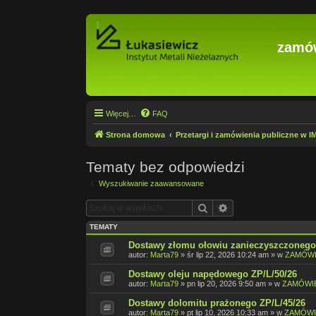
zamów
Więcej…
FAQ
Strona domowa
Przetargi i zamówienia publiczne w 
Tematy bez odpowiedzi
Wyszukiwanie zaawansowane
Szukaj
Wyszukiwanie zaa
TEMATY
Dostawy złomu ołowiu zanieczyszczonego 
autor:
Marta79
»
śr lip 22, 2026 10:24 am
» w
ZAMÓWI
Dostawy oleju napędowego ZP/L/50/26
autor:
Marta79
»
pn lip 20, 2026 9:50 am
» w
ZAMÓWIE
Dostawy dolomitu prażonego ZP/L/45/26
autor:
Marta79
»
pt lip 10, 2026 10:33 am
» w
ZAMÓWI