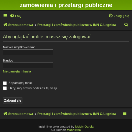
zamówienia i przetargi publiczne
FAQ
Zaloguj się
S
Strona domowa
Przetargi i zamówienia publiczne w IMN O/Legnica
z
Aby oglądać profile, musisz się zalogować.
u
k
Nazwa użytkownika:
a
j
Hasło:
Nie pamiętam hasła
Zapamiętaj mnie
Ukryj mój status podczas tej sesji
Strona domowa
Przetargi i zamówienia publiczne w IMN O/Legnica
lucid_lime style created by
Melvin García
Co-Author:
MannixMD