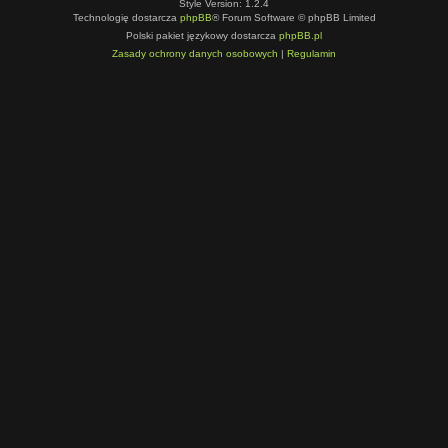
Style Version: 1.2.4
Technologię dostarcza
phpBB
® Forum Software © phpBB Limited
Polski pakiet językowy dostarcza
phpBB.pl
Zasady ochrony danych osobowych
|
Regulamin