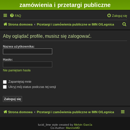
zamówienia i przetargi publiczne
FAQ
Zaloguj się
S
Strona domowa
Przetargi i zamówienia publiczne w IMN O/Legnica
z
Aby oglądać profile, musisz się zalogować.
u
k
Nazwa użytkownika:
a
j
Hasło:
Nie pamiętam hasła
Zapamiętaj mnie
Ukryj mój status podczas tej sesji
Strona domowa
Przetargi i zamówienia publiczne w IMN O/Legnica
lucid_lime style created by
Melvin García
Co-Author:
MannixMD