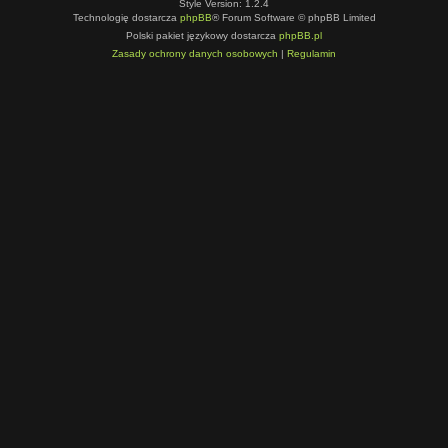
Style Version: 1.2.4
Technologię dostarcza
phpBB
® Forum Software © phpBB Limited
Polski pakiet językowy dostarcza
phpBB.pl
Zasady ochrony danych osobowych
|
Regulamin