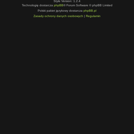
Style Version: 1.2.4
Technologię dostarcza
phpBB
® Forum Software © phpBB Limited
Polski pakiet językowy dostarcza
phpBB.pl
Zasady ochrony danych osobowych
|
Regulamin