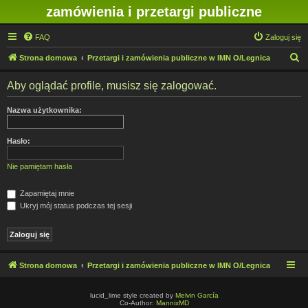
zamówienia i przetargi publiczne
FAQ
Zaloguj się
S
Strona domowa
Przetargi i zamówienia publiczne w IMN O/Legnica
z
Aby oglądać profile, musisz się zalogować.
u
k
Nazwa użytkownika:
a
j
Hasło:
Nie pamiętam hasła
Zapamiętaj mnie
Ukryj mój status podczas tej sesji
Strona domowa
Przetargi i zamówienia publiczne w IMN O/Legnica
lucid_lime style created by
Melvin García
Co-Author:
MannixMD