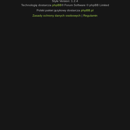
Style Version: 1.2.4
Technologię dostarcza
phpBB
® Forum Software © phpBB Limited
Polski pakiet językowy dostarcza
phpBB.pl
Zasady ochrony danych osobowych
|
Regulamin