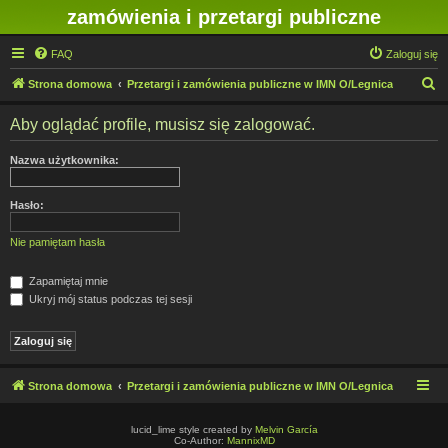
zamówienia i przetargi publiczne
FAQ
Zaloguj się
S
Strona domowa
Przetargi i zamówienia publiczne w IMN O/Legnica
z
Aby oglądać profile, musisz się zalogować.
u
k
Nazwa użytkownika:
a
j
Hasło:
Nie pamiętam hasła
Zapamiętaj mnie
Ukryj mój status podczas tej sesji
Strona domowa
Przetargi i zamówienia publiczne w IMN O/Legnica
lucid_lime style created by
Melvin García
Co-Author:
MannixMD