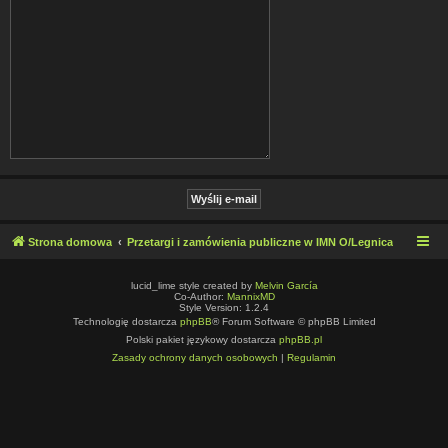
Strona domowa
Przetargi i zamówienia publiczne w IMN O/Legnica
lucid_lime style created by
Melvin García
Co-Author:
MannixMD
Style Version: 1.2.4
Technologię dostarcza
phpBB
® Forum Software © phpBB Limited
Polski pakiet językowy dostarcza
phpBB.pl
Zasady ochrony danych osobowych
|
Regulamin