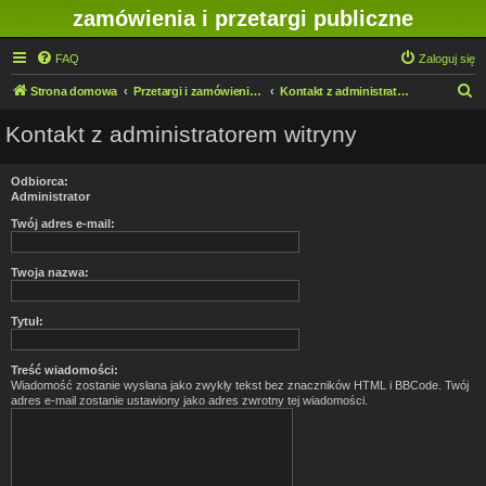
zamówienia i przetargi publiczne
FAQ
Zaloguj się
S
Strona domowa
Przetargi i zamówienia publiczne w IMN O/Legnica
Kontakt z administratorem witryny
z
Kontakt z administratorem witryny
u
k
Odbiorca:
a
Administrator
j
Twój adres e-mail:
Twoja nazwa:
Tytuł:
Treść wiadomości:
Wiadomość zostanie wysłana jako zwykły tekst bez znaczników HTML i BBCode. Twój
adres e-mail zostanie ustawiony jako adres zwrotny tej wiadomości.