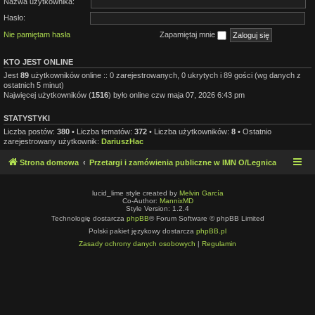
Nazwa użytkownika:
Hasło:
Nie pamiętam hasła
Zapamiętaj mnie
KTO JEST ONLINE
Jest
89
użytkowników online :: 0 zarejestrowanych, 0 ukrytych i 89 gości (wg danych z
ostatnich 5 minut)
Najwięcej użytkowników (
1516
) było online czw maja 07, 2026 6:43 pm
STATYSTYKI
Liczba postów:
380
• Liczba tematów:
372
• Liczba użytkowników:
8
• Ostatnio
zarejestrowany użytkownik:
DariuszHac
Strona domowa
Przetargi i zamówienia publiczne w IMN O/Legnica
lucid_lime style created by
Melvin García
Co-Author:
MannixMD
Style Version: 1.2.4
Technologię dostarcza
phpBB
® Forum Software © phpBB Limited
Polski pakiet językowy dostarcza
phpBB.pl
Zasady ochrony danych osobowych
|
Regulamin