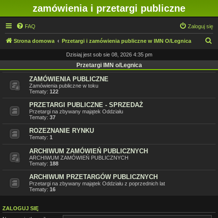
zamówienia i przetargi publiczne
FAQ
Zaloguj się
S
Strona domowa
Przetargi i zamówienia publiczne w IMN O/Legnica
z
Dzisiaj jest sob sie 08, 2026 4:35 pm
u
Przetargi IMN o/Legnica
k
ZAMÓWIENIA PUBLICZNE
Zamówienia publiczne w toku
a
Tematy:
122
j
PRZETARGI PUBLICZNE - SPRZEDAŻ
Przetargi na zbywany majątek Oddziału
Tematy:
37
ROZEZNANIE RYNKU
Tematy:
1
ARCHIWUM ZAMÓWIEŃ PUBLICZNYCH
ARCHIWUM ZAMÓWIEŃ PUBLICZNYCH
Tematy:
188
ARCHIWUM PRZETARGÓW PUBLICZNYCH
Przetargi na zbywany majątek Oddziału z poprzednich lat
Tematy:
16
ZALOGUJ SIĘ