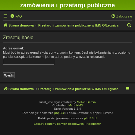
zamówienia i przetargi publiczne
FAQ
Zaloguj się
S
Strona domowa
Przetargi i zamówienia publiczne w IMN O/Legnica
z
Zresetuj hasło
u
k
Adres e-mail:
Musi być to adres e-mail skojarzony z twoim kontem. Jeśli nie był zmieniany z poziomu
a
panelu zarządzania kontem, jest to adres podany w czasie rejestracji.
j
Strona domowa
Przetargi i zamówienia publiczne w IMN O/Legnica
lucid_lime style created by
Melvin García
Co-Author:
MannixMD
Style Version: 1.2.4
Technologię dostarcza
phpBB
® Forum Software © phpBB Limited
Polski pakiet językowy dostarcza
phpBB.pl
Zasady ochrony danych osobowych
|
Regulamin