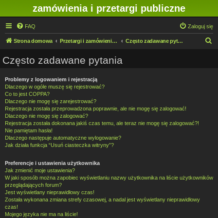
zamówienia i przetargi publiczne
FAQ
Zaloguj się
S
Strona domowa
Przetargi i zamówienia publiczne w IMN O/Legnica
Często zadawane pytania
z
Często zadawane pytania
u
k
Problemy z logowaniem i rejestracją
Dlaczego w ogóle muszę się rejestrować?
a
Co to jest COPPA?
j
Dlaczego nie mogę się zarejestrować?
Rejestracja została przeprowadzona poprawnie, ale nie mogę się zalogować!
Dlaczego nie mogę się zalogować?
Rejestracja została dokonana jakiś czas temu, ale teraz nie mogę się zalogować?!
Nie pamiętam hasła!
Dlaczego następuje automatyczne wylogowanie?
Jak działa funkcja “Usuń ciasteczka witryny”?
Preferencje i ustawienia użytkownika
Jak zmienić moje ustawienia?
W jaki sposób można zapobiec wyświetlaniu nazwy użytkownika na liście użytkowników
przeglądających forum?
Jest wyświetlany nieprawidłowy czas!
Została wykonana zmiana strefy czasowej, a nadal jest wyświetlany nieprawidłowy
czas!
Mojego języka nie ma na liście!