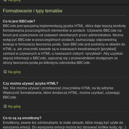
Formatowanie i typy tematów
Co to jest BBCode?
BBCode jest specjalną implementacją języka HTML, która daje lepszą kontrolę
formatowania poszczególnych elementów w postach. Używanie BBCode na
forum jest uzależnione od ustawień określanych przez administratora. Można
wyłączyć BBCode w poszczególnych postach, zaznaczając odpowiednią
funkcję w formularzu tworzenia posta. Sam BBCode jest podobny w składni do
HTML-a, ale znaczniki zawarte są w nawiasach kwadratowych [przykład]
zamiast w używanych w HTML-u nawiasach ostrych <przykład>. Aby uzyskać
więcej informacji o BBCode, zapoznaj się z przewodnikiem dostępnym ze
strony tworzenia posta po kliknięciu odnośnika
BBCode
.
Na górę
Czy można używać języka HTML?
Nie. Nie można używać i przetwarzać znaczników HTML na tej witrynie.
Większość formatowania, które dostarcza HTML, można uzyskać, używając
BBCode.
Na górę
Co to są są emotikony?
Emotikony, zwane też uśmieszkami, to małe obrazki, które mogą być użyte do
wyrażania emocji. Do wyrażania emocji można też stosować krótkie kody, np. :)