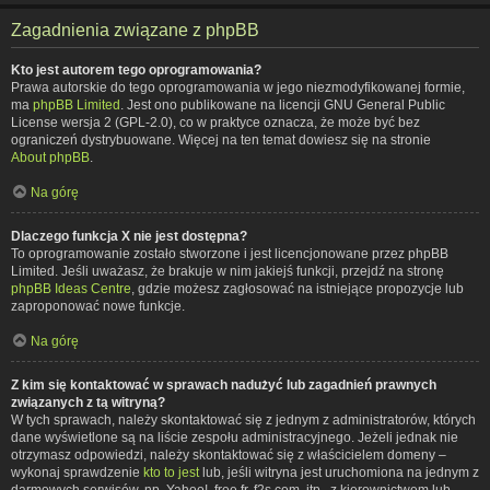
Zagadnienia związane z phpBB
Kto jest autorem tego oprogramowania?
Prawa autorskie do tego oprogramowania w jego niezmodyfikowanej formie,
ma
phpBB Limited
. Jest ono publikowane na licencji GNU General Public
License wersja 2 (GPL-2.0), co w praktyce oznacza, że może być bez
ograniczeń dystrybuowane. Więcej na ten temat dowiesz się na stronie
About phpBB
.
Na górę
Dlaczego funkcja X nie jest dostępna?
To oprogramowanie zostało stworzone i jest licencjonowane przez phpBB
Limited. Jeśli uważasz, że brakuje w nim jakiejś funkcji, przejdź na stronę
phpBB Ideas Centre
, gdzie możesz zagłosować na istniejące propozycje lub
zaproponować nowe funkcje.
Na górę
Z kim się kontaktować w sprawach nadużyć lub zagadnień prawnych
związanych z tą witryną?
W tych sprawach, należy skontaktować się z jednym z administratorów, których
dane wyświetlone są na liście zespołu administracyjnego. Jeżeli jednak nie
otrzymasz odpowiedzi, należy skontaktować się z właścicielem domeny –
wykonaj sprawdzenie
kto to jest
lub, jeśli witryna jest uruchomiona na jednym z
darmowych serwisów, np. Yahoo!, free.fr, f2s.com, itp., z kierownictwem lub