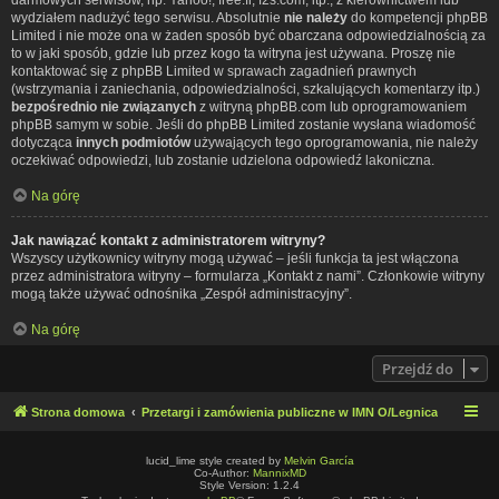
wydziałem nadużyć tego serwisu. Absolutnie
nie należy
do kompetencji phpBB
Limited i nie może ona w żaden sposób być obarczana odpowiedzialnością za
to w jaki sposób, gdzie lub przez kogo ta witryna jest używana. Proszę nie
kontaktować się z phpBB Limited w sprawach zagadnień prawnych
(wstrzymania i zaniechania, odpowiedzialności, szkalujących komentarzy itp.)
bezpośrednio nie związanych
z witryną phpBB.com lub oprogramowaniem
phpBB samym w sobie. Jeśli do phpBB Limited zostanie wysłana wiadomość
dotycząca
innych podmiotów
używających tego oprogramowania, nie należy
oczekiwać odpowiedzi, lub zostanie udzielona odpowiedź lakoniczna.
Na górę
Jak nawiązać kontakt z administratorem witryny?
Wszyscy użytkownicy witryny mogą używać – jeśli funkcja ta jest włączona
przez administratora witryny – formularza „Kontakt z nami”. Członkowie witryny
mogą także używać odnośnika „Zespół administracyjny”.
Na górę
Przejdź do
Strona domowa
Przetargi i zamówienia publiczne w IMN O/Legnica
lucid_lime style created by
Melvin García
Co-Author:
MannixMD
Style Version: 1.2.4