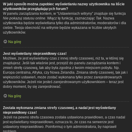
W jaki sposób można zapobiec wyświetlaniu nazwy użytkownika na liście
użytkowników przeglądających forum?
W panelu zarządzania kontem, w “Ustawieniach witryny” znajduje się funkcja
Nie pokazuj statusu online
. Włącz tę funkcję, zaznaczając
Tak
. Nazwa
użytkownika będzie wyświetlana tylko dla administratorów, moderatorów i dla
ciebie. Twoja obecność na witrynie będzie wykazana w liczbie ukrytych
użytkowników.
Na górę
Jest wyświetlany nieprawidłowy czas!
Możliwe, że jest wyświetlany czas z innej strefy czasowej, niż ta, w której się
znajdujesz. Jeśli tak właśnie jest, przejdź do panelu zarządzania kontem i
zmień strefę czasową, tak aby była zgodna z twoim miejscem pobytu. Np.
Europa centralna, Afryka, czy Nowa Zelandia. Zmiana strefy czasowej, tak jak i
większości ustawień, może zostać wykonana tylko przez zarejestrowanych
użytkowników. Jeżeli nie jesteś zarejestrowanym użytkownikiem – teraz jest
dobry moment, by się zarejestrować.
Na górę
Została wykonana zmiana strefy czasowej, a nadal jest wyświetlany
nieprawidłowy czas!
Jeżeli na pewno strefa czasowa została ustawiona prawidłowo, a czas nadal
jest wyświetlany nieprawidłowo, oznacza to, że czas na serwerze jest
ustawiony nieprawidłowo. Poinformuj o tym administratora, by naprawił
problem.