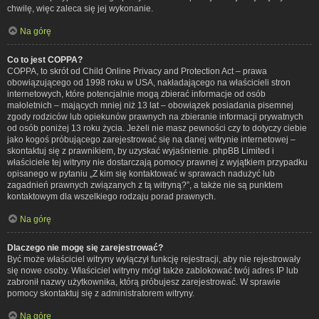
chwilę, więc zaleca się jej wykonanie.
Na górę
Co to jest COPPA?
COPPA, to skrót od Child Online Privacy and Protection Act – prawa
obowiązującego od 1998 roku w USA, nakładającego na właścicieli stron
internetowych, które potencjalnie mogą zbierać informacje od osób
małoletnich – mających mniej niż 13 lat – obowiązek posiadania pisemnej
zgody rodziców lub opiekunów prawnych na zbieranie informacji prywatnych
od osób poniżej 13 roku życia. Jeżeli nie masz pewności czy to dotyczy ciebie
jako kogoś próbującego zarejestrować się na danej witrynie internetowej –
skontaktuj się z prawnikiem, by uzyskać wyjaśnienie. phpBB Limited i
właściciele tej witryny nie dostarczają pomocy prawnej z wyjątkiem przypadku
opisanego w pytaniu „Z kim się kontaktować w sprawach nadużyć lub
zagadnień prawnych związanych z tą witryną?”, a także nie są punktem
kontaktowym dla wszelkiego rodzaju porad prawnych.
Na górę
Dlaczego nie mogę się zarejestrować?
Być może właściciel witryny wyłączył funkcję rejestracji, aby nie rejestrowały
się nowe osoby. Właściciel witryny mógł także zablokować twój adres IP lub
zabronił nazwy użytkownika, którą próbujesz zarejestrować. W sprawie
pomocy skontaktuj się z administratorem witryny.
Na górę