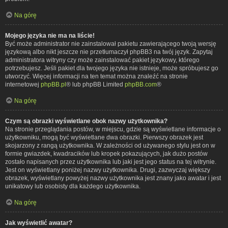
Na górę
Mojego języka nie ma na liście!
Być może administrator nie zainstalował pakietu zawierającego twoją wersję
językową albo nikt jeszcze nie przetłumaczył phpBB3 na twój język. Zapytaj
administratora witryny czy może zainstalować pakiet językowy, którego
potrzebujesz. Jeśli pakiet dla twojego języka nie istnieje, może spróbujesz go
utworzyć. Więcej informacji na ten temat można znaleźć na stronie
internetowej
phpBB.pl
® lub phpBB Limited
phpBB.com
®
Na górę
Czym są obrazki wyświetlane obok nazwy użytkownika?
Na stronie przeglądania postów, w miejscu, gdzie są wyświetlane informacje o
użytkowniku, mogą być wyświetlane dwa obrazki. Pierwszy obrazek jest
skojarzony z rangą użytkownika. W zależności od używanego stylu jest on w
formie gwiazdek, kwadracików lub kropek pokazujących, jak dużo postów
zostało napisanych przez użytkownika lub jaki jest jego status na tej witrynie.
Jest on wyświetlany poniżej nazwy użytkownika. Drugi, zazwyczaj większy
obrazek, wyświetlany powyżej nazwy użytkownika jest znany jako awatar i jest
unikatowy lub osobisty dla każdego użytkownika.
Na górę
Jak wyświetlić awatar?