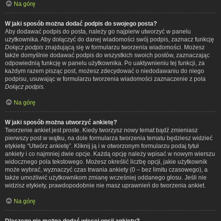
Na górę
W jaki sposób można dodać podpis do swojego posta?
Aby dodawać podpis do posta, należy go najpierw utworzyć w panelu
użytkownika. Aby dołączyć do danej wiadomości swój podpis, zaznacz funkcję
Dołącz podpis
znajdującą się w formularzu tworzenia wiadomości. Możesz
także domyślnie dodawać podpis do wszystkich swoich postów, zaznaczając
odpowiednią funkcję w panelu użytkownika. Po uaktywnieniu tej funkcji, za
każdym razem pisząc post, możesz zdecydować o niedodawaniu do niego
podpisu, usuwając w formularzu tworzenia wiadomości zaznaczenie z pola
Dołącz podpis
.
Na górę
W jaki sposób można utworzyć ankietę?
Tworzenie ankiet jest proste. Kiedy tworzysz nowy temat bądź zmieniasz
pierwszy post w wątku, na dole formularza tworzenia tematu będziesz widzieć
etykietę “Utwórz ankietę”. Kliknij ją i w otworzonym formularzu podaj tytuł
ankiety i co najmniej dwie opcje. Każdą opcję należy wpisać w nowym wierszu
widocznego pola tekstowego. Możesz określić liczbę opcji, jakie użytkownik
może wybrać, wyznaczyć czas trwania ankiety (0 – bez limitu czasowego), a
także umożliwić użytkownikom zmianę wcześniej oddanego głosu. Jeśli nie
widzisz etykiety, prawdopodobnie nie masz uprawnień do tworzenia ankiet.
Na górę
Dlaczego nie można dodać więcej opcji ankiety?