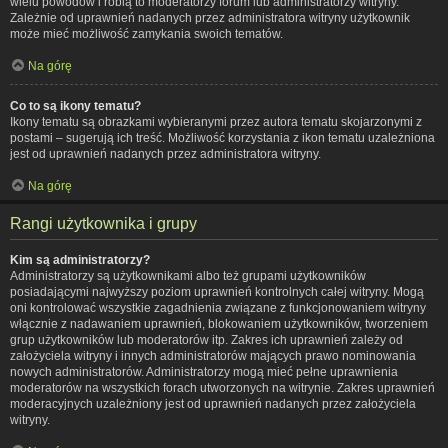
wielu powodów i robią to moderatorzy forum lub administratorzy witryny.
Zależnie od uprawnień nadanych przez administratora witryny użytkownik
może mieć możliwość zamykania swoich tematów.
Na górę
Co to są ikony tematu?
Ikony tematu są obrazkami wybieranymi przez autora tematu skojarzonymi z
postami – sugerują ich treść. Możliwość korzystania z ikon tematu uzależniona
jest od uprawnień nadanych przez administratora witryny.
Na górę
Rangi użytkownika i grupy
Kim są administratorzy?
Administratorzy są użytkownikami albo też grupami użytkowników
posiadającymi najwyższy poziom uprawnień kontrolnych całej witryny. Mogą
oni kontrolować wszystkie zagadnienia związane z funkcjonowaniem witryny
włącznie z nadawaniem uprawnień, blokowaniem użytkowników, tworzeniem
grup użytkowników lub moderatorów itp. Zakres ich uprawnień zależy od
założyciela witryny i innych administratorów mających prawo nominowania
nowych administratorów. Administratorzy mogą mieć pełne uprawnienia
moderatorów na wszystkich forach utworzonych na witrynie. Zakres uprawnień
moderacyjnych uzależniony jest od uprawnień nadanych przez założyciela
witryny.