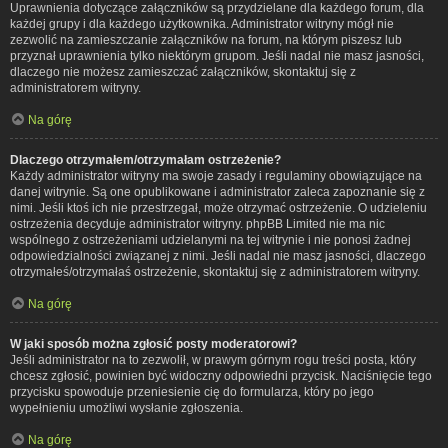
Uprawnienia dotyczące załączników są przydzielane dla każdego forum, dla
każdej grupy i dla każdego użytkownika. Administrator witryny mógł nie
zezwolić na zamieszczanie załączników na forum, na którym piszesz lub
przyznał uprawnienia tylko niektórym grupom. Jeśli nadal nie masz jasności,
dlaczego nie możesz zamieszczać załączników, skontaktuj się z
administratorem witryny.
Na górę
Dlaczego otrzymałem/otrzymałam ostrzeżenie?
Każdy administrator witryny ma swoje zasady i regulaminy obowiązujące na
danej witrynie. Są one opublikowane i administrator zaleca zapoznanie się z
nimi. Jeśli ktoś ich nie przestrzegał, może otrzymać ostrzeżenie. O udzieleniu
ostrzeżenia decyduje administrator witryny. phpBB Limited nie ma nic
wspólnego z ostrzeżeniami udzielanymi na tej witrynie i nie ponosi żadnej
odpowiedzialności związanej z nimi. Jeśli nadal nie masz jasności, dlaczego
otrzymałeś/otrzymałaś ostrzeżenie, skontaktuj się z administratorem witryny.
Na górę
W jaki sposób można zgłosić posty moderatorowi?
Jeśli administrator na to zezwolił, w prawym górnym rogu treści posta, który
chcesz zgłosić, powinien być widoczny odpowiedni przycisk. Naciśnięcie tego
przycisku spowoduje przeniesienie cię do formularza, który po jego
wypełnieniu umożliwi wysłanie zgłoszenia.
Na górę