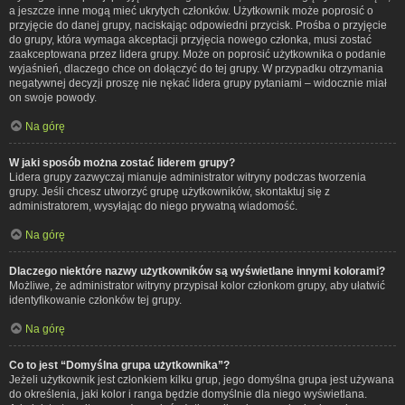
a jeszcze inne mogą mieć ukrytych członków. Użytkownik może poprosić o
przyjęcie do danej grupy, naciskając odpowiedni przycisk. Prośba o przyjęcie
do grupy, która wymaga akceptacji przyjęcia nowego członka, musi zostać
zaakceptowana przez lidera grupy. Może on poprosić użytkownika o podanie
wyjaśnień, dlaczego chce on dołączyć do tej grupy. W przypadku otrzymania
negatywnej decyzji proszę nie nękać lidera grupy pytaniami – widocznie miał
on swoje powody.
Na górę
W jaki sposób można zostać liderem grupy?
Lidera grupy zazwyczaj mianuje administrator witryny podczas tworzenia
grupy. Jeśli chcesz utworzyć grupę użytkowników, skontaktuj się z
administratorem, wysyłając do niego prywatną wiadomość.
Na górę
Dlaczego niektóre nazwy użytkowników są wyświetlane innymi kolorami?
Możliwe, że administrator witryny przypisał kolor członkom grupy, aby ułatwić
identyfikowanie członków tej grupy.
Na górę
Co to jest “Domyślna grupa użytkownika”?
Jeżeli użytkownik jest członkiem kilku grup, jego domyślna grupa jest używana
do określenia, jaki kolor i ranga będzie domyślnie dla niego wyświetlana.