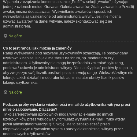
W panelu zarządzania kontem na karcie „Profil” w sekcji „Awatar”, używając
jednej z czterech metod: Gravatar, Galeria awatarów, Zdalny awatar lub Prześlij
awatar, można dodać awatar. Wyświetlanie awatarów i sposób ich
wyświetlania są uzależnione od administratora witryny. Jeśli nie można
używać awatarów na danej witrynie, należy skontaktować się z jej
administratorem.
Na górę
Co to jest ranga i jak można ją zmienić?
Rangi wyświetlane pod nazwami użytkowników oznaczają, ile postów dany
użytkownik napisał lub jaki ma status na forum, np. moderatora czy
administratora. Użytkownicy nie mogą bezpośrednio zmieniać stylu rang,
ponieważ ustawia je administrator witryny. Nie należy pisać postów tylko po to,
aby zwiększyć swój licznik postów i przez to swoją rangę. Większość witryn nie
toleruje takich działań i moderator lub administrator obniży licznik postów
takiego użytkownika.
Na górę
Podczas próby wysłania wiadomości e-mail do użytkownika witryna prosi
mnie o zalogowanie. Dlaczego?
Tylko zarejestrowani użytkownicy mogą wysyłać e-maile do innych
użytkowników przez wbudowany formularz wysyłania e-maili i tylko wtedy,
jeżeli administrator włączył tę funkcję. Ma to zabezpieczać przed
nieprawidłowym używaniem systemu poczty elektronicznej witryny przez
anonimowych użytkowników.