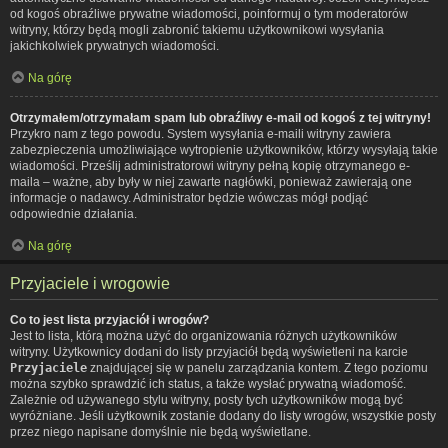
od kogoś obraźliwe prywatne wiadomości, poinformuj o tym moderatorów
witryny, którzy będą mogli zabronić takiemu użytkownikowi wysyłania
jakichkolwiek prywatnych wiadomości.
Na górę
Otrzymałem/otrzymałam spam lub obraźliwy e-mail od kogoś z tej witryny!
Przykro nam z tego powodu. System wysyłania e-maili witryny zawiera
zabezpieczenia umożliwiające wytropienie użytkowników, którzy wysyłają takie
wiadomości. Prześlij administratorowi witryny pełną kopię otrzymanego e-
maila – ważne, aby były w niej zawarte nagłówki, ponieważ zawierają one
informacje o nadawcy. Administrator będzie wówczas mógł podjąć
odpowiednie działania.
Na górę
Przyjaciele i wrogowie
Co to jest lista przyjaciół i wrogów?
Jest to lista, którą można użyć do organizowania różnych użytkowników
witryny. Użytkownicy dodani do listy przyjaciół będą wyświetleni na karcie
Przyjaciele
znajdującej się w panelu zarządzania kontem. Z tego poziomu
można szybko sprawdzić ich status, a także wysłać prywatną wiadomość.
Zależnie od używanego stylu witryny, posty tych użytkowników mogą być
wyróżniane. Jeśli użytkownik zostanie dodany do listy wrogów, wszystkie posty
przez niego napisane domyślnie nie będą wyświetlane.