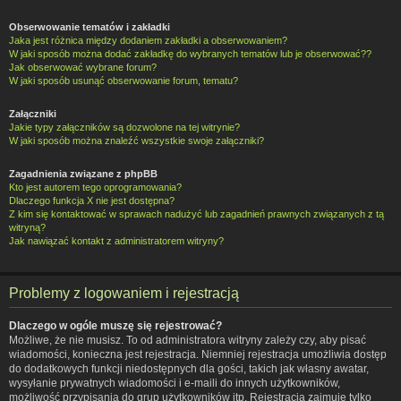
Obserwowanie tematów i zakładki
Jaka jest różnica między dodaniem zakładki a obserwowaniem?
W jaki sposób można dodać zakładkę do wybranych tematów lub je obserwować??
Jak obserwować wybrane forum?
W jaki sposób usunąć obserwowanie forum, tematu?
Załączniki
Jakie typy załączników są dozwolone na tej witrynie?
W jaki sposób można znaleźć wszystkie swoje załączniki?
Zagadnienia związane z phpBB
Kto jest autorem tego oprogramowania?
Dlaczego funkcja X nie jest dostępna?
Z kim się kontaktować w sprawach nadużyć lub zagadnień prawnych związanych z tą
witryną?
Jak nawiązać kontakt z administratorem witryny?
Problemy z logowaniem i rejestracją
Dlaczego w ogóle muszę się rejestrować?
Możliwe, że nie musisz. To od administratora witryny zależy czy, aby pisać
wiadomości, konieczna jest rejestracja. Niemniej rejestracja umożliwia dostęp
do dodatkowych funkcji niedostępnych dla gości, takich jak własny awatar,
wysyłanie prywatnych wiadomości i e-maili do innych użytkowników,
możliwość przypisania do grup użytkowników itp. Rejestracja zajmuje tylko