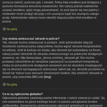
oznacza radość, podczas gdy :( smutek. Pełna lista emotikon jest dostępna z
poziomu formularza tworzenia wiadomości. Nie należy jednak nadmiernie
używać emotikon, gdyż mogą spowodować, że post stanie się nieczytelny i
moderator może podjąć decyzję o ich usunięciu bądź też usunięciu całego
posta. Administrator witryny może określić dopuszczalny limit emotikon w
poście.
Na górę
Czy można umieszczać obrazki w poście?
Tak, obrazki można umieszczać w postach. Jeśli administrator włączył
możliwość zamieszczania załączników, można wgrać obrazek bezpośrednio
na witrynę. Jeśli ta funkcja nie działa, aby obrazek był wyświetlany na forum,
należy podać odnośnik do obrazka umieszczonego na publicznie dostępnym
serwerze, np. http://www.jakas_strona.com/moj_obrazek.gif. Nie można
podawać odnośników do obrazków zapisanych na prywatnym komputerze,
chyba że jest publicznie dostępnym serwerem ani do obrazków znajdujących
się na stronach wymagających autoryzacji, takich jak, np. skrzynki pocztowe na
Gmail lub Yahoo! oraz stronach chronionych hasłem. Aby umieścić obrazek w
poście, użyj znacznika BBCode
[img]
.
Na górę
Co to są ogłoszenia globalne?
Ogłoszenia globalne zawierają ważne informacje i należy zawsze je czytać. Są
one wyświetlane na górze każdego forum i w panelu zarządzania kontem
użytkownika. Uprawnienia zamieszczania ogłoszeń globalnych są nadawane