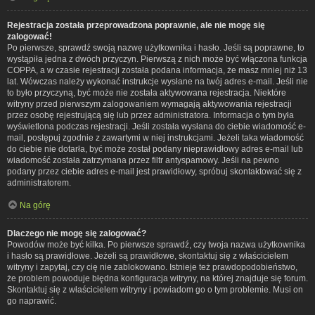
Rejestracja została przeprowadzona poprawnie, ale nie mogę się
zalogować!
Po pierwsze, sprawdź swoją nazwę użytkownika i hasło. Jeśli są poprawne, to
wystąpiła jedna z dwóch przyczyn. Pierwszą z nich może być włączona funkcja
COPPA, a w czasie rejestracji została podana informacja, że masz mniej niż 13
lat. Wówczas należy wykonać instrukcje wysłane na twój adres e-mail. Jeśli nie
to było przyczyną, być może nie została aktywowana rejestracja. Niektóre
witryny przed pierwszym zalogowaniem wymagają aktywowania rejestracji
przez osobę rejestrującą się lub przez administratora. Informacja o tym była
wyświetlona podczas rejestracji. Jeśli została wysłana do ciebie wiadomość e-
mail, postępuj zgodnie z zawartymi w niej instrukcjami. Jeżeli taka wiadomość
do ciebie nie dotarła, być może został podany nieprawidłowy adres e-mail lub
wiadomość została zatrzymana przez filtr antyspamowy. Jeśli na pewno
podany przez ciebie adres e-mail jest prawidłowy, spróbuj skontaktować się z
administratorem.
Na górę
Dlaczego nie mogę się zalogować?
Powodów może być kilka. Po pierwsze sprawdź, czy twoja nazwa użytkownika
i hasło są prawidłowe. Jeżeli są prawidłowe, skontaktuj się z właścicielem
witryny i zapytaj, czy cię nie zablokowano. Istnieje też prawdopodobieństwo,
że problem powoduje błędna konfiguracja witryny, na której znajduje się forum.
Skontaktuj się z właścicielem witryny i powiadom go o tym problemie. Musi on
go naprawić.