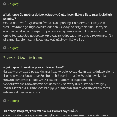
Na górę
W jaki sposób można dodawać/usuwać użytkowników z listy przyjaciół lub
wrogów?
Można dodawać użytkowników na dwa sposoby. Po pierwsze, klikając w
profilu wybranego użytkownika odnośnik
Dodaj do przyjaciół
lub
Dodaj do
wrogów
. Po drugie, przejść do panelu zarządzania swoim kontem i tam na
karcie
Przyjaciele i wrogowie
wprowadzić odpowiednie dane użytkownika. Na
tej samej karcie można także usuwać użytkowników z list.
Na górę
Przeszukiwanie forów
W jaki sposób można przeszukiwać fora?
Należy wprowadzić poszukiwaną frazę w pole wyszukiwania znajdujące się na
stronie wykazu forów, a także stronach forów i tematów. W celu uzyskania
zaawansowanych funkcji wyszukiwania należy kliknąć odnośnik
“Wyszukiwanie zaawansowane” dostępny na wszystkich stronach witryny.
Rozmieszczenie elementów sterujących mechanizmem wyszukiwania może
zależeć od używanego stylu.
Na górę
Dlaczego moje wyszukiwanie nie zwraca wyników?
Prawdopodobnie zapytanie nie było jasno sprecyzowane i zawierało wiele