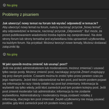
Na górę
Problemy z pisaniem
Jak utworzyć nowy temat na forum lub wysłać odpowiedź w temacie?
Aby utworzyć nowy temat na forum, należy nacisnąć przycisk „Nowy temat”,
aby odpowiedzieć w temacie, nacisnąć przycisk „Odpowiedz”. Być może, że
przed publikowaniem wiadomości trzeba będzie się zarejestrować. Na dole
strony forum lub strony tematów jest wyświetlana lista uprawnień użytkownika
na każdym forum. Na przykład: Możesz tworzyć nowe tematy, Możesz dodawać
załączniki itp.
Na górę
W jaki sposób można zmienić lub usunąć post?
Jeśli nie jesteś administratorem lub moderatorem, możesz zmieniać i usuwać
tylko swoje posty. Możesz zmienić post, naciskając przycisk
Zmień
znajdujący
się przy danym poście. Czasami można to zrobić tylko przez pewien czas po
jego napisaniu. Jeżeli ktoś odpowiedział na ten post, pod twoim postem pojawi
się informacja ile razy i kiedy ostatni raz post był zmieniany. Informacja ta
wyświetli się tylko wtedy, jeśli ktoś zamieścił pod tym postem kolejny post. Jeśli
post zmienił moderator lub administrator, informacja ta nie zostanie
wyświetlona. Administratorzy i moderatorzy mogą zostawić notatkę z
informacją, dlaczego ten post zmieniali. Zwykli użytkownicy nie mogą usuwać
postów, gdy ktoś zamieścił pod ich postem nowy post.