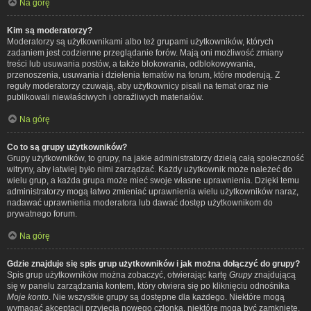
Na górę
Kim są moderatorzy?
Moderatorzy są użytkownikami albo też grupami użytkowników, których
zadaniem jest codzienne przeglądanie forów. Mają oni możliwość zmiany
treści lub usuwania postów, a także blokowania, odblokowywania,
przenoszenia, usuwania i dzielenia tematów na forum, które moderują. Z
reguły moderatorzy czuwają, aby użytkownicy pisali na temat oraz nie
publikowali niewłaściwych i obraźliwych materiałów.
Na górę
Co to są grupy użytkowników?
Grupy użytkowników, to grupy, na jakie administratorzy dzielą całą społeczność
witryny, aby łatwiej było nimi zarządzać. Każdy użytkownik może należeć do
wielu grup, a każda grupa może mieć swoje własne uprawnienia. Dzięki temu
administratorzy mogą łatwo zmieniać uprawnienia wielu użytkowników naraz,
nadawać uprawnienia moderatora lub dawać dostęp użytkownikom do
prywatnego forum.
Na górę
Gdzie znajduje się spis grup użytkowników i jak można dołączyć do grupy?
Spis grup użytkowników można zobaczyć, otwierając kartę
Grupy
znajdującą
się w panelu zarządzania kontem, który otwiera się po kliknięciu odnośnika
Moje konto
. Nie wszystkie grupy są dostępne dla każdego. Niektóre mogą
wymagać akceptacji przyjęcia nowego członka, niektóre mogą być zamknięte,