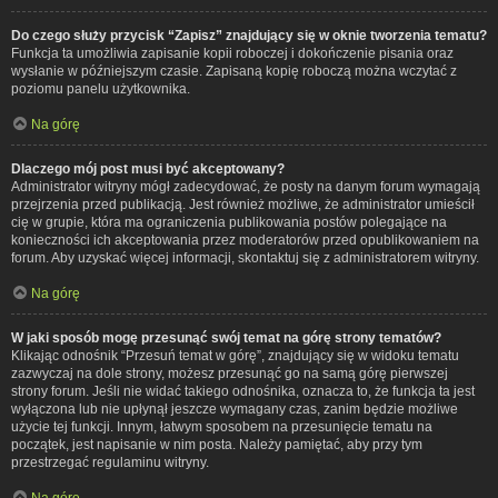
Do czego służy przycisk “Zapisz” znajdujący się w oknie tworzenia tematu?
Funkcja ta umożliwia zapisanie kopii roboczej i dokończenie pisania oraz
wysłanie w późniejszym czasie. Zapisaną kopię roboczą można wczytać z
poziomu panelu użytkownika.
Na górę
Dlaczego mój post musi być akceptowany?
Administrator witryny mógł zadecydować, że posty na danym forum wymagają
przejrzenia przed publikacją. Jest również możliwe, że administrator umieścił
cię w grupie, która ma ograniczenia publikowania postów polegające na
konieczności ich akceptowania przez moderatorów przed opublikowaniem na
forum. Aby uzyskać więcej informacji, skontaktuj się z administratorem witryny.
Na górę
W jaki sposób mogę przesunąć swój temat na górę strony tematów?
Klikając odnośnik “Przesuń temat w górę”, znajdujący się w widoku tematu
zazwyczaj na dole strony, możesz przesunąć go na samą górę pierwszej
strony forum. Jeśli nie widać takiego odnośnika, oznacza to, że funkcja ta jest
wyłączona lub nie upłynął jeszcze wymagany czas, zanim będzie możliwe
użycie tej funkcji. Innym, łatwym sposobem na przesunięcie tematu na
początek, jest napisanie w nim posta. Należy pamiętać, aby przy tym
przestrzegać regulaminu witryny.
Na górę