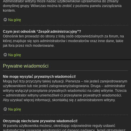
Administrator witryny może nadać użytkownikowi uprawnienia do zmiany
domyślnej grupy. Wówczas można to zrobić z poziomu panelu zarządzania
kontem.
Na górę
Czym jest odnośnik “Zespół administracyjny”?
Odnośnik ten prowadzi do strony z listą osób odpowiedzialnych za forum, na
której znajduje się spis administratorów i moderatorów oraz inne dane, takie
jak fora przez nich moderowane.
Na górę
Prywatne wiadomości
Nie mogę wysyłać prywatnych wiadomości!
Mogą być trzy przyczyny takiej sytuacji. Pierwsza – nie jesteś zarejestrowanym
użytkownikiem lub nie jesteś zalogowany/zalogowana. Druga – administrator
witryny wyłączył przesyłanie prywatnych wiadomości na całej witrynie. Trzecia
– administrator witryny uniemożliwił ci przesyłanie prywatnych wiadomości.
Aby uzyskać więcej informacji, skontaktuj się z administratorem witryny.
Na górę
Otrzymuję niechciane prywatne wiadomości!
W panelu użytkownika możesz, określając odpowiednie reguły ustawić
automatyczne usuwanie wiadomości od danego nadawcy. Jeżeli otrzymujesz