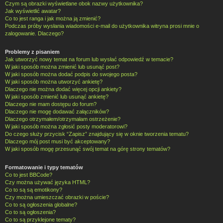
Czym są obrazki wyświetlane obok nazwy użytkownika?
Jak wyświetlić awatar?
Co to jest ranga i jak można ją zmienić?
Podczas próby wysłania wiadomości e-mail do użytkownika witryna prosi mnie o
zalogowanie. Dlaczego?
Problemy z pisaniem
Jak utworzyć nowy temat na forum lub wysłać odpowiedź w temacie?
W jaki sposób można zmienić lub usunąć post?
W jaki sposób można dodać podpis do swojego posta?
W jaki sposób można utworzyć ankietę?
Dlaczego nie można dodać więcej opcji ankiety?
W jaki sposób zmienić lub usunąć ankietę?
Dlaczego nie mam dostępu do forum?
Dlaczego nie mogę dodawać załączników?
Dlaczego otrzymałem/otrzymałam ostrzeżenie?
W jaki sposób można zgłosić posty moderatorowi?
Do czego służy przycisk “Zapisz” znajdujący się w oknie tworzenia tematu?
Dlaczego mój post musi być akceptowany?
W jaki sposób mogę przesunąć swój temat na górę strony tematów?
Formatowanie i typy tematów
Co to jest BBCode?
Czy można używać języka HTML?
Co to są są emotikony?
Czy można umieszczać obrazki w poście?
Co to są ogłoszenia globalne?
Co to są ogłoszenia?
Co to są przyklejone tematy?