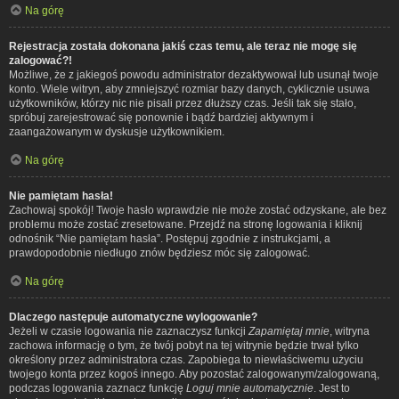
Na górę
Rejestracja została dokonana jakiś czas temu, ale teraz nie mogę się
zalogować?!
Możliwe, że z jakiegoś powodu administrator dezaktywował lub usunął twoje
konto. Wiele witryn, aby zmniejszyć rozmiar bazy danych, cyklicznie usuwa
użytkowników, którzy nic nie pisali przez dłuższy czas. Jeśli tak się stało,
spróbuj zarejestrować się ponownie i bądź bardziej aktywnym i
zaangażowanym w dyskusje użytkownikiem.
Na górę
Nie pamiętam hasła!
Zachowaj spokój! Twoje hasło wprawdzie nie może zostać odzyskane, ale bez
problemu może zostać zresetowane. Przejdź na stronę logowania i kliknij
odnośnik “Nie pamiętam hasła”. Postępuj zgodnie z instrukcjami, a
prawdopodobnie niedługo znów będziesz móc się zalogować.
Na górę
Dlaczego następuje automatyczne wylogowanie?
Jeżeli w czasie logowania nie zaznaczysz funkcji
Zapamiętaj mnie
, witryna
zachowa informację o tym, że twój pobyt na tej witrynie będzie trwał tylko
określony przez administratora czas. Zapobiega to niewłaściwemu użyciu
twojego konta przez kogoś innego. Aby pozostać zalogowanym/zalogowaną,
podczas logowania zaznacz funkcję
Loguj mnie automatycznie
. Jest to