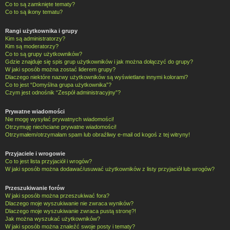
Co to są zamknięte tematy?
Co to są ikony tematu?
Rangi użytkownika i grupy
Kim są administratorzy?
Kim są moderatorzy?
Co to są grupy użytkowników?
Gdzie znajduje się spis grup użytkowników i jak można dołączyć do grupy?
W jaki sposób można zostać liderem grupy?
Dlaczego niektóre nazwy użytkowników są wyświetlane innymi kolorami?
Co to jest “Domyślna grupa użytkownika”?
Czym jest odnośnik “Zespół administracyjny”?
Prywatne wiadomości
Nie mogę wysyłać prywatnych wiadomości!
Otrzymuję niechciane prywatne wiadomości!
Otrzymałem/otrzymałam spam lub obraźliwy e-mail od kogoś z tej witryny!
Przyjaciele i wrogowie
Co to jest lista przyjaciół i wrogów?
W jaki sposób można dodawać/usuwać użytkowników z listy przyjaciół lub wrogów?
Przeszukiwanie forów
W jaki sposób można przeszukiwać fora?
Dlaczego moje wyszukiwanie nie zwraca wyników?
Dlaczego moje wyszukiwanie zwraca pustą stronę?!
Jak można wyszukać użytkowników?
W jaki sposób można znaleźć swoje posty i tematy?