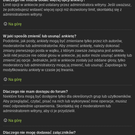
Limit opcji w ankiecie jest ustalany przez administratora witryny. Jeśli uważasz,
że potrzebujesz wstawić więcej opcji niż dozwolony limit, skontaktuj się z
administratorem witryny.
Na górę
W jaki sposób zmienić lub usunąć ankietę?
Podobnie, jak posty, ankiety mogą być zmieniane tylko przez ich autorów,
moderatorów lub administratorów. Aby zmienić ankietę, należy dokonać
zmiany pierwszego posta w wątku, z którym zawsze związana jest ankieta.
Jeśli nikt jeszcze nie oddał głosu w ankiecie, jej autor może usunąć ankietę lub
zmienić jej opcje. Jednakże, jeśli w ankiecie zostały już oddane głosy, tylko
moderatorzy lub administratorzy mogą ją zmienić, lub usunąć. Zapobiega to
modyfikowaniu ankiety w czasie jej trwania.
Na górę
Dlaczego nie mam dostępu do forum?
Niektóre fora mogą być dostępne tylko dla określonych grup lub użytkowników.
Aby przeglądać, czytać, pisać na nich lub wykonywać inne operacje, musisz
mieć odpowiednie uprawnienia. Skontaktuj się z moderatorem lub
administratorem witryny, aby ci je przydzielił.
Na górę
Dlaczego nie mogę dodawać załączników?