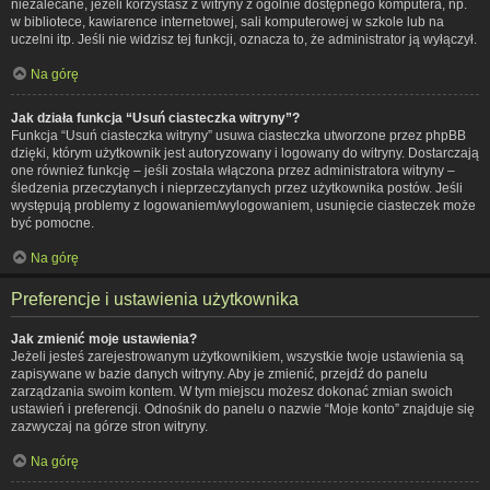
niezalecane, jeżeli korzystasz z witryny z ogólnie dostępnego komputera, np.
w bibliotece, kawiarence internetowej, sali komputerowej w szkole lub na
uczelni itp. Jeśli nie widzisz tej funkcji, oznacza to, że administrator ją wyłączył.
Na górę
Jak działa funkcja “Usuń ciasteczka witryny”?
Funkcja “Usuń ciasteczka witryny” usuwa ciasteczka utworzone przez phpBB
dzięki, którym użytkownik jest autoryzowany i logowany do witryny. Dostarczają
one również funkcję – jeśli została włączona przez administratora witryny –
śledzenia przeczytanych i nieprzeczytanych przez użytkownika postów. Jeśli
występują problemy z logowaniem/wylogowaniem, usunięcie ciasteczek może
być pomocne.
Na górę
Preferencje i ustawienia użytkownika
Jak zmienić moje ustawienia?
Jeżeli jesteś zarejestrowanym użytkownikiem, wszystkie twoje ustawienia są
zapisywane w bazie danych witryny. Aby je zmienić, przejdź do panelu
zarządzania swoim kontem. W tym miejscu możesz dokonać zmian swoich
ustawień i preferencji. Odnośnik do panelu o nazwie “Moje konto” znajduje się
zazwyczaj na górze stron witryny.
Na górę