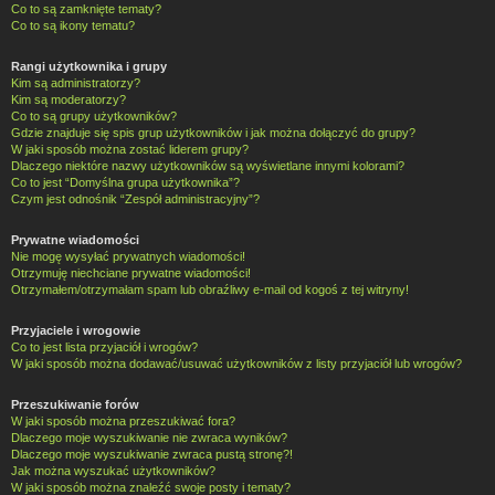
Co to są zamknięte tematy?
Co to są ikony tematu?
Rangi użytkownika i grupy
Kim są administratorzy?
Kim są moderatorzy?
Co to są grupy użytkowników?
Gdzie znajduje się spis grup użytkowników i jak można dołączyć do grupy?
W jaki sposób można zostać liderem grupy?
Dlaczego niektóre nazwy użytkowników są wyświetlane innymi kolorami?
Co to jest “Domyślna grupa użytkownika”?
Czym jest odnośnik “Zespół administracyjny”?
Prywatne wiadomości
Nie mogę wysyłać prywatnych wiadomości!
Otrzymuję niechciane prywatne wiadomości!
Otrzymałem/otrzymałam spam lub obraźliwy e-mail od kogoś z tej witryny!
Przyjaciele i wrogowie
Co to jest lista przyjaciół i wrogów?
W jaki sposób można dodawać/usuwać użytkowników z listy przyjaciół lub wrogów?
Przeszukiwanie forów
W jaki sposób można przeszukiwać fora?
Dlaczego moje wyszukiwanie nie zwraca wyników?
Dlaczego moje wyszukiwanie zwraca pustą stronę?!
Jak można wyszukać użytkowników?
W jaki sposób można znaleźć swoje posty i tematy?