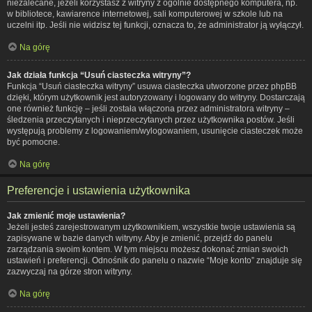
niezalecane, jeżeli korzystasz z witryny z ogólnie dostępnego komputera, np.
w bibliotece, kawiarence internetowej, sali komputerowej w szkole lub na
uczelni itp. Jeśli nie widzisz tej funkcji, oznacza to, że administrator ją wyłączył.
Na górę
Jak działa funkcja “Usuń ciasteczka witryny”?
Funkcja “Usuń ciasteczka witryny” usuwa ciasteczka utworzone przez phpBB
dzięki, którym użytkownik jest autoryzowany i logowany do witryny. Dostarczają
one również funkcję – jeśli została włączona przez administratora witryny –
śledzenia przeczytanych i nieprzeczytanych przez użytkownika postów. Jeśli
występują problemy z logowaniem/wylogowaniem, usunięcie ciasteczek może
być pomocne.
Na górę
Preferencje i ustawienia użytkownika
Jak zmienić moje ustawienia?
Jeżeli jesteś zarejestrowanym użytkownikiem, wszystkie twoje ustawienia są
zapisywane w bazie danych witryny. Aby je zmienić, przejdź do panelu
zarządzania swoim kontem. W tym miejscu możesz dokonać zmian swoich
ustawień i preferencji. Odnośnik do panelu o nazwie “Moje konto” znajduje się
zazwyczaj na górze stron witryny.
Na górę