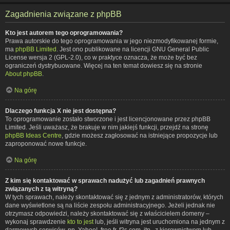
Zagadnienia związane z phpBB
Kto jest autorem tego oprogramowania?
Prawa autorskie do tego oprogramowania w jego niezmodyfikowanej formie,
ma
phpBB Limited
. Jest ono publikowane na licencji GNU General Public
License wersja 2 (GPL-2.0), co w praktyce oznacza, że może być bez
ograniczeń dystrybuowane. Więcej na ten temat dowiesz się na stronie
About phpBB
.
Na górę
Dlaczego funkcja X nie jest dostępna?
To oprogramowanie zostało stworzone i jest licencjonowane przez phpBB
Limited. Jeśli uważasz, że brakuje w nim jakiejś funkcji, przejdź na stronę
phpBB Ideas Centre
, gdzie możesz zagłosować na istniejące propozycje lub
zaproponować nowe funkcje.
Na górę
Z kim się kontaktować w sprawach nadużyć lub zagadnień prawnych
związanych z tą witryną?
W tych sprawach, należy skontaktować się z jednym z administratorów, których
dane wyświetlone są na liście zespołu administracyjnego. Jeżeli jednak nie
otrzymasz odpowiedzi, należy skontaktować się z właścicielem domeny –
wykonaj sprawdzenie
kto to jest
lub, jeśli witryna jest uruchomiona na jednym z
darmowych serwisów, np. Yahoo!, free.fr, f2s.com, itp., z kierownictwem lub