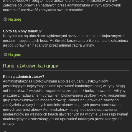
wielu powodów i robią to moderatorzy forum lub administratorzy witryny.
Zależnie od uprawnień nadanych przez administratora witryny użytkownik
może mieć możliwość zamykania swoich tematów.
Na górę
Co to są ikony tematu?
Ikony tematu są obrazkami wybieranymi przez autora tematu skojarzonymi z
postami – sugerują ich treść. Możliwość korzystania z ikon tematu uzależniona
jest od uprawnień nadanych przez administratora witryny.
Na górę
Rangi użytkownika i grupy
Kim są administratorzy?
Administratorzy są użytkownikami albo też grupami użytkowników
posiadającymi najwyższy poziom uprawnień kontrolnych całej witryny. Mogą
oni kontrolować wszystkie zagadnienia związane z funkcjonowaniem witryny
włącznie z nadawaniem uprawnień, blokowaniem użytkowników, tworzeniem
grup użytkowników lub moderatorów itp. Zakres ich uprawnień zależy od
założyciela witryny i innych administratorów mających prawo nominowania
nowych administratorów. Administratorzy mogą mieć pełne uprawnienia
moderatorów na wszystkich forach utworzonych na witrynie. Zakres uprawnień
moderacyjnych uzależniony jest od uprawnień nadanych przez założyciela
witryny.