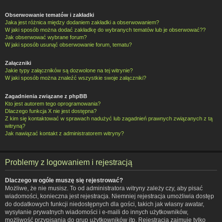
Obserwowanie tematów i zakładki
Jaka jest różnica między dodaniem zakładki a obserwowaniem?
W jaki sposób można dodać zakładkę do wybranych tematów lub je obserwować??
Jak obserwować wybrane forum?
W jaki sposób usunąć obserwowanie forum, tematu?
Załączniki
Jakie typy załączników są dozwolone na tej witrynie?
W jaki sposób można znaleźć wszystkie swoje załączniki?
Zagadnienia związane z phpBB
Kto jest autorem tego oprogramowania?
Dlaczego funkcja X nie jest dostępna?
Z kim się kontaktować w sprawach nadużyć lub zagadnień prawnych związanych z tą
witryną?
Jak nawiązać kontakt z administratorem witryny?
Problemy z logowaniem i rejestracją
Dlaczego w ogóle muszę się rejestrować?
Możliwe, że nie musisz. To od administratora witryny zależy czy, aby pisać
wiadomości, konieczna jest rejestracja. Niemniej rejestracja umożliwia dostęp
do dodatkowych funkcji niedostępnych dla gości, takich jak własny awatar,
wysyłanie prywatnych wiadomości i e-maili do innych użytkowników,
możliwość przypisania do grup użytkowników itp. Rejestracja zajmuje tylko