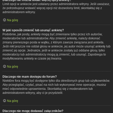
Limit opcji w ankiecie jest ustalany przez administratora witryny. Jeśli uważasz,
że potrzebujesz wstawić więcej opcji niż dozwolony limit, skontaktuj się z
administratorem witryny.
Na górę
W jaki sposób zmienić lub usunąć ankietę?
Podobnie, jak posty, ankiety mogą być zmieniane tylko przez ich autorów,
moderatorów lub administratorów. Aby zmienić ankietę, należy dokonać
zmiany pierwszego posta w wątku, z którym zawsze związana jest ankieta.
Jeśli nikt jeszcze nie oddał głosu w ankiecie, jej autor może usunąć ankietę lub
zmienić jej opcje. Jednakże, jeśli w ankiecie zostały już oddane głosy, tylko
moderatorzy lub administratorzy mogą ją zmienić, lub usunąć. Zapobiega to
modyfikowaniu ankiety w czasie jej trwania.
Na górę
Dlaczego nie mam dostępu do forum?
Niektóre fora mogą być dostępne tylko dla określonych grup lub użytkowników.
Aby przeglądać, czytać, pisać na nich lub wykonywać inne operacje, musisz
mieć odpowiednie uprawnienia. Skontaktuj się z moderatorem lub
administratorem witryny, aby ci je przydzielił.
Na górę
Dlaczego nie mogę dodawać załączników?