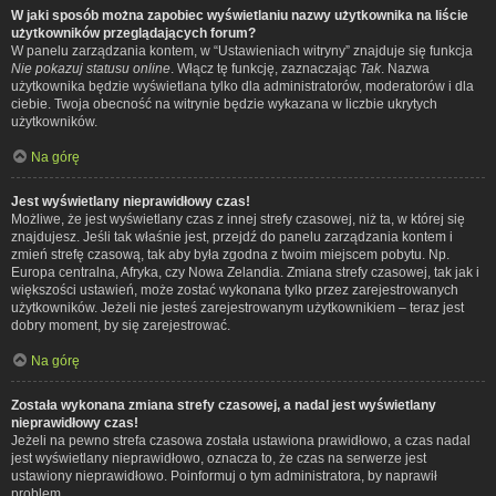
W jaki sposób można zapobiec wyświetlaniu nazwy użytkownika na liście
użytkowników przeglądających forum?
W panelu zarządzania kontem, w “Ustawieniach witryny” znajduje się funkcja
Nie pokazuj statusu online
. Włącz tę funkcję, zaznaczając
Tak
. Nazwa
użytkownika będzie wyświetlana tylko dla administratorów, moderatorów i dla
ciebie. Twoja obecność na witrynie będzie wykazana w liczbie ukrytych
użytkowników.
Na górę
Jest wyświetlany nieprawidłowy czas!
Możliwe, że jest wyświetlany czas z innej strefy czasowej, niż ta, w której się
znajdujesz. Jeśli tak właśnie jest, przejdź do panelu zarządzania kontem i
zmień strefę czasową, tak aby była zgodna z twoim miejscem pobytu. Np.
Europa centralna, Afryka, czy Nowa Zelandia. Zmiana strefy czasowej, tak jak i
większości ustawień, może zostać wykonana tylko przez zarejestrowanych
użytkowników. Jeżeli nie jesteś zarejestrowanym użytkownikiem – teraz jest
dobry moment, by się zarejestrować.
Na górę
Została wykonana zmiana strefy czasowej, a nadal jest wyświetlany
nieprawidłowy czas!
Jeżeli na pewno strefa czasowa została ustawiona prawidłowo, a czas nadal
jest wyświetlany nieprawidłowo, oznacza to, że czas na serwerze jest
ustawiony nieprawidłowo. Poinformuj o tym administratora, by naprawił
problem.