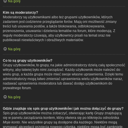
Na górę
Kim są moderatorzy?
Moderatorzy są użytkownikami albo też grupami użytkowników, których
zadaniem jest codzienne przeglądanie forów. Mają oni możliwość zmiany
treści lub usuwania postów, a także blokowania, odblokowywania,
przenoszenia, usuwania i dzielenia tematów na forum, które moderują. Z
reguły moderatorzy czuwają, aby użytkownicy pisali na temat oraz nie
publikowali niewłaściwych i obraźliwych materiałów.
Na górę
Co to są grupy użytkowników?
Grupy użytkowników, to grupy, na jakie administratorzy dzielą całą społeczność
witryny, aby łatwiej było nimi zarządzać. Każdy użytkownik może należeć do
wielu grup, a każda grupa może mieć swoje własne uprawnienia. Dzięki temu
administratorzy mogą łatwo zmieniać uprawnienia wielu użytkowników naraz,
nadawać uprawnienia moderatora lub dawać dostęp użytkownikom do
prywatnego forum.
Na górę
Gdzie znajduje się spis grup użytkowników i jak można dołączyć do grupy?
Spis grup użytkowników można zobaczyć, otwierając kartę
Grupy
znajdującą
się w panelu zarządzania kontem, który otwiera się po kliknięciu odnośnika
Moje konto
. Nie wszystkie grupy są dostępne dla każdego. Niektóre mogą
wymagać akceptacji przyjęcia nowego członka, niektóre mogą być zamknięte,