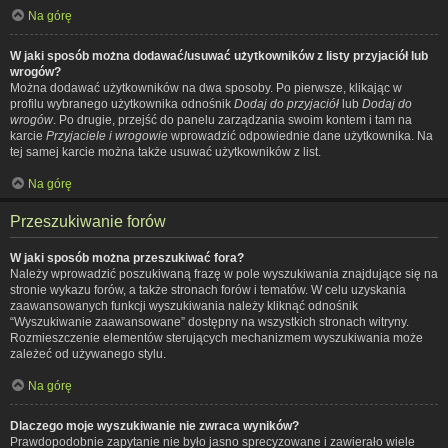
Na górę
W jaki sposób można dodawać/usuwać użytkowników z listy przyjaciół lub
wrogów?
Można dodawać użytkowników na dwa sposoby. Po pierwsze, klikając w
profilu wybranego użytkownika odnośnik
Dodaj do przyjaciół
lub
Dodaj do
wrogów
. Po drugie, przejść do panelu zarządzania swoim kontem i tam na
karcie
Przyjaciele i wrogowie
wprowadzić odpowiednie dane użytkownika. Na
tej samej karcie można także usuwać użytkowników z list.
Na górę
Przeszukiwanie forów
W jaki sposób można przeszukiwać fora?
Należy wprowadzić poszukiwaną frazę w pole wyszukiwania znajdujące się na
stronie wykazu forów, a także stronach forów i tematów. W celu uzyskania
zaawansowanych funkcji wyszukiwania należy kliknąć odnośnik
“Wyszukiwanie zaawansowane” dostępny na wszystkich stronach witryny.
Rozmieszczenie elementów sterujących mechanizmem wyszukiwania może
zależeć od używanego stylu.
Na górę
Dlaczego moje wyszukiwanie nie zwraca wyników?
Prawdopodobnie zapytanie nie było jasno sprecyzowane i zawierało wiele