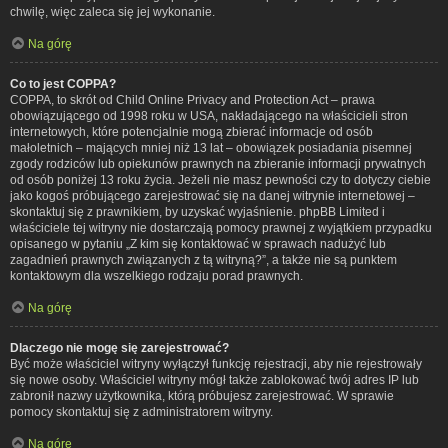
chwilę, więc zaleca się jej wykonanie.
Na górę
Co to jest COPPA?
COPPA, to skrót od Child Online Privacy and Protection Act – prawa
obowiązującego od 1998 roku w USA, nakładającego na właścicieli stron
internetowych, które potencjalnie mogą zbierać informacje od osób
małoletnich – mających mniej niż 13 lat – obowiązek posiadania pisemnej
zgody rodziców lub opiekunów prawnych na zbieranie informacji prywatnych
od osób poniżej 13 roku życia. Jeżeli nie masz pewności czy to dotyczy ciebie
jako kogoś próbującego zarejestrować się na danej witrynie internetowej –
skontaktuj się z prawnikiem, by uzyskać wyjaśnienie. phpBB Limited i
właściciele tej witryny nie dostarczają pomocy prawnej z wyjątkiem przypadku
opisanego w pytaniu „Z kim się kontaktować w sprawach nadużyć lub
zagadnień prawnych związanych z tą witryną?”, a także nie są punktem
kontaktowym dla wszelkiego rodzaju porad prawnych.
Na górę
Dlaczego nie mogę się zarejestrować?
Być może właściciel witryny wyłączył funkcję rejestracji, aby nie rejestrowały
się nowe osoby. Właściciel witryny mógł także zablokować twój adres IP lub
zabronił nazwy użytkownika, którą próbujesz zarejestrować. W sprawie
pomocy skontaktuj się z administratorem witryny.
Na górę