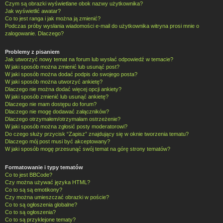
Czym są obrazki wyświetlane obok nazwy użytkownika?
Jak wyświetlić awatar?
Co to jest ranga i jak można ją zmienić?
Podczas próby wysłania wiadomości e-mail do użytkownika witryna prosi mnie o
zalogowanie. Dlaczego?
Problemy z pisaniem
Jak utworzyć nowy temat na forum lub wysłać odpowiedź w temacie?
W jaki sposób można zmienić lub usunąć post?
W jaki sposób można dodać podpis do swojego posta?
W jaki sposób można utworzyć ankietę?
Dlaczego nie można dodać więcej opcji ankiety?
W jaki sposób zmienić lub usunąć ankietę?
Dlaczego nie mam dostępu do forum?
Dlaczego nie mogę dodawać załączników?
Dlaczego otrzymałem/otrzymałam ostrzeżenie?
W jaki sposób można zgłosić posty moderatorowi?
Do czego służy przycisk “Zapisz” znajdujący się w oknie tworzenia tematu?
Dlaczego mój post musi być akceptowany?
W jaki sposób mogę przesunąć swój temat na górę strony tematów?
Formatowanie i typy tematów
Co to jest BBCode?
Czy można używać języka HTML?
Co to są są emotikony?
Czy można umieszczać obrazki w poście?
Co to są ogłoszenia globalne?
Co to są ogłoszenia?
Co to są przyklejone tematy?