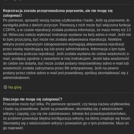
Rejestracja została przeprowadzona poprawnie, ale nie mogę się
zalogować!
Po pierwsze, sprawdź swoją nazwę użytkownika i hasło. Jeśli są poprawne, to
wystąpiła jedna z dwóch przyczyn. Pierwszą z nich może być włączona funkcja
COPPA, a w czasie rejestracji została podana informacja, że masz mniej niż 13
lat. Wówczas należy wykonać instrukcje wysłane na twój adres e-mail. Jeśli nie
to było przyczyną, być może nie została aktywowana rejestracja. Niektóre
witryny przed pierwszym zalogowaniem wymagają aktywowania rejestracji
przez osobę rejestrującą się lub przez administratora. Informacja o tym była
wyświetlona podczas rejestracji. Jeśli została wysłana do ciebie wiadomość e-
mail, postępuj zgodnie z zawartymi w niej instrukcjami. Jeżeli taka wiadomość
do ciebie nie dotarła, być może został podany nieprawidłowy adres e-mail lub
wiadomość została zatrzymana przez filtr antyspamowy. Jeśli na pewno
podany przez ciebie adres e-mail jest prawidłowy, spróbuj skontaktować się z
administratorem.
Na górę
Dlaczego nie mogę się zalogować?
Powodów może być kilka. Po pierwsze sprawdź, czy twoja nazwa użytkownika
i hasło są prawidłowe. Jeżeli są prawidłowe, skontaktuj się z właścicielem
witryny i zapytaj, czy cię nie zablokowano. Istnieje też prawdopodobieństwo,
że problem powoduje błędna konfiguracja witryny, na której znajduje się forum.
Skontaktuj się z właścicielem witryny i powiadom go o tym problemie. Musi on
go naprawić.