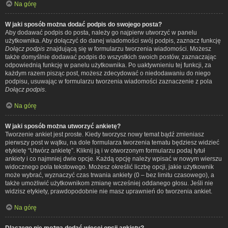
Na górę
W jaki sposób można dodać podpis do swojego posta?
Aby dodawać podpis do posta, należy go najpierw utworzyć w panelu
użytkownika. Aby dołączyć do danej wiadomości swój podpis, zaznacz funkcję
Dołącz podpis
znajdującą się w formularzu tworzenia wiadomości. Możesz
także domyślnie dodawać podpis do wszystkich swoich postów, zaznaczając
odpowiednią funkcję w panelu użytkownika. Po uaktywnieniu tej funkcji, za
każdym razem pisząc post, możesz zdecydować o niedodawaniu do niego
podpisu, usuwając w formularzu tworzenia wiadomości zaznaczenie z pola
Dołącz podpis
.
Na górę
W jaki sposób można utworzyć ankietę?
Tworzenie ankiet jest proste. Kiedy tworzysz nowy temat bądź zmieniasz
pierwszy post w wątku, na dole formularza tworzenia tematu będziesz widzieć
etykietę “Utwórz ankietę”. Kliknij ją i w otworzonym formularzu podaj tytuł
ankiety i co najmniej dwie opcje. Każdą opcję należy wpisać w nowym wierszu
widocznego pola tekstowego. Możesz określić liczbę opcji, jakie użytkownik
może wybrać, wyznaczyć czas trwania ankiety (0 – bez limitu czasowego), a
także umożliwić użytkownikom zmianę wcześniej oddanego głosu. Jeśli nie
widzisz etykiety, prawdopodobnie nie masz uprawnień do tworzenia ankiet.
Na górę
Dlaczego nie można dodać więcej opcji ankiety?