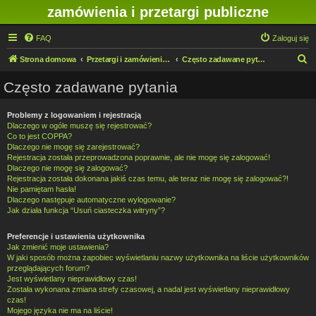
zamówienia i przetargi publiczne
FAQ
Zaloguj się
S
Strona domowa
Przetargi i zamówienia publiczne w IMN O/Legnica
Często zadawane pytania
z
Często zadawane pytania
u
k
Problemy z logowaniem i rejestracją
Dlaczego w ogóle muszę się rejestrować?
a
Co to jest COPPA?
j
Dlaczego nie mogę się zarejestrować?
Rejestracja została przeprowadzona poprawnie, ale nie mogę się zalogować!
Dlaczego nie mogę się zalogować?
Rejestracja została dokonana jakiś czas temu, ale teraz nie mogę się zalogować?!
Nie pamiętam hasła!
Dlaczego następuje automatyczne wylogowanie?
Jak działa funkcja “Usuń ciasteczka witryny”?
Preferencje i ustawienia użytkownika
Jak zmienić moje ustawienia?
W jaki sposób można zapobiec wyświetlaniu nazwy użytkownika na liście użytkowników
przeglądających forum?
Jest wyświetlany nieprawidłowy czas!
Została wykonana zmiana strefy czasowej, a nadal jest wyświetlany nieprawidłowy
czas!
Mojego języka nie ma na liście!