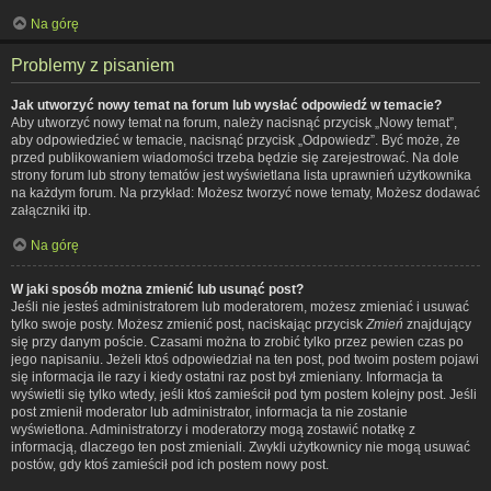
Na górę
Problemy z pisaniem
Jak utworzyć nowy temat na forum lub wysłać odpowiedź w temacie?
Aby utworzyć nowy temat na forum, należy nacisnąć przycisk „Nowy temat”,
aby odpowiedzieć w temacie, nacisnąć przycisk „Odpowiedz”. Być może, że
przed publikowaniem wiadomości trzeba będzie się zarejestrować. Na dole
strony forum lub strony tematów jest wyświetlana lista uprawnień użytkownika
na każdym forum. Na przykład: Możesz tworzyć nowe tematy, Możesz dodawać
załączniki itp.
Na górę
W jaki sposób można zmienić lub usunąć post?
Jeśli nie jesteś administratorem lub moderatorem, możesz zmieniać i usuwać
tylko swoje posty. Możesz zmienić post, naciskając przycisk
Zmień
znajdujący
się przy danym poście. Czasami można to zrobić tylko przez pewien czas po
jego napisaniu. Jeżeli ktoś odpowiedział na ten post, pod twoim postem pojawi
się informacja ile razy i kiedy ostatni raz post był zmieniany. Informacja ta
wyświetli się tylko wtedy, jeśli ktoś zamieścił pod tym postem kolejny post. Jeśli
post zmienił moderator lub administrator, informacja ta nie zostanie
wyświetlona. Administratorzy i moderatorzy mogą zostawić notatkę z
informacją, dlaczego ten post zmieniali. Zwykli użytkownicy nie mogą usuwać
postów, gdy ktoś zamieścił pod ich postem nowy post.