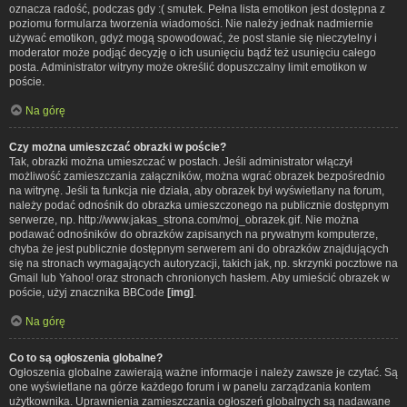
oznacza radość, podczas gdy :( smutek. Pełna lista emotikon jest dostępna z
poziomu formularza tworzenia wiadomości. Nie należy jednak nadmiernie
używać emotikon, gdyż mogą spowodować, że post stanie się nieczytelny i
moderator może podjąć decyzję o ich usunięciu bądź też usunięciu całego
posta. Administrator witryny może określić dopuszczalny limit emotikon w
poście.
Na górę
Czy można umieszczać obrazki w poście?
Tak, obrazki można umieszczać w postach. Jeśli administrator włączył
możliwość zamieszczania załączników, można wgrać obrazek bezpośrednio
na witrynę. Jeśli ta funkcja nie działa, aby obrazek był wyświetlany na forum,
należy podać odnośnik do obrazka umieszczonego na publicznie dostępnym
serwerze, np. http://www.jakas_strona.com/moj_obrazek.gif. Nie można
podawać odnośników do obrazków zapisanych na prywatnym komputerze,
chyba że jest publicznie dostępnym serwerem ani do obrazków znajdujących
się na stronach wymagających autoryzacji, takich jak, np. skrzynki pocztowe na
Gmail lub Yahoo! oraz stronach chronionych hasłem. Aby umieścić obrazek w
poście, użyj znacznika BBCode
[img]
.
Na górę
Co to są ogłoszenia globalne?
Ogłoszenia globalne zawierają ważne informacje i należy zawsze je czytać. Są
one wyświetlane na górze każdego forum i w panelu zarządzania kontem
użytkownika. Uprawnienia zamieszczania ogłoszeń globalnych są nadawane