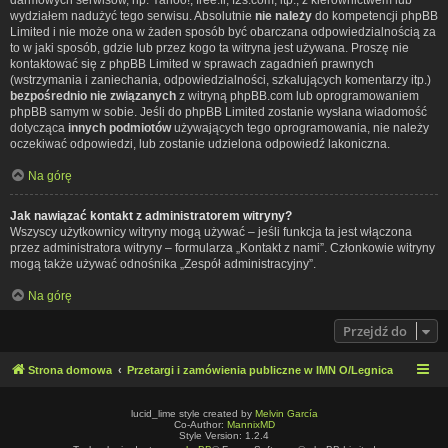
wydziałem nadużyć tego serwisu. Absolutnie
nie należy
do kompetencji phpBB
Limited i nie może ona w żaden sposób być obarczana odpowiedzialnością za
to w jaki sposób, gdzie lub przez kogo ta witryna jest używana. Proszę nie
kontaktować się z phpBB Limited w sprawach zagadnień prawnych
(wstrzymania i zaniechania, odpowiedzialności, szkalujących komentarzy itp.)
bezpośrednio nie związanych
z witryną phpBB.com lub oprogramowaniem
phpBB samym w sobie. Jeśli do phpBB Limited zostanie wysłana wiadomość
dotycząca
innych podmiotów
używających tego oprogramowania, nie należy
oczekiwać odpowiedzi, lub zostanie udzielona odpowiedź lakoniczna.
Na górę
Jak nawiązać kontakt z administratorem witryny?
Wszyscy użytkownicy witryny mogą używać – jeśli funkcja ta jest włączona
przez administratora witryny – formularza „Kontakt z nami”. Członkowie witryny
mogą także używać odnośnika „Zespół administracyjny”.
Na górę
Przejdź do
Strona domowa
Przetargi i zamówienia publiczne w IMN O/Legnica
lucid_lime style created by
Melvin García
Co-Author:
MannixMD
Style Version: 1.2.4