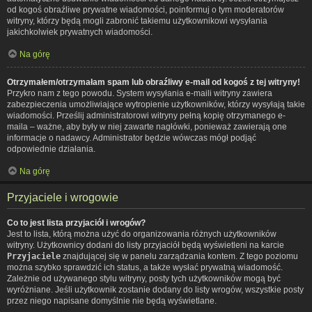
od kogoś obraźliwe prywatne wiadomości, poinformuj o tym moderatorów
witryny, którzy będą mogli zabronić takiemu użytkownikowi wysyłania
jakichkolwiek prywatnych wiadomości.
Na górę
Otrzymałem/otrzymałam spam lub obraźliwy e-mail od kogoś z tej witryny!
Przykro nam z tego powodu. System wysyłania e-maili witryny zawiera
zabezpieczenia umożliwiające wytropienie użytkowników, którzy wysyłają takie
wiadomości. Prześlij administratorowi witryny pełną kopię otrzymanego e-
maila – ważne, aby były w niej zawarte nagłówki, ponieważ zawierają one
informacje o nadawcy. Administrator będzie wówczas mógł podjąć
odpowiednie działania.
Na górę
Przyjaciele i wrogowie
Co to jest lista przyjaciół i wrogów?
Jest to lista, którą można użyć do organizowania różnych użytkowników
witryny. Użytkownicy dodani do listy przyjaciół będą wyświetleni na karcie
Przyjaciele
znajdującej się w panelu zarządzania kontem. Z tego poziomu
można szybko sprawdzić ich status, a także wysłać prywatną wiadomość.
Zależnie od używanego stylu witryny, posty tych użytkowników mogą być
wyróżniane. Jeśli użytkownik zostanie dodany do listy wrogów, wszystkie posty
przez niego napisane domyślnie nie będą wyświetlane.