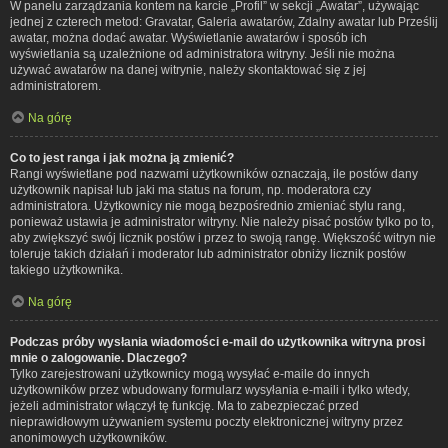
W panelu zarządzania kontem na karcie „Profil” w sekcji „Awatar”, używając
jednej z czterech metod: Gravatar, Galeria awatarów, Zdalny awatar lub Prześlij
awatar, można dodać awatar. Wyświetlanie awatarów i sposób ich
wyświetlania są uzależnione od administratora witryny. Jeśli nie można
używać awatarów na danej witrynie, należy skontaktować się z jej
administratorem.
Na górę
Co to jest ranga i jak można ją zmienić?
Rangi wyświetlane pod nazwami użytkowników oznaczają, ile postów dany
użytkownik napisał lub jaki ma status na forum, np. moderatora czy
administratora. Użytkownicy nie mogą bezpośrednio zmieniać stylu rang,
ponieważ ustawia je administrator witryny. Nie należy pisać postów tylko po to,
aby zwiększyć swój licznik postów i przez to swoją rangę. Większość witryn nie
toleruje takich działań i moderator lub administrator obniży licznik postów
takiego użytkownika.
Na górę
Podczas próby wysłania wiadomości e-mail do użytkownika witryna prosi
mnie o zalogowanie. Dlaczego?
Tylko zarejestrowani użytkownicy mogą wysyłać e-maile do innych
użytkowników przez wbudowany formularz wysyłania e-maili i tylko wtedy,
jeżeli administrator włączył tę funkcję. Ma to zabezpieczać przed
nieprawidłowym używaniem systemu poczty elektronicznej witryny przez
anonimowych użytkowników.