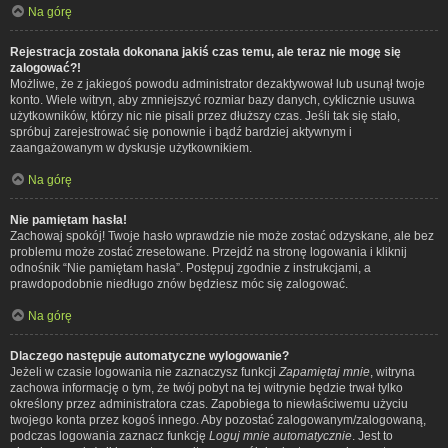
Na górę
Rejestracja została dokonana jakiś czas temu, ale teraz nie mogę się
zalogować?!
Możliwe, że z jakiegoś powodu administrator dezaktywował lub usunął twoje
konto. Wiele witryn, aby zmniejszyć rozmiar bazy danych, cyklicznie usuwa
użytkowników, którzy nic nie pisali przez dłuższy czas. Jeśli tak się stało,
spróbuj zarejestrować się ponownie i bądź bardziej aktywnym i
zaangażowanym w dyskusje użytkownikiem.
Na górę
Nie pamiętam hasła!
Zachowaj spokój! Twoje hasło wprawdzie nie może zostać odzyskane, ale bez
problemu może zostać zresetowane. Przejdź na stronę logowania i kliknij
odnośnik “Nie pamiętam hasła”. Postępuj zgodnie z instrukcjami, a
prawdopodobnie niedługo znów będziesz móc się zalogować.
Na górę
Dlaczego następuje automatyczne wylogowanie?
Jeżeli w czasie logowania nie zaznaczysz funkcji
Zapamiętaj mnie
, witryna
zachowa informację o tym, że twój pobyt na tej witrynie będzie trwał tylko
określony przez administratora czas. Zapobiega to niewłaściwemu użyciu
twojego konta przez kogoś innego. Aby pozostać zalogowanym/zalogowaną,
podczas logowania zaznacz funkcję
Loguj mnie automatycznie
. Jest to