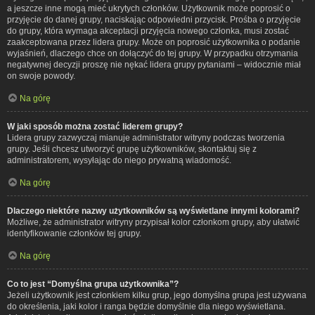
a jeszcze inne mogą mieć ukrytych członków. Użytkownik może poprosić o
przyjęcie do danej grupy, naciskając odpowiedni przycisk. Prośba o przyjęcie
do grupy, która wymaga akceptacji przyjęcia nowego członka, musi zostać
zaakceptowana przez lidera grupy. Może on poprosić użytkownika o podanie
wyjaśnień, dlaczego chce on dołączyć do tej grupy. W przypadku otrzymania
negatywnej decyzji proszę nie nękać lidera grupy pytaniami – widocznie miał
on swoje powody.
Na górę
W jaki sposób można zostać liderem grupy?
Lidera grupy zazwyczaj mianuje administrator witryny podczas tworzenia
grupy. Jeśli chcesz utworzyć grupę użytkowników, skontaktuj się z
administratorem, wysyłając do niego prywatną wiadomość.
Na górę
Dlaczego niektóre nazwy użytkowników są wyświetlane innymi kolorami?
Możliwe, że administrator witryny przypisał kolor członkom grupy, aby ułatwić
identyfikowanie członków tej grupy.
Na górę
Co to jest “Domyślna grupa użytkownika”?
Jeżeli użytkownik jest członkiem kilku grup, jego domyślna grupa jest używana
do określenia, jaki kolor i ranga będzie domyślnie dla niego wyświetlana.