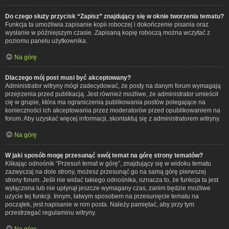
Do czego służy przycisk “Zapisz” znajdujący się w oknie tworzenia tematu?
Funkcja ta umożliwia zapisanie kopii roboczej i dokończenie pisania oraz
wysłanie w późniejszym czasie. Zapisaną kopię roboczą można wczytać z
poziomu panelu użytkownika.
Na górę
Dlaczego mój post musi być akceptowany?
Administrator witryny mógł zadecydować, że posty na danym forum wymagają
przejrzenia przed publikacją. Jest również możliwe, że administrator umieścił
cię w grupie, która ma ograniczenia publikowania postów polegające na
konieczności ich akceptowania przez moderatorów przed opublikowaniem na
forum. Aby uzyskać więcej informacji, skontaktuj się z administratorem witryny.
Na górę
W jaki sposób mogę przesunąć swój temat na górę strony tematów?
Klikając odnośnik “Przesuń temat w górę”, znajdujący się w widoku tematu
zazwyczaj na dole strony, możesz przesunąć go na samą górę pierwszej
strony forum. Jeśli nie widać takiego odnośnika, oznacza to, że funkcja ta jest
wyłączona lub nie upłynął jeszcze wymagany czas, zanim będzie możliwe
użycie tej funkcji. Innym, łatwym sposobem na przesunięcie tematu na
początek, jest napisanie w nim posta. Należy pamiętać, aby przy tym
przestrzegać regulaminu witryny.
Na górę