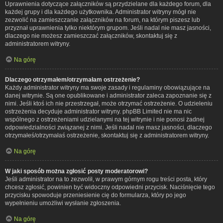
Uprawnienia dotyczące załączników są przydzielane dla każdego forum, dla
każdej grupy i dla każdego użytkownika. Administrator witryny mógł nie
zezwolić na zamieszczanie załączników na forum, na którym piszesz lub
przyznał uprawnienia tylko niektórym grupom. Jeśli nadal nie masz jasności,
dlaczego nie możesz zamieszczać załączników, skontaktuj się z
administratorem witryny.
Na górę
Dlaczego otrzymałem/otrzymałam ostrzeżenie?
Każdy administrator witryny ma swoje zasady i regulaminy obowiązujące na
danej witrynie. Są one opublikowane i administrator zaleca zapoznanie się z
nimi. Jeśli ktoś ich nie przestrzegał, może otrzymać ostrzeżenie. O udzieleniu
ostrzeżenia decyduje administrator witryny. phpBB Limited nie ma nic
wspólnego z ostrzeżeniami udzielanymi na tej witrynie i nie ponosi żadnej
odpowiedzialności związanej z nimi. Jeśli nadal nie masz jasności, dlaczego
otrzymałeś/otrzymałaś ostrzeżenie, skontaktuj się z administratorem witryny.
Na górę
W jaki sposób można zgłosić posty moderatorowi?
Jeśli administrator na to zezwolił, w prawym górnym rogu treści posta, który
chcesz zgłosić, powinien być widoczny odpowiedni przycisk. Naciśnięcie tego
przycisku spowoduje przeniesienie cię do formularza, który po jego
wypełnieniu umożliwi wysłanie zgłoszenia.
Na górę