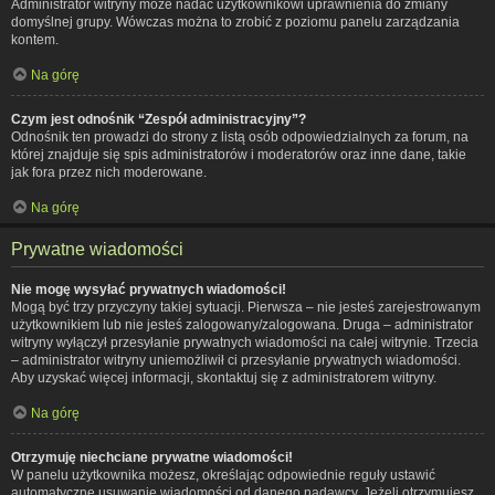
Administrator witryny może nadać użytkownikowi uprawnienia do zmiany
domyślnej grupy. Wówczas można to zrobić z poziomu panelu zarządzania
kontem.
Na górę
Czym jest odnośnik “Zespół administracyjny”?
Odnośnik ten prowadzi do strony z listą osób odpowiedzialnych za forum, na
której znajduje się spis administratorów i moderatorów oraz inne dane, takie
jak fora przez nich moderowane.
Na górę
Prywatne wiadomości
Nie mogę wysyłać prywatnych wiadomości!
Mogą być trzy przyczyny takiej sytuacji. Pierwsza – nie jesteś zarejestrowanym
użytkownikiem lub nie jesteś zalogowany/zalogowana. Druga – administrator
witryny wyłączył przesyłanie prywatnych wiadomości na całej witrynie. Trzecia
– administrator witryny uniemożliwił ci przesyłanie prywatnych wiadomości.
Aby uzyskać więcej informacji, skontaktuj się z administratorem witryny.
Na górę
Otrzymuję niechciane prywatne wiadomości!
W panelu użytkownika możesz, określając odpowiednie reguły ustawić
automatyczne usuwanie wiadomości od danego nadawcy. Jeżeli otrzymujesz