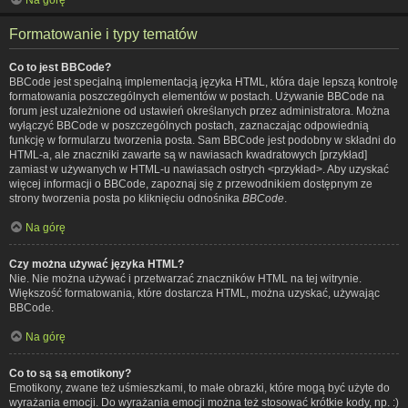
Formatowanie i typy tematów
Co to jest BBCode?
BBCode jest specjalną implementacją języka HTML, która daje lepszą kontrolę
formatowania poszczególnych elementów w postach. Używanie BBCode na
forum jest uzależnione od ustawień określanych przez administratora. Można
wyłączyć BBCode w poszczególnych postach, zaznaczając odpowiednią
funkcję w formularzu tworzenia posta. Sam BBCode jest podobny w składni do
HTML-a, ale znaczniki zawarte są w nawiasach kwadratowych [przykład]
zamiast w używanych w HTML-u nawiasach ostrych <przykład>. Aby uzyskać
więcej informacji o BBCode, zapoznaj się z przewodnikiem dostępnym ze
strony tworzenia posta po kliknięciu odnośnika
BBCode
.
Na górę
Czy można używać języka HTML?
Nie. Nie można używać i przetwarzać znaczników HTML na tej witrynie.
Większość formatowania, które dostarcza HTML, można uzyskać, używając
BBCode.
Na górę
Co to są są emotikony?
Emotikony, zwane też uśmieszkami, to małe obrazki, które mogą być użyte do
wyrażania emocji. Do wyrażania emocji można też stosować krótkie kody, np. :)