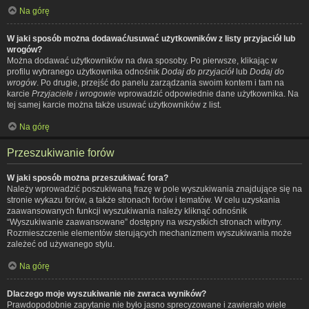
Na górę
W jaki sposób można dodawać/usuwać użytkowników z listy przyjaciół lub
wrogów?
Można dodawać użytkowników na dwa sposoby. Po pierwsze, klikając w
profilu wybranego użytkownika odnośnik
Dodaj do przyjaciół
lub
Dodaj do
wrogów
. Po drugie, przejść do panelu zarządzania swoim kontem i tam na
karcie
Przyjaciele i wrogowie
wprowadzić odpowiednie dane użytkownika. Na
tej samej karcie można także usuwać użytkowników z list.
Na górę
Przeszukiwanie forów
W jaki sposób można przeszukiwać fora?
Należy wprowadzić poszukiwaną frazę w pole wyszukiwania znajdujące się na
stronie wykazu forów, a także stronach forów i tematów. W celu uzyskania
zaawansowanych funkcji wyszukiwania należy kliknąć odnośnik
“Wyszukiwanie zaawansowane” dostępny na wszystkich stronach witryny.
Rozmieszczenie elementów sterujących mechanizmem wyszukiwania może
zależeć od używanego stylu.
Na górę
Dlaczego moje wyszukiwanie nie zwraca wyników?
Prawdopodobnie zapytanie nie było jasno sprecyzowane i zawierało wiele