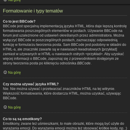
Formatowanie i typy tematów
Co to jest BBCode?
BBCode jest specjalną implementacją języka HTML, która daje lepszą kontrolę
formatowania poszczególnych elementów w postach. Używanie BBCode na
forum jest uzależnione od ustawień określanych przez administratora. Można
wyłączyć BBCode w poszczególnych postach, zaznaczając odpowiednią
funkcję w formularzu tworzenia posta. Sam BBCode jest podobny w składni do
HTML-a, ale znaczniki zawarte są w nawiasach kwadratowych [przykład]
zamiast w używanych w HTML-u nawiasach ostrych <przykład>. Aby uzyskać
więcej informacji o BBCode, zapoznaj się z przewodnikiem dostępnym ze
strony tworzenia posta po kliknięciu odnośnika
BBCode
.
Na górę
Czy można używać języka HTML?
Nie. Nie można używać i przetwarzać znaczników HTML na tej witrynie.
Większość formatowania, które dostarcza HTML, można uzyskać, używając
BBCode.
Na górę
Co to są są emotikony?
Emotikony, zwane też uśmieszkami, to małe obrazki, które mogą być użyte do
wyrażania emocji. Do wyrażania emocji można też stosować krótkie kody, np. :)