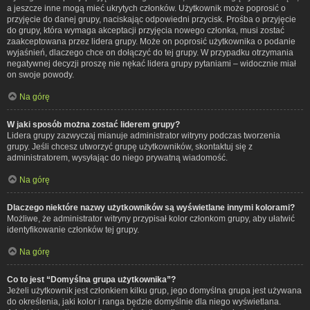
a jeszcze inne mogą mieć ukrytych członków. Użytkownik może poprosić o
przyjęcie do danej grupy, naciskając odpowiedni przycisk. Prośba o przyjęcie
do grupy, która wymaga akceptacji przyjęcia nowego członka, musi zostać
zaakceptowana przez lidera grupy. Może on poprosić użytkownika o podanie
wyjaśnień, dlaczego chce on dołączyć do tej grupy. W przypadku otrzymania
negatywnej decyzji proszę nie nękać lidera grupy pytaniami – widocznie miał
on swoje powody.
Na górę
W jaki sposób można zostać liderem grupy?
Lidera grupy zazwyczaj mianuje administrator witryny podczas tworzenia
grupy. Jeśli chcesz utworzyć grupę użytkowników, skontaktuj się z
administratorem, wysyłając do niego prywatną wiadomość.
Na górę
Dlaczego niektóre nazwy użytkowników są wyświetlane innymi kolorami?
Możliwe, że administrator witryny przypisał kolor członkom grupy, aby ułatwić
identyfikowanie członków tej grupy.
Na górę
Co to jest “Domyślna grupa użytkownika”?
Jeżeli użytkownik jest członkiem kilku grup, jego domyślna grupa jest używana
do określenia, jaki kolor i ranga będzie domyślnie dla niego wyświetlana.