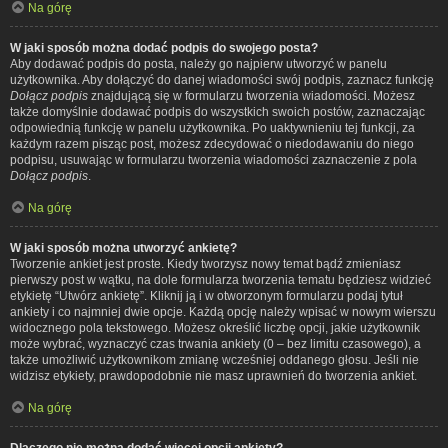
Na górę
W jaki sposób można dodać podpis do swojego posta?
Aby dodawać podpis do posta, należy go najpierw utworzyć w panelu
użytkownika. Aby dołączyć do danej wiadomości swój podpis, zaznacz funkcję
Dołącz podpis
znajdującą się w formularzu tworzenia wiadomości. Możesz
także domyślnie dodawać podpis do wszystkich swoich postów, zaznaczając
odpowiednią funkcję w panelu użytkownika. Po uaktywnieniu tej funkcji, za
każdym razem pisząc post, możesz zdecydować o niedodawaniu do niego
podpisu, usuwając w formularzu tworzenia wiadomości zaznaczenie z pola
Dołącz podpis
.
Na górę
W jaki sposób można utworzyć ankietę?
Tworzenie ankiet jest proste. Kiedy tworzysz nowy temat bądź zmieniasz
pierwszy post w wątku, na dole formularza tworzenia tematu będziesz widzieć
etykietę “Utwórz ankietę”. Kliknij ją i w otworzonym formularzu podaj tytuł
ankiety i co najmniej dwie opcje. Każdą opcję należy wpisać w nowym wierszu
widocznego pola tekstowego. Możesz określić liczbę opcji, jakie użytkownik
może wybrać, wyznaczyć czas trwania ankiety (0 – bez limitu czasowego), a
także umożliwić użytkownikom zmianę wcześniej oddanego głosu. Jeśli nie
widzisz etykiety, prawdopodobnie nie masz uprawnień do tworzenia ankiet.
Na górę
Dlaczego nie można dodać więcej opcji ankiety?