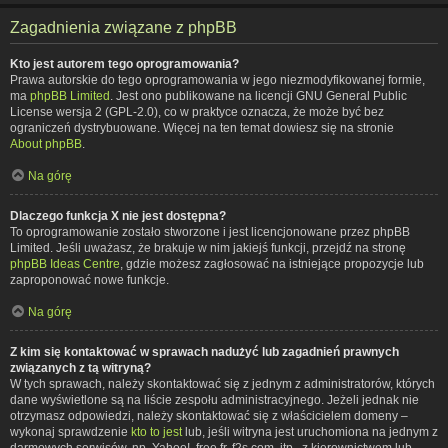
Zagadnienia związane z phpBB
Kto jest autorem tego oprogramowania?
Prawa autorskie do tego oprogramowania w jego niezmodyfikowanej formie,
ma
phpBB Limited
. Jest ono publikowane na licencji GNU General Public
License wersja 2 (GPL-2.0), co w praktyce oznacza, że może być bez
ograniczeń dystrybuowane. Więcej na ten temat dowiesz się na stronie
About phpBB
.
Na górę
Dlaczego funkcja X nie jest dostępna?
To oprogramowanie zostało stworzone i jest licencjonowane przez phpBB
Limited. Jeśli uważasz, że brakuje w nim jakiejś funkcji, przejdź na stronę
phpBB Ideas Centre
, gdzie możesz zagłosować na istniejące propozycje lub
zaproponować nowe funkcje.
Na górę
Z kim się kontaktować w sprawach nadużyć lub zagadnień prawnych
związanych z tą witryną?
W tych sprawach, należy skontaktować się z jednym z administratorów, których
dane wyświetlone są na liście zespołu administracyjnego. Jeżeli jednak nie
otrzymasz odpowiedzi, należy skontaktować się z właścicielem domeny –
wykonaj sprawdzenie
kto to jest
lub, jeśli witryna jest uruchomiona na jednym z
darmowych serwisów, np. Yahoo!, free.fr, f2s.com, itp., z kierownictwem lub