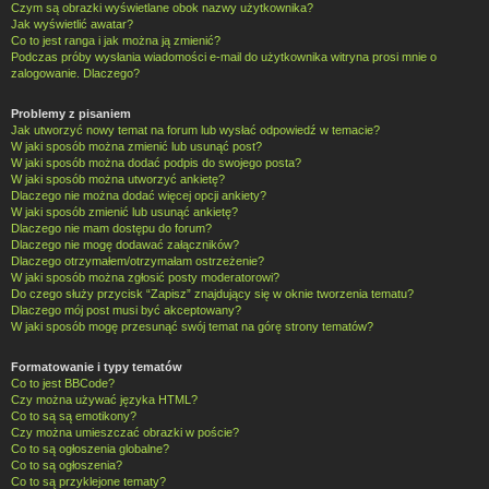
Czym są obrazki wyświetlane obok nazwy użytkownika?
Jak wyświetlić awatar?
Co to jest ranga i jak można ją zmienić?
Podczas próby wysłania wiadomości e-mail do użytkownika witryna prosi mnie o
zalogowanie. Dlaczego?
Problemy z pisaniem
Jak utworzyć nowy temat na forum lub wysłać odpowiedź w temacie?
W jaki sposób można zmienić lub usunąć post?
W jaki sposób można dodać podpis do swojego posta?
W jaki sposób można utworzyć ankietę?
Dlaczego nie można dodać więcej opcji ankiety?
W jaki sposób zmienić lub usunąć ankietę?
Dlaczego nie mam dostępu do forum?
Dlaczego nie mogę dodawać załączników?
Dlaczego otrzymałem/otrzymałam ostrzeżenie?
W jaki sposób można zgłosić posty moderatorowi?
Do czego służy przycisk “Zapisz” znajdujący się w oknie tworzenia tematu?
Dlaczego mój post musi być akceptowany?
W jaki sposób mogę przesunąć swój temat na górę strony tematów?
Formatowanie i typy tematów
Co to jest BBCode?
Czy można używać języka HTML?
Co to są są emotikony?
Czy można umieszczać obrazki w poście?
Co to są ogłoszenia globalne?
Co to są ogłoszenia?
Co to są przyklejone tematy?