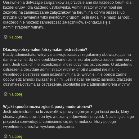
Uprawnienia dotyczące załączników są przydzielane dla każdego forum, dla
każdej grupy i dla każdego użytkownika. Administrator witryny mógł nie
zezwolić na zamieszczanie załączników na forum, na którym piszesz lub
przyznał uprawnienia tylko niektórym grupom. Jeśli nadal nie masz jasności,
dlaczego nie możesz zamieszczać załączników, skontaktuj się z
administratorem witryny.
Na górę
Dlaczego otrzymałem/otrzymałam ostrzeżenie?
Każdy administrator witryny ma swoje zasady i regulaminy obowiązujące na
danej witrynie. Są one opublikowane i administrator zaleca zapoznanie się z
nimi. Jeśli ktoś ich nie przestrzegał, może otrzymać ostrzeżenie. O udzieleniu
ostrzeżenia decyduje administrator witryny. phpBB Limited nie ma nic
wspólnego z ostrzeżeniami udzielanymi na tej witrynie i nie ponosi żadnej
odpowiedzialności związanej z nimi. Jeśli nadal nie masz jasności, dlaczego
otrzymałeś/otrzymałaś ostrzeżenie, skontaktuj się z administratorem witryny.
Na górę
W jaki sposób można zgłosić posty moderatorowi?
Jeśli administrator na to zezwolił, w prawym górnym rogu treści posta, który
chcesz zgłosić, powinien być widoczny odpowiedni przycisk. Naciśnięcie tego
przycisku spowoduje przeniesienie cię do formularza, który po jego
wypełnieniu umożliwi wysłanie zgłoszenia.
Na górę