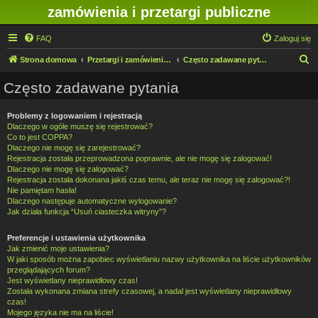
zamówienia i przetargi publiczne
FAQ
Zaloguj się
S
Strona domowa
Przetargi i zamówienia publiczne w IMN O/Legnica
Często zadawane pytania
z
Często zadawane pytania
u
k
Problemy z logowaniem i rejestracją
Dlaczego w ogóle muszę się rejestrować?
a
Co to jest COPPA?
j
Dlaczego nie mogę się zarejestrować?
Rejestracja została przeprowadzona poprawnie, ale nie mogę się zalogować!
Dlaczego nie mogę się zalogować?
Rejestracja została dokonana jakiś czas temu, ale teraz nie mogę się zalogować?!
Nie pamiętam hasła!
Dlaczego następuje automatyczne wylogowanie?
Jak działa funkcja “Usuń ciasteczka witryny”?
Preferencje i ustawienia użytkownika
Jak zmienić moje ustawienia?
W jaki sposób można zapobiec wyświetlaniu nazwy użytkownika na liście użytkowników
przeglądających forum?
Jest wyświetlany nieprawidłowy czas!
Została wykonana zmiana strefy czasowej, a nadal jest wyświetlany nieprawidłowy
czas!
Mojego języka nie ma na liście!