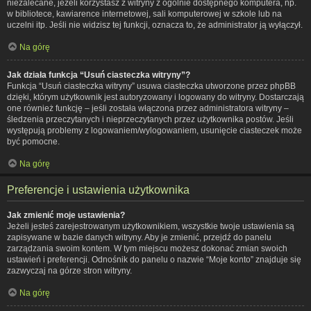
niezalecane, jeżeli korzystasz z witryny z ogólnie dostępnego komputera, np.
w bibliotece, kawiarence internetowej, sali komputerowej w szkole lub na
uczelni itp. Jeśli nie widzisz tej funkcji, oznacza to, że administrator ją wyłączył.
Na górę
Jak działa funkcja “Usuń ciasteczka witryny”?
Funkcja “Usuń ciasteczka witryny” usuwa ciasteczka utworzone przez phpBB
dzięki, którym użytkownik jest autoryzowany i logowany do witryny. Dostarczają
one również funkcję – jeśli została włączona przez administratora witryny –
śledzenia przeczytanych i nieprzeczytanych przez użytkownika postów. Jeśli
występują problemy z logowaniem/wylogowaniem, usunięcie ciasteczek może
być pomocne.
Na górę
Preferencje i ustawienia użytkownika
Jak zmienić moje ustawienia?
Jeżeli jesteś zarejestrowanym użytkownikiem, wszystkie twoje ustawienia są
zapisywane w bazie danych witryny. Aby je zmienić, przejdź do panelu
zarządzania swoim kontem. W tym miejscu możesz dokonać zmian swoich
ustawień i preferencji. Odnośnik do panelu o nazwie “Moje konto” znajduje się
zazwyczaj na górze stron witryny.
Na górę