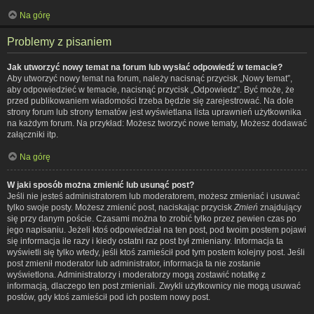
Na górę
Problemy z pisaniem
Jak utworzyć nowy temat na forum lub wysłać odpowiedź w temacie?
Aby utworzyć nowy temat na forum, należy nacisnąć przycisk „Nowy temat”,
aby odpowiedzieć w temacie, nacisnąć przycisk „Odpowiedz”. Być może, że
przed publikowaniem wiadomości trzeba będzie się zarejestrować. Na dole
strony forum lub strony tematów jest wyświetlana lista uprawnień użytkownika
na każdym forum. Na przykład: Możesz tworzyć nowe tematy, Możesz dodawać
załączniki itp.
Na górę
W jaki sposób można zmienić lub usunąć post?
Jeśli nie jesteś administratorem lub moderatorem, możesz zmieniać i usuwać
tylko swoje posty. Możesz zmienić post, naciskając przycisk
Zmień
znajdujący
się przy danym poście. Czasami można to zrobić tylko przez pewien czas po
jego napisaniu. Jeżeli ktoś odpowiedział na ten post, pod twoim postem pojawi
się informacja ile razy i kiedy ostatni raz post był zmieniany. Informacja ta
wyświetli się tylko wtedy, jeśli ktoś zamieścił pod tym postem kolejny post. Jeśli
post zmienił moderator lub administrator, informacja ta nie zostanie
wyświetlona. Administratorzy i moderatorzy mogą zostawić notatkę z
informacją, dlaczego ten post zmieniali. Zwykli użytkownicy nie mogą usuwać
postów, gdy ktoś zamieścił pod ich postem nowy post.