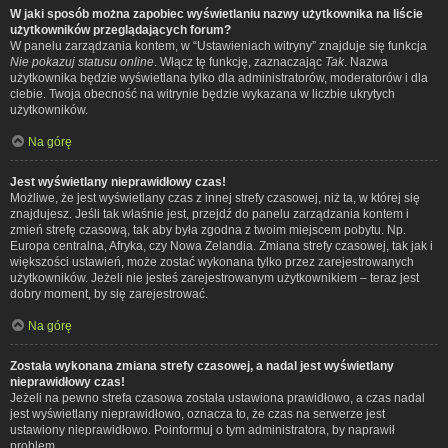
W jaki sposób można zapobiec wyświetlaniu nazwy użytkownika na liście
użytkowników przeglądających forum?
W panelu zarządzania kontem, w “Ustawieniach witryny” znajduje się funkcja
Nie pokazuj statusu online
. Włącz tę funkcję, zaznaczając
Tak
. Nazwa
użytkownika będzie wyświetlana tylko dla administratorów, moderatorów i dla
ciebie. Twoja obecność na witrynie będzie wykazana w liczbie ukrytych
użytkowników.
Na górę
Jest wyświetlany nieprawidłowy czas!
Możliwe, że jest wyświetlany czas z innej strefy czasowej, niż ta, w której się
znajdujesz. Jeśli tak właśnie jest, przejdź do panelu zarządzania kontem i
zmień strefę czasową, tak aby była zgodna z twoim miejscem pobytu. Np.
Europa centralna, Afryka, czy Nowa Zelandia. Zmiana strefy czasowej, tak jak i
większości ustawień, może zostać wykonana tylko przez zarejestrowanych
użytkowników. Jeżeli nie jesteś zarejestrowanym użytkownikiem – teraz jest
dobry moment, by się zarejestrować.
Na górę
Została wykonana zmiana strefy czasowej, a nadal jest wyświetlany
nieprawidłowy czas!
Jeżeli na pewno strefa czasowa została ustawiona prawidłowo, a czas nadal
jest wyświetlany nieprawidłowo, oznacza to, że czas na serwerze jest
ustawiony nieprawidłowo. Poinformuj o tym administratora, by naprawił
problem.