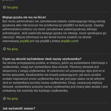
Na górę
Mojego języka nie ma na liście!
Być może administrator nie zainstalował pakietu zawierającego twoją wersję
językową albo nikt jeszcze nie przetłumaczył phpBB3 na twój język. Zapytaj
administratora witryny czy może zainstalować pakiet językowy, którego
potrzebujesz. Jeśli pakiet dla twojego języka nie istnieje, może spróbujesz go
utworzyć. Więcej informacji na ten temat można znaleźć na stronie
internetowej
phpBB.pl
® lub phpBB Limited
phpBB.com
®
Na górę
Czym są obrazki wyświetlane obok nazwy użytkownika?
Na stronie przeglądania postów, w miejscu, gdzie są wyświetlane informacje o
użytkowniku, mogą być wyświetlane dwa obrazki. Pierwszy obrazek jest
skojarzony z rangą użytkownika. W zależności od używanego stylu jest on w
formie gwiazdek, kwadracików lub kropek pokazujących, jak dużo postów
zostało napisanych przez użytkownika lub jaki jest jego status na tej witrynie.
Jest on wyświetlany poniżej nazwy użytkownika. Drugi, zazwyczaj większy
obrazek, wyświetlany powyżej nazwy użytkownika jest znany jako awatar i jest
unikatowy lub osobisty dla każdego użytkownika.
Na górę
Jak wyświetlić awatar?