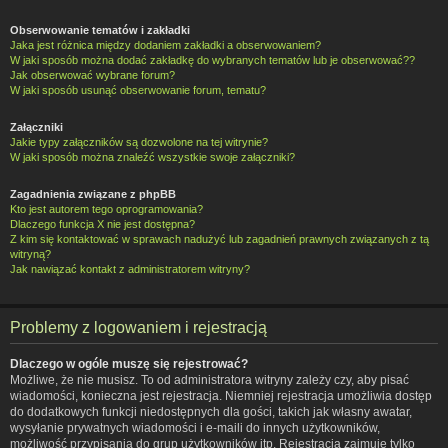
Obserwowanie tematów i zakładki
Jaka jest różnica między dodaniem zakładki a obserwowaniem?
W jaki sposób można dodać zakładkę do wybranych tematów lub je obserwować??
Jak obserwować wybrane forum?
W jaki sposób usunąć obserwowanie forum, tematu?
Załączniki
Jakie typy załączników są dozwolone na tej witrynie?
W jaki sposób można znaleźć wszystkie swoje załączniki?
Zagadnienia związane z phpBB
Kto jest autorem tego oprogramowania?
Dlaczego funkcja X nie jest dostępna?
Z kim się kontaktować w sprawach nadużyć lub zagadnień prawnych związanych z tą
witryną?
Jak nawiązać kontakt z administratorem witryny?
Problemy z logowaniem i rejestracją
Dlaczego w ogóle muszę się rejestrować?
Możliwe, że nie musisz. To od administratora witryny zależy czy, aby pisać
wiadomości, konieczna jest rejestracja. Niemniej rejestracja umożliwia dostęp
do dodatkowych funkcji niedostępnych dla gości, takich jak własny awatar,
wysyłanie prywatnych wiadomości i e-maili do innych użytkowników,
możliwość przypisania do grup użytkowników itp. Rejestracja zajmuje tylko