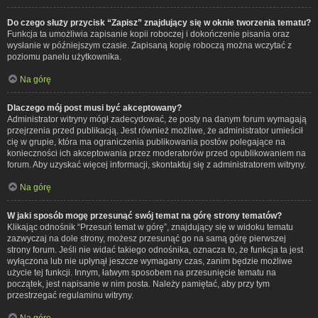
Do czego służy przycisk “Zapisz” znajdujący się w oknie tworzenia tematu?
Funkcja ta umożliwia zapisanie kopii roboczej i dokończenie pisania oraz
wysłanie w późniejszym czasie. Zapisaną kopię roboczą można wczytać z
poziomu panelu użytkownika.
Na górę
Dlaczego mój post musi być akceptowany?
Administrator witryny mógł zadecydować, że posty na danym forum wymagają
przejrzenia przed publikacją. Jest również możliwe, że administrator umieścił
cię w grupie, która ma ograniczenia publikowania postów polegające na
konieczności ich akceptowania przez moderatorów przed opublikowaniem na
forum. Aby uzyskać więcej informacji, skontaktuj się z administratorem witryny.
Na górę
W jaki sposób mogę przesunąć swój temat na górę strony tematów?
Klikając odnośnik “Przesuń temat w górę”, znajdujący się w widoku tematu
zazwyczaj na dole strony, możesz przesunąć go na samą górę pierwszej
strony forum. Jeśli nie widać takiego odnośnika, oznacza to, że funkcja ta jest
wyłączona lub nie upłynął jeszcze wymagany czas, zanim będzie możliwe
użycie tej funkcji. Innym, łatwym sposobem na przesunięcie tematu na
początek, jest napisanie w nim posta. Należy pamiętać, aby przy tym
przestrzegać regulaminu witryny.
Na górę