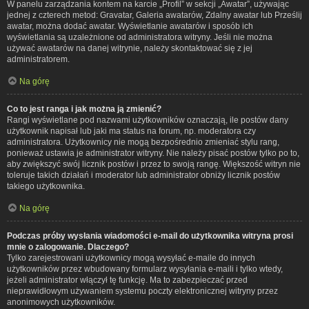
W panelu zarządzania kontem na karcie „Profil” w sekcji „Awatar”, używając
jednej z czterech metod: Gravatar, Galeria awatarów, Zdalny awatar lub Prześlij
awatar, można dodać awatar. Wyświetlanie awatarów i sposób ich
wyświetlania są uzależnione od administratora witryny. Jeśli nie można
używać awatarów na danej witrynie, należy skontaktować się z jej
administratorem.
Na górę
Co to jest ranga i jak można ją zmienić?
Rangi wyświetlane pod nazwami użytkowników oznaczają, ile postów dany
użytkownik napisał lub jaki ma status na forum, np. moderatora czy
administratora. Użytkownicy nie mogą bezpośrednio zmieniać stylu rang,
ponieważ ustawia je administrator witryny. Nie należy pisać postów tylko po to,
aby zwiększyć swój licznik postów i przez to swoją rangę. Większość witryn nie
toleruje takich działań i moderator lub administrator obniży licznik postów
takiego użytkownika.
Na górę
Podczas próby wysłania wiadomości e-mail do użytkownika witryna prosi
mnie o zalogowanie. Dlaczego?
Tylko zarejestrowani użytkownicy mogą wysyłać e-maile do innych
użytkowników przez wbudowany formularz wysyłania e-maili i tylko wtedy,
jeżeli administrator włączył tę funkcję. Ma to zabezpieczać przed
nieprawidłowym używaniem systemu poczty elektronicznej witryny przez
anonimowych użytkowników.