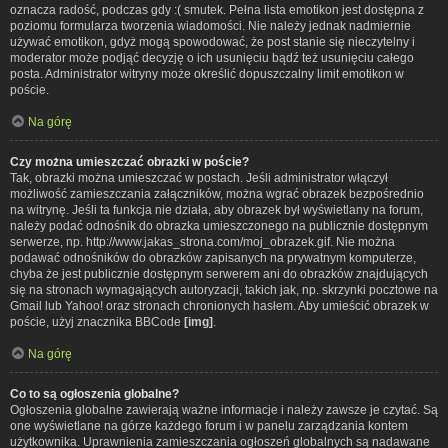
oznacza radość, podczas gdy :( smutek. Pełna lista emotikon jest dostępna z
poziomu formularza tworzenia wiadomości. Nie należy jednak nadmiernie
używać emotikon, gdyż mogą spowodować, że post stanie się nieczytelny i
moderator może podjąć decyzję o ich usunięciu bądź też usunięciu całego
posta. Administrator witryny może określić dopuszczalny limit emotikon w
poście.
Na górę
Czy można umieszczać obrazki w poście?
Tak, obrazki można umieszczać w postach. Jeśli administrator włączył
możliwość zamieszczania załączników, można wgrać obrazek bezpośrednio
na witrynę. Jeśli ta funkcja nie działa, aby obrazek był wyświetlany na forum,
należy podać odnośnik do obrazka umieszczonego na publicznie dostępnym
serwerze, np. http://www.jakas_strona.com/moj_obrazek.gif. Nie można
podawać odnośników do obrazków zapisanych na prywatnym komputerze,
chyba że jest publicznie dostępnym serwerem ani do obrazków znajdujących
się na stronach wymagających autoryzacji, takich jak, np. skrzynki pocztowe na
Gmail lub Yahoo! oraz stronach chronionych hasłem. Aby umieścić obrazek w
poście, użyj znacznika BBCode
[img]
.
Na górę
Co to są ogłoszenia globalne?
Ogłoszenia globalne zawierają ważne informacje i należy zawsze je czytać. Są
one wyświetlane na górze każdego forum i w panelu zarządzania kontem
użytkownika. Uprawnienia zamieszczania ogłoszeń globalnych są nadawane