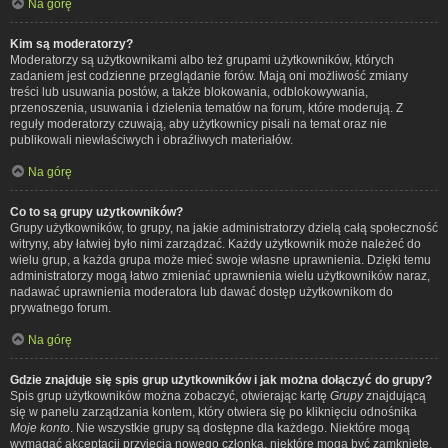
Na górę
Kim są moderatorzy?
Moderatorzy są użytkownikami albo też grupami użytkowników, których
zadaniem jest codzienne przeglądanie forów. Mają oni możliwość zmiany
treści lub usuwania postów, a także blokowania, odblokowywania,
przenoszenia, usuwania i dzielenia tematów na forum, które moderują. Z
reguły moderatorzy czuwają, aby użytkownicy pisali na temat oraz nie
publikowali niewłaściwych i obraźliwych materiałów.
Na górę
Co to są grupy użytkowników?
Grupy użytkowników, to grupy, na jakie administratorzy dzielą całą społeczność
witryny, aby łatwiej było nimi zarządzać. Każdy użytkownik może należeć do
wielu grup, a każda grupa może mieć swoje własne uprawnienia. Dzięki temu
administratorzy mogą łatwo zmieniać uprawnienia wielu użytkowników naraz,
nadawać uprawnienia moderatora lub dawać dostęp użytkownikom do
prywatnego forum.
Na górę
Gdzie znajduje się spis grup użytkowników i jak można dołączyć do grupy?
Spis grup użytkowników można zobaczyć, otwierając kartę
Grupy
znajdującą
się w panelu zarządzania kontem, który otwiera się po kliknięciu odnośnika
Moje konto
. Nie wszystkie grupy są dostępne dla każdego. Niektóre mogą
wymagać akceptacji przyjęcia nowego członka, niektóre mogą być zamknięte,