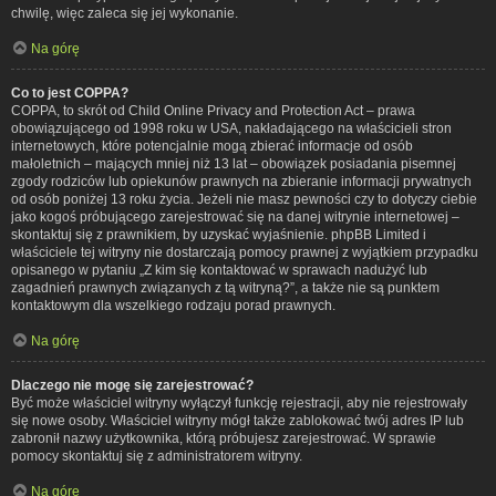
chwilę, więc zaleca się jej wykonanie.
Na górę
Co to jest COPPA?
COPPA, to skrót od Child Online Privacy and Protection Act – prawa
obowiązującego od 1998 roku w USA, nakładającego na właścicieli stron
internetowych, które potencjalnie mogą zbierać informacje od osób
małoletnich – mających mniej niż 13 lat – obowiązek posiadania pisemnej
zgody rodziców lub opiekunów prawnych na zbieranie informacji prywatnych
od osób poniżej 13 roku życia. Jeżeli nie masz pewności czy to dotyczy ciebie
jako kogoś próbującego zarejestrować się na danej witrynie internetowej –
skontaktuj się z prawnikiem, by uzyskać wyjaśnienie. phpBB Limited i
właściciele tej witryny nie dostarczają pomocy prawnej z wyjątkiem przypadku
opisanego w pytaniu „Z kim się kontaktować w sprawach nadużyć lub
zagadnień prawnych związanych z tą witryną?”, a także nie są punktem
kontaktowym dla wszelkiego rodzaju porad prawnych.
Na górę
Dlaczego nie mogę się zarejestrować?
Być może właściciel witryny wyłączył funkcję rejestracji, aby nie rejestrowały
się nowe osoby. Właściciel witryny mógł także zablokować twój adres IP lub
zabronił nazwy użytkownika, którą próbujesz zarejestrować. W sprawie
pomocy skontaktuj się z administratorem witryny.
Na górę