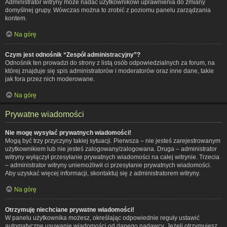
Administrator witryny może nadać użytkownikowi uprawnienia do zmiany
domyślnej grupy. Wówczas można to zrobić z poziomu panelu zarządzania
kontem.
Na górę
Czym jest odnośnik “Zespół administracyjny”?
Odnośnik ten prowadzi do strony z listą osób odpowiedzialnych za forum, na
której znajduje się spis administratorów i moderatorów oraz inne dane, takie
jak fora przez nich moderowane.
Na górę
Prywatne wiadomości
Nie mogę wysyłać prywatnych wiadomości!
Mogą być trzy przyczyny takiej sytuacji. Pierwsza – nie jesteś zarejestrowanym
użytkownikiem lub nie jesteś zalogowany/zalogowana. Druga – administrator
witryny wyłączył przesyłanie prywatnych wiadomości na całej witrynie. Trzecia
– administrator witryny uniemożliwił ci przesyłanie prywatnych wiadomości.
Aby uzyskać więcej informacji, skontaktuj się z administratorem witryny.
Na górę
Otrzymuję niechciane prywatne wiadomości!
W panelu użytkownika możesz, określając odpowiednie reguły ustawić
automatyczne usuwanie wiadomości od danego nadawcy. Jeżeli otrzymujesz