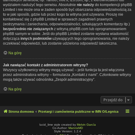
wydziałem nadużyć tego serwisu. Absolutnie
nie należy
do kompetencji phpBB
Limited i nie może ona w żaden sposób być obarczana odpowiedzialnością za
to w jaki sposób, gdzie lub przez kogo ta witryna jest używana. Proszę nie
kontaktować się z phpBB Limited w sprawach zagadnień prawnych
(wstrzymania i zaniechania, odpowiedzialności, szkalujących komentarzy itp.)
bezpośrednio nie związanych
z witryną phpBB.com lub oprogramowaniem
phpBB samym w sobie. Jeśli do phpBB Limited zostanie wysłana wiadomość
dotycząca
innych podmiotów
używających tego oprogramowania, nie należy
oczekiwać odpowiedzi, lub zostanie udzielona odpowiedź lakoniczna.
Na górę
Jak nawiązać kontakt z administratorem witryny?
Wszyscy użytkownicy witryny mogą używać – jeśli funkcja ta jest włączona
przez administratora witryny – formularza „Kontakt z nami”. Członkowie witryny
mogą także używać odnośnika „Zespół administracyjny”.
Na górę
Przejdź do
Strona domowa
Przetargi i zamówienia publiczne w IMN O/Legnica
lucid_lime style created by
Melvin García
Co-Author:
MannixMD
Style Version: 1.2.4