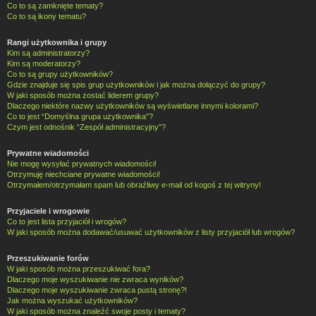
Co to są zamknięte tematy?
Co to są ikony tematu?
Rangi użytkownika i grupy
Kim są administratorzy?
Kim są moderatorzy?
Co to są grupy użytkowników?
Gdzie znajduje się spis grup użytkowników i jak można dołączyć do grupy?
W jaki sposób można zostać liderem grupy?
Dlaczego niektóre nazwy użytkowników są wyświetlane innymi kolorami?
Co to jest “Domyślna grupa użytkownika”?
Czym jest odnośnik “Zespół administracyjny”?
Prywatne wiadomości
Nie mogę wysyłać prywatnych wiadomości!
Otrzymuję niechciane prywatne wiadomości!
Otrzymałem/otrzymałam spam lub obraźliwy e-mail od kogoś z tej witryny!
Przyjaciele i wrogowie
Co to jest lista przyjaciół i wrogów?
W jaki sposób można dodawać/usuwać użytkowników z listy przyjaciół lub wrogów?
Przeszukiwanie forów
W jaki sposób można przeszukiwać fora?
Dlaczego moje wyszukiwanie nie zwraca wyników?
Dlaczego moje wyszukiwanie zwraca pustą stronę?!
Jak można wyszukać użytkowników?
W jaki sposób można znaleźć swoje posty i tematy?