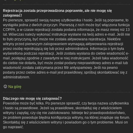
Rejestracja została przeprowadzona poprawnie, ale nie mogę się
zalogować!
Po pierwsze, sprawdź swoją nazwę użytkownika i hasło. Jeśli są poprawne, to
wystąpiła jedna z dwóch przyczyn. Pierwszą z nich może być włączona funkcja
COPPA, a w czasie rejestracji została podana informacja, że masz mniej niż 13
lat. Wówczas należy wykonać instrukcje wysłane na twój adres e-mail. Jeśli nie
to było przyczyną, być może nie została aktywowana rejestracja. Niektóre
witryny przed pierwszym zalogowaniem wymagają aktywowania rejestracji
przez osobę rejestrującą się lub przez administratora. Informacja o tym była
wyświetlona podczas rejestracji. Jeśli została wysłana do ciebie wiadomość e-
mail, postępuj zgodnie z zawartymi w niej instrukcjami. Jeżeli taka wiadomość
do ciebie nie dotarła, być może został podany nieprawidłowy adres e-mail lub
wiadomość została zatrzymana przez filtr antyspamowy. Jeśli na pewno
podany przez ciebie adres e-mail jest prawidłowy, spróbuj skontaktować się z
administratorem.
Na górę
Dlaczego nie mogę się zalogować?
Powodów może być kilka. Po pierwsze sprawdź, czy twoja nazwa użytkownika
i hasło są prawidłowe. Jeżeli są prawidłowe, skontaktuj się z właścicielem
witryny i zapytaj, czy cię nie zablokowano. Istnieje też prawdopodobieństwo,
że problem powoduje błędna konfiguracja witryny, na której znajduje się forum.
Skontaktuj się z właścicielem witryny i powiadom go o tym problemie. Musi on
go naprawić.