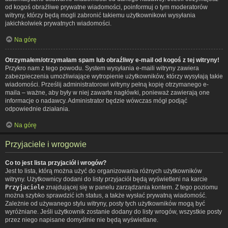
od kogoś obraźliwe prywatne wiadomości, poinformuj o tym moderatorów
witryny, którzy będą mogli zabronić takiemu użytkownikowi wysyłania
jakichkolwiek prywatnych wiadomości.
Na górę
Otrzymałem/otrzymałam spam lub obraźliwy e-mail od kogoś z tej witryny!
Przykro nam z tego powodu. System wysyłania e-maili witryny zawiera
zabezpieczenia umożliwiające wytropienie użytkowników, którzy wysyłają takie
wiadomości. Prześlij administratorowi witryny pełną kopię otrzymanego e-
maila – ważne, aby były w niej zawarte nagłówki, ponieważ zawierają one
informacje o nadawcy. Administrator będzie wówczas mógł podjąć
odpowiednie działania.
Na górę
Przyjaciele i wrogowie
Co to jest lista przyjaciół i wrogów?
Jest to lista, którą można użyć do organizowania różnych użytkowników
witryny. Użytkownicy dodani do listy przyjaciół będą wyświetleni na karcie
Przyjaciele
znajdującej się w panelu zarządzania kontem. Z tego poziomu
można szybko sprawdzić ich status, a także wysłać prywatną wiadomość.
Zależnie od używanego stylu witryny, posty tych użytkowników mogą być
wyróżniane. Jeśli użytkownik zostanie dodany do listy wrogów, wszystkie posty
przez niego napisane domyślnie nie będą wyświetlane.