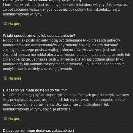
Limit opcji w ankiecie jest ustalany przez administratora witryny. Jeśli uważasz,
że potrzebujesz wstawić więcej opcji niż dozwolony limit, skontaktuj się z
administratorem witryny.
Na górę
W jaki sposób zmienić lub usunąć ankietę?
Podobnie, jak posty, ankiety mogą być zmieniane tylko przez ich autorów,
moderatorów lub administratorów. Aby zmienić ankietę, należy dokonać
zmiany pierwszego posta w wątku, z którym zawsze związana jest ankieta.
Jeśli nikt jeszcze nie oddał głosu w ankiecie, jej autor może usunąć ankietę lub
zmienić jej opcje. Jednakże, jeśli w ankiecie zostały już oddane głosy, tylko
moderatorzy lub administratorzy mogą ją zmienić, lub usunąć. Zapobiega to
modyfikowaniu ankiety w czasie jej trwania.
Na górę
Dlaczego nie mam dostępu do forum?
Niektóre fora mogą być dostępne tylko dla określonych grup lub użytkowników.
Aby przeglądać, czytać, pisać na nich lub wykonywać inne operacje, musisz
mieć odpowiednie uprawnienia. Skontaktuj się z moderatorem lub
administratorem witryny, aby ci je przydzielił.
Na górę
Dlaczego nie mogę dodawać załączników?