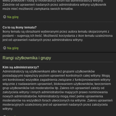
wielu powodów i robią to moderatorzy forum lub administratorzy witryny.
Zależnie od uprawnień nadanych przez administratora witryny użytkownik
może mieć możliwość zamykania swoich tematów.
Na górę
Co to są ikony tematu?
Ikony tematu są obrazkami wybieranymi przez autora tematu skojarzonymi z
postami – sugerują ich treść. Możliwość korzystania z ikon tematu uzależniona
jest od uprawnień nadanych przez administratora witryny.
Na górę
Rangi użytkownika i grupy
Kim są administratorzy?
Administratorzy są użytkownikami albo też grupami użytkowników
posiadającymi najwyższy poziom uprawnień kontrolnych całej witryny. Mogą
oni kontrolować wszystkie zagadnienia związane z funkcjonowaniem witryny
włącznie z nadawaniem uprawnień, blokowaniem użytkowników, tworzeniem
grup użytkowników lub moderatorów itp. Zakres ich uprawnień zależy od
założyciela witryny i innych administratorów mających prawo nominowania
nowych administratorów. Administratorzy mogą mieć pełne uprawnienia
moderatorów na wszystkich forach utworzonych na witrynie. Zakres uprawnień
moderacyjnych uzależniony jest od uprawnień nadanych przez założyciela
witryny.