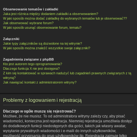
Obserwowanie tematów i zakładki
Jaka jest różnica między dodaniem zakładki a obserwowaniem?
W jaki sposób można dodać zakładkę do wybranych tematów lub je obserwować??
Jak obserwować wybrane forum?
W jaki sposób usunąć obserwowanie forum, tematu?
Załączniki
Jakie typy załączników są dozwolone na tej witrynie?
W jaki sposób można znaleźć wszystkie swoje załączniki?
Zagadnienia związane z phpBB
Kto jest autorem tego oprogramowania?
Dlaczego funkcja X nie jest dostępna?
Z kim się kontaktować w sprawach nadużyć lub zagadnień prawnych związanych z tą
witryną?
Jak nawiązać kontakt z administratorem witryny?
Problemy z logowaniem i rejestracją
Dlaczego w ogóle muszę się rejestrować?
Możliwe, że nie musisz. To od administratora witryny zależy czy, aby pisać
wiadomości, konieczna jest rejestracja. Niemniej rejestracja umożliwia dostęp
do dodatkowych funkcji niedostępnych dla gości, takich jak własny awatar,
wysyłanie prywatnych wiadomości i e-maili do innych użytkowników,
możliwość przypisania do grup użytkowników itp. Rejestracja zajmuje tylko