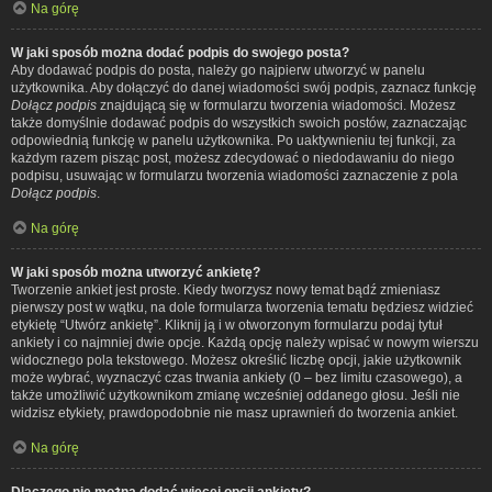
Na górę
W jaki sposób można dodać podpis do swojego posta?
Aby dodawać podpis do posta, należy go najpierw utworzyć w panelu
użytkownika. Aby dołączyć do danej wiadomości swój podpis, zaznacz funkcję
Dołącz podpis
znajdującą się w formularzu tworzenia wiadomości. Możesz
także domyślnie dodawać podpis do wszystkich swoich postów, zaznaczając
odpowiednią funkcję w panelu użytkownika. Po uaktywnieniu tej funkcji, za
każdym razem pisząc post, możesz zdecydować o niedodawaniu do niego
podpisu, usuwając w formularzu tworzenia wiadomości zaznaczenie z pola
Dołącz podpis
.
Na górę
W jaki sposób można utworzyć ankietę?
Tworzenie ankiet jest proste. Kiedy tworzysz nowy temat bądź zmieniasz
pierwszy post w wątku, na dole formularza tworzenia tematu będziesz widzieć
etykietę “Utwórz ankietę”. Kliknij ją i w otworzonym formularzu podaj tytuł
ankiety i co najmniej dwie opcje. Każdą opcję należy wpisać w nowym wierszu
widocznego pola tekstowego. Możesz określić liczbę opcji, jakie użytkownik
może wybrać, wyznaczyć czas trwania ankiety (0 – bez limitu czasowego), a
także umożliwić użytkownikom zmianę wcześniej oddanego głosu. Jeśli nie
widzisz etykiety, prawdopodobnie nie masz uprawnień do tworzenia ankiet.
Na górę
Dlaczego nie można dodać więcej opcji ankiety?