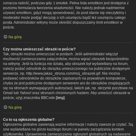
oznacza radość, podczas gdy :( smutek. Pełna lista emotikon jest dostępna z
poziomu formularza tworzenia wiadomości. Nie należy jednak nadmiernie
używać emotikon, gdyż mogą spowodować, że post stanie się nieczytelny i
moderator może podjąć decyzję o ich usunięciu bądź też usunięciu całego
posta. Administrator witryny może określić dopuszczalny limit emotikon w
poście.
Na górę
Czy można umieszczać obrazki w poście?
Tak, obrazki można umieszczać w postach. Jeśli administrator włączył
możliwość zamieszczania załączników, można wgrać obrazek bezpośrednio
na witrynę. Jeśli ta funkcja nie działa, aby obrazek był wyświetlany na forum,
należy podać odnośnik do obrazka umieszczonego na publicznie dostępnym
serwerze, np. http://www.jakas_strona.com/moj_obrazek.gif. Nie można
podawać odnośników do obrazków zapisanych na prywatnym komputerze,
chyba że jest publicznie dostępnym serwerem ani do obrazków znajdujących
się na stronach wymagających autoryzacji, takich jak, np. skrzynki pocztowe na
Gmail lub Yahoo! oraz stronach chronionych hasłem. Aby umieścić obrazek w
poście, użyj znacznika BBCode
[img]
.
Na górę
Co to są ogłoszenia globalne?
Ogłoszenia globalne zawierają ważne informacje i należy zawsze je czytać. Są
one wyświetlane na górze każdego forum i w panelu zarządzania kontem
użytkownika. Uprawnienia zamieszczania ogłoszeń globalnych są nadawane