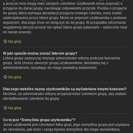
a jeszcze inne mogą mieć ukrytych członków. Użytkownik może poprosić o
przyjęcie do danej grupy, naciskając odpowiedni przycisk. Prośba o przyjęcie
do grupy, która wymaga akceptacji przyjęcia nowego członka, musi zostać
zaakceptowana przez lidera grupy. Może on poprosić użytkownika o podanie
wyjaśnień, dlaczego chce on dołączyć do tej grupy. W przypadku otrzymania
negatywnej decyzji proszę nie nękać lidera grupy pytaniami – widocznie miał
on swoje powody.
Na górę
W jaki sposób można zostać liderem grupy?
Lidera grupy zazwyczaj mianuje administrator witryny podczas tworzenia
grupy. Jeśli chcesz utworzyć grupę użytkowników, skontaktuj się z
administratorem, wysyłając do niego prywatną wiadomość.
Na górę
Dlaczego niektóre nazwy użytkowników są wyświetlane innymi kolorami?
Możliwe, że administrator witryny przypisał kolor członkom grupy, aby ułatwić
identyfikowanie członków tej grupy.
Na górę
Co to jest “Domyślna grupa użytkownika”?
Jeżeli użytkownik jest członkiem kilku grup, jego domyślna grupa jest używana
do określenia, jaki kolor i ranga będzie domyślnie dla niego wyświetlana.