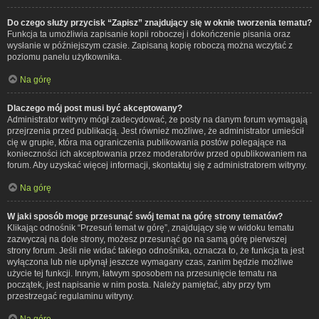
Do czego służy przycisk “Zapisz” znajdujący się w oknie tworzenia tematu?
Funkcja ta umożliwia zapisanie kopii roboczej i dokończenie pisania oraz
wysłanie w późniejszym czasie. Zapisaną kopię roboczą można wczytać z
poziomu panelu użytkownika.
Na górę
Dlaczego mój post musi być akceptowany?
Administrator witryny mógł zadecydować, że posty na danym forum wymagają
przejrzenia przed publikacją. Jest również możliwe, że administrator umieścił
cię w grupie, która ma ograniczenia publikowania postów polegające na
konieczności ich akceptowania przez moderatorów przed opublikowaniem na
forum. Aby uzyskać więcej informacji, skontaktuj się z administratorem witryny.
Na górę
W jaki sposób mogę przesunąć swój temat na górę strony tematów?
Klikając odnośnik “Przesuń temat w górę”, znajdujący się w widoku tematu
zazwyczaj na dole strony, możesz przesunąć go na samą górę pierwszej
strony forum. Jeśli nie widać takiego odnośnika, oznacza to, że funkcja ta jest
wyłączona lub nie upłynął jeszcze wymagany czas, zanim będzie możliwe
użycie tej funkcji. Innym, łatwym sposobem na przesunięcie tematu na
początek, jest napisanie w nim posta. Należy pamiętać, aby przy tym
przestrzegać regulaminu witryny.
Na górę