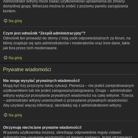
Administrator witryny może nadać użytkownikowi uprawnienia do zmiany
domyślnej grupy. Wówczas można to zrobić z poziomu panelu zarządzania
kontem.
Na górę
Czym jest odnośnik “Zespół administracyjny”?
Odnośnik ten prowadzi do strony z listą osób odpowiedzialnych za forum, na
której znajduje się spis administratorów i moderatorów oraz inne dane, takie
jak fora przez nich moderowane.
Na górę
Prywatne wiadomości
Nie mogę wysyłać prywatnych wiadomości!
Mogą być trzy przyczyny takiej sytuacji. Pierwsza – nie jesteś zarejestrowanym
użytkownikiem lub nie jesteś zalogowany/zalogowana. Druga – administrator
witryny wyłączył przesyłanie prywatnych wiadomości na całej witrynie. Trzecia
– administrator witryny uniemożliwił ci przesyłanie prywatnych wiadomości.
Aby uzyskać więcej informacji, skontaktuj się z administratorem witryny.
Na górę
Otrzymuję niechciane prywatne wiadomości!
W panelu użytkownika możesz, określając odpowiednie reguły ustawić
automatyczne usuwanie wiadomości od danego nadawcy. Jeżeli otrzymujesz