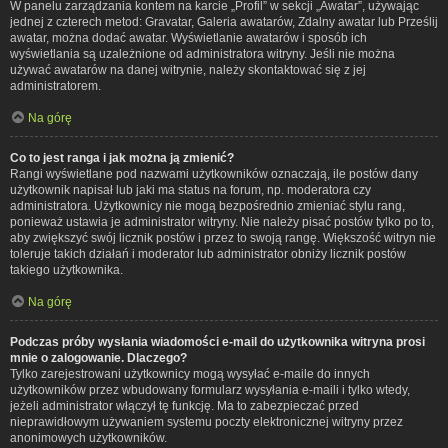
W panelu zarządzania kontem na karcie „Profil” w sekcji „Awatar”, używając
jednej z czterech metod: Gravatar, Galeria awatarów, Zdalny awatar lub Prześlij
awatar, można dodać awatar. Wyświetlanie awatarów i sposób ich
wyświetlania są uzależnione od administratora witryny. Jeśli nie można
używać awatarów na danej witrynie, należy skontaktować się z jej
administratorem.
Na górę
Co to jest ranga i jak można ją zmienić?
Rangi wyświetlane pod nazwami użytkowników oznaczają, ile postów dany
użytkownik napisał lub jaki ma status na forum, np. moderatora czy
administratora. Użytkownicy nie mogą bezpośrednio zmieniać stylu rang,
ponieważ ustawia je administrator witryny. Nie należy pisać postów tylko po to,
aby zwiększyć swój licznik postów i przez to swoją rangę. Większość witryn nie
toleruje takich działań i moderator lub administrator obniży licznik postów
takiego użytkownika.
Na górę
Podczas próby wysłania wiadomości e-mail do użytkownika witryna prosi
mnie o zalogowanie. Dlaczego?
Tylko zarejestrowani użytkownicy mogą wysyłać e-maile do innych
użytkowników przez wbudowany formularz wysyłania e-maili i tylko wtedy,
jeżeli administrator włączył tę funkcję. Ma to zabezpieczać przed
nieprawidłowym używaniem systemu poczty elektronicznej witryny przez
anonimowych użytkowników.