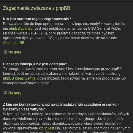
Zagadnienia związane z phpBB
Kto jest autorem tego oprogramowania?
Prawa autorskie do tego oprogramowania w jego niezmodyfikowanej formie,
ma
phpBB Limited
. Jest ono publikowane na licencji GNU General Public
License wersja 2 (GPL-2.0), co w praktyce oznacza, że może być bez
ograniczeń dystrybuowane. Więcej na ten temat dowiesz się na stronie
About phpBB
.
Na górę
Dlaczego funkcja X nie jest dostępna?
To oprogramowanie zostało stworzone i jest licencjonowane przez phpBB
Limited. Jeśli uważasz, że brakuje w nim jakiejś funkcji, przejdź na stronę
phpBB Ideas Centre
, gdzie możesz zagłosować na istniejące propozycje lub
zaproponować nowe funkcje.
Na górę
Z kim się kontaktować w sprawach nadużyć lub zagadnień prawnych
związanych z tą witryną?
W tych sprawach, należy skontaktować się z jednym z administratorów, których
dane wyświetlone są na liście zespołu administracyjnego. Jeżeli jednak nie
otrzymasz odpowiedzi, należy skontaktować się z właścicielem domeny –
wykonaj sprawdzenie
kto to jest
lub, jeśli witryna jest uruchomiona na jednym z
darmowych serwisów, np. Yahoo!, free.fr, f2s.com, itp., z kierownictwem lub