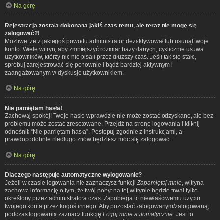
Na górę
Rejestracja została dokonana jakiś czas temu, ale teraz nie mogę się
zalogować?!
Możliwe, że z jakiegoś powodu administrator dezaktywował lub usunął twoje
konto. Wiele witryn, aby zmniejszyć rozmiar bazy danych, cyklicznie usuwa
użytkowników, którzy nic nie pisali przez dłuższy czas. Jeśli tak się stało,
spróbuj zarejestrować się ponownie i bądź bardziej aktywnym i
zaangażowanym w dyskusje użytkownikiem.
Na górę
Nie pamiętam hasła!
Zachowaj spokój! Twoje hasło wprawdzie nie może zostać odzyskane, ale bez
problemu może zostać zresetowane. Przejdź na stronę logowania i kliknij
odnośnik “Nie pamiętam hasła”. Postępuj zgodnie z instrukcjami, a
prawdopodobnie niedługo znów będziesz móc się zalogować.
Na górę
Dlaczego następuje automatyczne wylogowanie?
Jeżeli w czasie logowania nie zaznaczysz funkcji
Zapamiętaj mnie
, witryna
zachowa informację o tym, że twój pobyt na tej witrynie będzie trwał tylko
określony przez administratora czas. Zapobiega to niewłaściwemu użyciu
twojego konta przez kogoś innego. Aby pozostać zalogowanym/zalogowaną,
podczas logowania zaznacz funkcję
Loguj mnie automatycznie
. Jest to