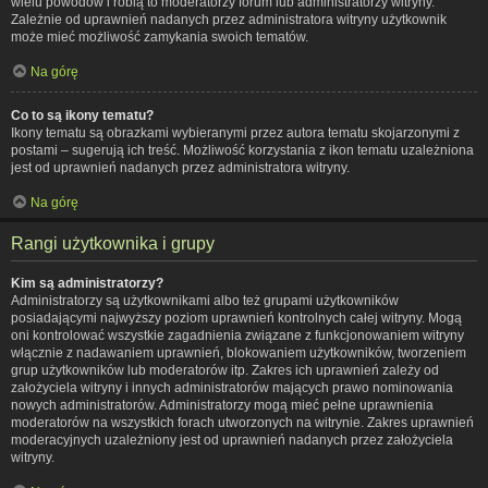
wielu powodów i robią to moderatorzy forum lub administratorzy witryny.
Zależnie od uprawnień nadanych przez administratora witryny użytkownik
może mieć możliwość zamykania swoich tematów.
Na górę
Co to są ikony tematu?
Ikony tematu są obrazkami wybieranymi przez autora tematu skojarzonymi z
postami – sugerują ich treść. Możliwość korzystania z ikon tematu uzależniona
jest od uprawnień nadanych przez administratora witryny.
Na górę
Rangi użytkownika i grupy
Kim są administratorzy?
Administratorzy są użytkownikami albo też grupami użytkowników
posiadającymi najwyższy poziom uprawnień kontrolnych całej witryny. Mogą
oni kontrolować wszystkie zagadnienia związane z funkcjonowaniem witryny
włącznie z nadawaniem uprawnień, blokowaniem użytkowników, tworzeniem
grup użytkowników lub moderatorów itp. Zakres ich uprawnień zależy od
założyciela witryny i innych administratorów mających prawo nominowania
nowych administratorów. Administratorzy mogą mieć pełne uprawnienia
moderatorów na wszystkich forach utworzonych na witrynie. Zakres uprawnień
moderacyjnych uzależniony jest od uprawnień nadanych przez założyciela
witryny.