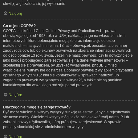
chwilę, więc zaleca się jej wykonanie.
Na górę
Co to jest COPPA?
COPPA, to skrót od Child Online Privacy and Protection Act – prawa
obowiązującego od 1998 roku w USA, nakładającego na właścicieli stron
internetowych, które potencjalnie mogą zbierać informacje od osób
małoletnich – mających mniej niż 13 lat – obowiązek posiadania pisemnej
zgody rodziców lub opiekunów prawnych na zbieranie informacji prywatnych
od osób poniżej 13 roku życia. Jeżeli nie masz pewności czy to dotyczy ciebie
jako kogoś próbującego zarejestrować się na danej witrynie internetowej –
skontaktuj się z prawnikiem, by uzyskać wyjaśnienie. phpBB Limited i
właściciele tej witryny nie dostarczają pomocy prawnej z wyjątkiem przypadku
opisanego w pytaniu „Z kim się kontaktować w sprawach nadużyć lub
zagadnień prawnych związanych z tą witryną?”, a także nie są punktem
kontaktowym dla wszelkiego rodzaju porad prawnych.
Na górę
Dlaczego nie mogę się zarejestrować?
Być może właściciel witryny wyłączył funkcję rejestracji, aby nie rejestrowały
się nowe osoby. Właściciel witryny mógł także zablokować twój adres IP lub
zabronił nazwy użytkownika, którą próbujesz zarejestrować. W sprawie
pomocy skontaktuj się z administratorem witryny.
Na górę