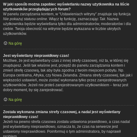
W jaki sposób można zapobiec wyświetlaniu nazwy użytkownika na liście
użytkowników przeglądających forum?
W panelu zarządzania kontem, w “Ustawieniach witryny” znajduje się funkcja
Nie pokazuj statusu online
. Włącz tę funkcję, zaznaczając
Tak
. Nazwa
użytkownika będzie wyświetlana tylko dla administratorów, moderatorów i dla
ciebie. Twoja obecność na witrynie będzie wykazana w liczbie ukrytych
użytkowników.
Na górę
Jest wyświetlany nieprawidłowy czas!
Możliwe, że jest wyświetlany czas z innej strefy czasowej, niż ta, w której się
znajdujesz. Jeśli tak właśnie jest, przejdź do panelu zarządzania kontem i
zmień strefę czasową, tak aby była zgodna z twoim miejscem pobytu. Np.
Europa centralna, Afryka, czy Nowa Zelandia. Zmiana strefy czasowej, tak jak i
większości ustawień, może zostać wykonana tylko przez zarejestrowanych
użytkowników. Jeżeli nie jesteś zarejestrowanym użytkownikiem – teraz jest
dobry moment, by się zarejestrować.
Na górę
Została wykonana zmiana strefy czasowej, a nadal jest wyświetlany
nieprawidłowy czas!
Jeżeli na pewno strefa czasowa została ustawiona prawidłowo, a czas nadal
jest wyświetlany nieprawidłowo, oznacza to, że czas na serwerze jest
ustawiony nieprawidłowo. Poinformuj o tym administratora, by naprawił
problem.