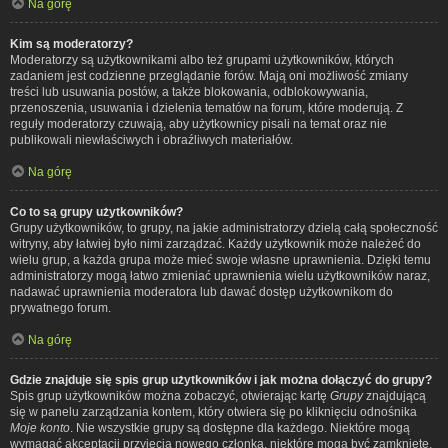
Na górę
Kim są moderatorzy?
Moderatorzy są użytkownikami albo też grupami użytkowników, których
zadaniem jest codzienne przeglądanie forów. Mają oni możliwość zmiany
treści lub usuwania postów, a także blokowania, odblokowywania,
przenoszenia, usuwania i dzielenia tematów na forum, które moderują. Z
reguły moderatorzy czuwają, aby użytkownicy pisali na temat oraz nie
publikowali niewłaściwych i obraźliwych materiałów.
Na górę
Co to są grupy użytkowników?
Grupy użytkowników, to grupy, na jakie administratorzy dzielą całą społeczność
witryny, aby łatwiej było nimi zarządzać. Każdy użytkownik może należeć do
wielu grup, a każda grupa może mieć swoje własne uprawnienia. Dzięki temu
administratorzy mogą łatwo zmieniać uprawnienia wielu użytkowników naraz,
nadawać uprawnienia moderatora lub dawać dostęp użytkownikom do
prywatnego forum.
Na górę
Gdzie znajduje się spis grup użytkowników i jak można dołączyć do grupy?
Spis grup użytkowników można zobaczyć, otwierając kartę
Grupy
znajdującą
się w panelu zarządzania kontem, który otwiera się po kliknięciu odnośnika
Moje konto
. Nie wszystkie grupy są dostępne dla każdego. Niektóre mogą
wymagać akceptacji przyjęcia nowego członka, niektóre mogą być zamknięte,