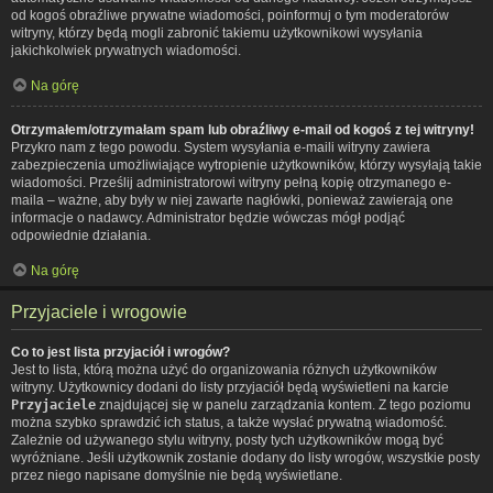
od kogoś obraźliwe prywatne wiadomości, poinformuj o tym moderatorów
witryny, którzy będą mogli zabronić takiemu użytkownikowi wysyłania
jakichkolwiek prywatnych wiadomości.
Na górę
Otrzymałem/otrzymałam spam lub obraźliwy e-mail od kogoś z tej witryny!
Przykro nam z tego powodu. System wysyłania e-maili witryny zawiera
zabezpieczenia umożliwiające wytropienie użytkowników, którzy wysyłają takie
wiadomości. Prześlij administratorowi witryny pełną kopię otrzymanego e-
maila – ważne, aby były w niej zawarte nagłówki, ponieważ zawierają one
informacje o nadawcy. Administrator będzie wówczas mógł podjąć
odpowiednie działania.
Na górę
Przyjaciele i wrogowie
Co to jest lista przyjaciół i wrogów?
Jest to lista, którą można użyć do organizowania różnych użytkowników
witryny. Użytkownicy dodani do listy przyjaciół będą wyświetleni na karcie
Przyjaciele
znajdującej się w panelu zarządzania kontem. Z tego poziomu
można szybko sprawdzić ich status, a także wysłać prywatną wiadomość.
Zależnie od używanego stylu witryny, posty tych użytkowników mogą być
wyróżniane. Jeśli użytkownik zostanie dodany do listy wrogów, wszystkie posty
przez niego napisane domyślnie nie będą wyświetlane.