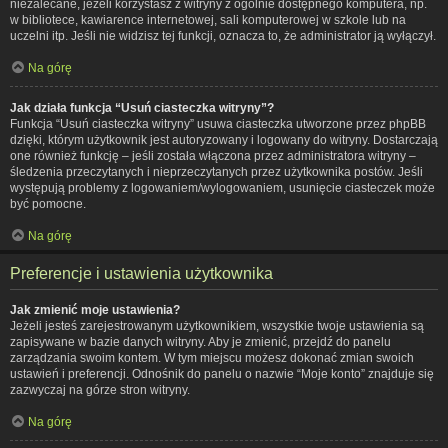
niezalecane, jeżeli korzystasz z witryny z ogólnie dostępnego komputera, np.
w bibliotece, kawiarence internetowej, sali komputerowej w szkole lub na
uczelni itp. Jeśli nie widzisz tej funkcji, oznacza to, że administrator ją wyłączył.
Na górę
Jak działa funkcja “Usuń ciasteczka witryny”?
Funkcja “Usuń ciasteczka witryny” usuwa ciasteczka utworzone przez phpBB
dzięki, którym użytkownik jest autoryzowany i logowany do witryny. Dostarczają
one również funkcję – jeśli została włączona przez administratora witryny –
śledzenia przeczytanych i nieprzeczytanych przez użytkownika postów. Jeśli
występują problemy z logowaniem/wylogowaniem, usunięcie ciasteczek może
być pomocne.
Na górę
Preferencje i ustawienia użytkownika
Jak zmienić moje ustawienia?
Jeżeli jesteś zarejestrowanym użytkownikiem, wszystkie twoje ustawienia są
zapisywane w bazie danych witryny. Aby je zmienić, przejdź do panelu
zarządzania swoim kontem. W tym miejscu możesz dokonać zmian swoich
ustawień i preferencji. Odnośnik do panelu o nazwie “Moje konto” znajduje się
zazwyczaj na górze stron witryny.
Na górę