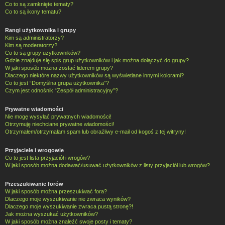
Co to są zamknięte tematy?
Co to są ikony tematu?
Rangi użytkownika i grupy
Kim są administratorzy?
Kim są moderatorzy?
Co to są grupy użytkowników?
Gdzie znajduje się spis grup użytkowników i jak można dołączyć do grupy?
W jaki sposób można zostać liderem grupy?
Dlaczego niektóre nazwy użytkowników są wyświetlane innymi kolorami?
Co to jest “Domyślna grupa użytkownika”?
Czym jest odnośnik “Zespół administracyjny”?
Prywatne wiadomości
Nie mogę wysyłać prywatnych wiadomości!
Otrzymuję niechciane prywatne wiadomości!
Otrzymałem/otrzymałam spam lub obraźliwy e-mail od kogoś z tej witryny!
Przyjaciele i wrogowie
Co to jest lista przyjaciół i wrogów?
W jaki sposób można dodawać/usuwać użytkowników z listy przyjaciół lub wrogów?
Przeszukiwanie forów
W jaki sposób można przeszukiwać fora?
Dlaczego moje wyszukiwanie nie zwraca wyników?
Dlaczego moje wyszukiwanie zwraca pustą stronę?!
Jak można wyszukać użytkowników?
W jaki sposób można znaleźć swoje posty i tematy?