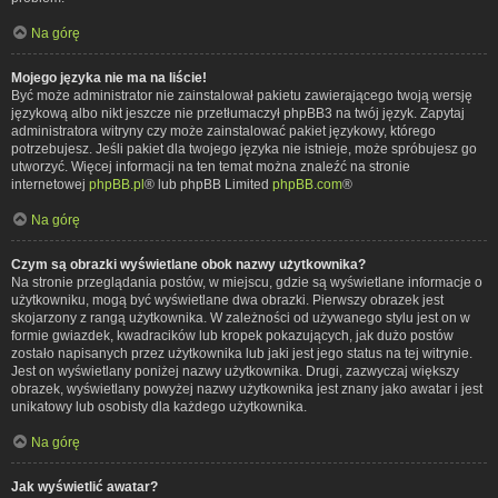
Na górę
Mojego języka nie ma na liście!
Być może administrator nie zainstalował pakietu zawierającego twoją wersję
językową albo nikt jeszcze nie przetłumaczył phpBB3 na twój język. Zapytaj
administratora witryny czy może zainstalować pakiet językowy, którego
potrzebujesz. Jeśli pakiet dla twojego języka nie istnieje, może spróbujesz go
utworzyć. Więcej informacji na ten temat można znaleźć na stronie
internetowej
phpBB.pl
® lub phpBB Limited
phpBB.com
®
Na górę
Czym są obrazki wyświetlane obok nazwy użytkownika?
Na stronie przeglądania postów, w miejscu, gdzie są wyświetlane informacje o
użytkowniku, mogą być wyświetlane dwa obrazki. Pierwszy obrazek jest
skojarzony z rangą użytkownika. W zależności od używanego stylu jest on w
formie gwiazdek, kwadracików lub kropek pokazujących, jak dużo postów
zostało napisanych przez użytkownika lub jaki jest jego status na tej witrynie.
Jest on wyświetlany poniżej nazwy użytkownika. Drugi, zazwyczaj większy
obrazek, wyświetlany powyżej nazwy użytkownika jest znany jako awatar i jest
unikatowy lub osobisty dla każdego użytkownika.
Na górę
Jak wyświetlić awatar?