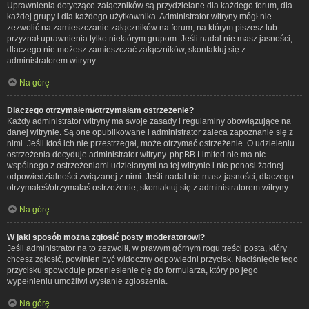
Uprawnienia dotyczące załączników są przydzielane dla każdego forum, dla
każdej grupy i dla każdego użytkownika. Administrator witryny mógł nie
zezwolić na zamieszczanie załączników na forum, na którym piszesz lub
przyznał uprawnienia tylko niektórym grupom. Jeśli nadal nie masz jasności,
dlaczego nie możesz zamieszczać załączników, skontaktuj się z
administratorem witryny.
Na górę
Dlaczego otrzymałem/otrzymałam ostrzeżenie?
Każdy administrator witryny ma swoje zasady i regulaminy obowiązujące na
danej witrynie. Są one opublikowane i administrator zaleca zapoznanie się z
nimi. Jeśli ktoś ich nie przestrzegał, może otrzymać ostrzeżenie. O udzieleniu
ostrzeżenia decyduje administrator witryny. phpBB Limited nie ma nic
wspólnego z ostrzeżeniami udzielanymi na tej witrynie i nie ponosi żadnej
odpowiedzialności związanej z nimi. Jeśli nadal nie masz jasności, dlaczego
otrzymałeś/otrzymałaś ostrzeżenie, skontaktuj się z administratorem witryny.
Na górę
W jaki sposób można zgłosić posty moderatorowi?
Jeśli administrator na to zezwolił, w prawym górnym rogu treści posta, który
chcesz zgłosić, powinien być widoczny odpowiedni przycisk. Naciśnięcie tego
przycisku spowoduje przeniesienie cię do formularza, który po jego
wypełnieniu umożliwi wysłanie zgłoszenia.
Na górę