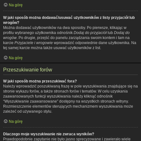
Na górę
W jaki sposób można dodawać/usuwać użytkowników z listy przyjaciół lub
wrogów?
Można dodawać użytkowników na dwa sposoby. Po pierwsze, klikając w
profilu wybranego użytkownika odnośnik
Dodaj do przyjaciół
lub
Dodaj do
wrogów
. Po drugie, przejść do panelu zarządzania swoim kontem i tam na
karcie
Przyjaciele i wrogowie
wprowadzić odpowiednie dane użytkownika. Na
tej samej karcie można także usuwać użytkowników z list.
Na górę
Przeszukiwanie forów
W jaki sposób można przeszukiwać fora?
Należy wprowadzić poszukiwaną frazę w pole wyszukiwania znajdujące się na
stronie wykazu forów, a także stronach forów i tematów. W celu uzyskania
zaawansowanych funkcji wyszukiwania należy kliknąć odnośnik
“Wyszukiwanie zaawansowane” dostępny na wszystkich stronach witryny.
Rozmieszczenie elementów sterujących mechanizmem wyszukiwania może
zależeć od używanego stylu.
Na górę
Dlaczego moje wyszukiwanie nie zwraca wyników?
Prawdopodobnie zapytanie nie było jasno sprecyzowane i zawierało wiele