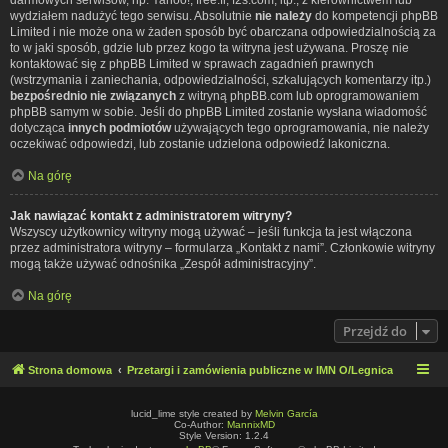
wydziałem nadużyć tego serwisu. Absolutnie
nie należy
do kompetencji phpBB
Limited i nie może ona w żaden sposób być obarczana odpowiedzialnością za
to w jaki sposób, gdzie lub przez kogo ta witryna jest używana. Proszę nie
kontaktować się z phpBB Limited w sprawach zagadnień prawnych
(wstrzymania i zaniechania, odpowiedzialności, szkalujących komentarzy itp.)
bezpośrednio nie związanych
z witryną phpBB.com lub oprogramowaniem
phpBB samym w sobie. Jeśli do phpBB Limited zostanie wysłana wiadomość
dotycząca
innych podmiotów
używających tego oprogramowania, nie należy
oczekiwać odpowiedzi, lub zostanie udzielona odpowiedź lakoniczna.
Na górę
Jak nawiązać kontakt z administratorem witryny?
Wszyscy użytkownicy witryny mogą używać – jeśli funkcja ta jest włączona
przez administratora witryny – formularza „Kontakt z nami”. Członkowie witryny
mogą także używać odnośnika „Zespół administracyjny”.
Na górę
Przejdź do
Strona domowa
Przetargi i zamówienia publiczne w IMN O/Legnica
lucid_lime style created by
Melvin García
Co-Author:
MannixMD
Style Version: 1.2.4