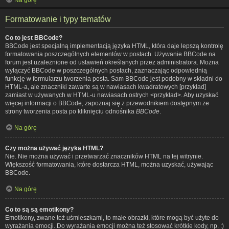
Formatowanie i typy tematów
Co to jest BBCode?
BBCode jest specjalną implementacją języka HTML, która daje lepszą kontrolę
formatowania poszczególnych elementów w postach. Używanie BBCode na
forum jest uzależnione od ustawień określanych przez administratora. Można
wyłączyć BBCode w poszczególnych postach, zaznaczając odpowiednią
funkcję w formularzu tworzenia posta. Sam BBCode jest podobny w składni do
HTML-a, ale znaczniki zawarte są w nawiasach kwadratowych [przykład]
zamiast w używanych w HTML-u nawiasach ostrych <przykład>. Aby uzyskać
więcej informacji o BBCode, zapoznaj się z przewodnikiem dostępnym ze
strony tworzenia posta po kliknięciu odnośnika
BBCode
.
Na górę
Czy można używać języka HTML?
Nie. Nie można używać i przetwarzać znaczników HTML na tej witrynie.
Większość formatowania, które dostarcza HTML, można uzyskać, używając
BBCode.
Na górę
Co to są są emotikony?
Emotikony, zwane też uśmieszkami, to małe obrazki, które mogą być użyte do
wyrażania emocji. Do wyrażania emocji można też stosować krótkie kody, np. :)