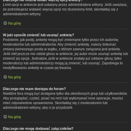
Limit opcji w ankiecie jest ustalany przez administratora witryny. Jeśli uważasz,
że potrzebujesz wstawić więcej opcji niż dozwolony limit, skontaktuj się z
administratorem witryny.
Na górę
W jaki sposób zmienić lub usunąć ankietę?
Podobnie, jak posty, ankiety mogą być zmieniane tylko przez ich autorów,
moderatorów lub administratorów. Aby zmienić ankietę, należy dokonać
zmiany pierwszego posta w wątku, z którym zawsze związana jest ankieta.
Jeśli nikt jeszcze nie oddał głosu w ankiecie, jej autor może usunąć ankietę lub
zmienić jej opcje. Jednakże, jeśli w ankiecie zostały już oddane głosy, tylko
moderatorzy lub administratorzy mogą ją zmienić, lub usunąć. Zapobiega to
modyfikowaniu ankiety w czasie jej trwania.
Na górę
Dlaczego nie mam dostępu do forum?
Niektóre fora mogą być dostępne tylko dla określonych grup lub użytkowników.
Aby przeglądać, czytać, pisać na nich lub wykonywać inne operacje, musisz
mieć odpowiednie uprawnienia. Skontaktuj się z moderatorem lub
administratorem witryny, aby ci je przydzielił.
Na górę
Dlaczego nie mogę dodawać załączników?