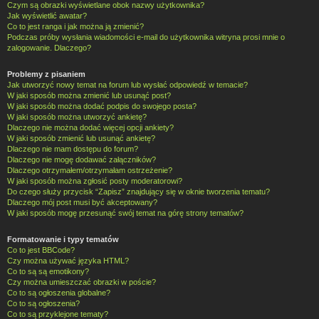
Czym są obrazki wyświetlane obok nazwy użytkownika?
Jak wyświetlić awatar?
Co to jest ranga i jak można ją zmienić?
Podczas próby wysłania wiadomości e-mail do użytkownika witryna prosi mnie o
zalogowanie. Dlaczego?
Problemy z pisaniem
Jak utworzyć nowy temat na forum lub wysłać odpowiedź w temacie?
W jaki sposób można zmienić lub usunąć post?
W jaki sposób można dodać podpis do swojego posta?
W jaki sposób można utworzyć ankietę?
Dlaczego nie można dodać więcej opcji ankiety?
W jaki sposób zmienić lub usunąć ankietę?
Dlaczego nie mam dostępu do forum?
Dlaczego nie mogę dodawać załączników?
Dlaczego otrzymałem/otrzymałam ostrzeżenie?
W jaki sposób można zgłosić posty moderatorowi?
Do czego służy przycisk “Zapisz” znajdujący się w oknie tworzenia tematu?
Dlaczego mój post musi być akceptowany?
W jaki sposób mogę przesunąć swój temat na górę strony tematów?
Formatowanie i typy tematów
Co to jest BBCode?
Czy można używać języka HTML?
Co to są są emotikony?
Czy można umieszczać obrazki w poście?
Co to są ogłoszenia globalne?
Co to są ogłoszenia?
Co to są przyklejone tematy?