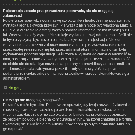
Rejestracja została przeprowadzona poprawnie, ale nie mogę się
zalogować!
Po pierwsze, sprawdź swoją nazwę użytkownika i hasło. Jeśli są poprawne, to
wystąpiła jedna z dwóch przyczyn. Pierwszą z nich może być włączona funkcja
COPPA, a w czasie rejestracji została podana informacja, że masz mniej niż 13
lat. Wówczas należy wykonać instrukcje wysłane na twój adres e-mail. Jeśli nie
to było przyczyną, być może nie została aktywowana rejestracja. Niektóre
witryny przed pierwszym zalogowaniem wymagają aktywowania rejestracji
przez osobę rejestrującą się lub przez administratora. Informacja o tym była
wyświetlona podczas rejestracji. Jeśli została wysłana do ciebie wiadomość e-
mail, postępuj zgodnie z zawartymi w niej instrukcjami. Jeżeli taka wiadomość
do ciebie nie dotarła, być może został podany nieprawidłowy adres e-mail lub
wiadomość została zatrzymana przez filtr antyspamowy. Jeśli na pewno
podany przez ciebie adres e-mail jest prawidłowy, spróbuj skontaktować się z
administratorem.
Na górę
Dlaczego nie mogę się zalogować?
Powodów może być kilka. Po pierwsze sprawdź, czy twoja nazwa użytkownika
i hasło są prawidłowe. Jeżeli są prawidłowe, skontaktuj się z właścicielem
witryny i zapytaj, czy cię nie zablokowano. Istnieje też prawdopodobieństwo,
że problem powoduje błędna konfiguracja witryny, na której znajduje się forum.
Skontaktuj się z właścicielem witryny i powiadom go o tym problemie. Musi on
go naprawić.