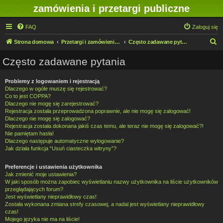
zamówienia i przetargi publiczne
FAQ
Zaloguj się
S
Strona domowa
Przetargi i zamówienia publiczne w IMN O/Legnica
Często zadawane pytania
z
Często zadawane pytania
u
k
Problemy z logowaniem i rejestracją
Dlaczego w ogóle muszę się rejestrować?
a
Co to jest COPPA?
j
Dlaczego nie mogę się zarejestrować?
Rejestracja została przeprowadzona poprawnie, ale nie mogę się zalogować!
Dlaczego nie mogę się zalogować?
Rejestracja została dokonana jakiś czas temu, ale teraz nie mogę się zalogować?!
Nie pamiętam hasła!
Dlaczego następuje automatyczne wylogowanie?
Jak działa funkcja “Usuń ciasteczka witryny”?
Preferencje i ustawienia użytkownika
Jak zmienić moje ustawienia?
W jaki sposób można zapobiec wyświetlaniu nazwy użytkownika na liście użytkowników
przeglądających forum?
Jest wyświetlany nieprawidłowy czas!
Została wykonana zmiana strefy czasowej, a nadal jest wyświetlany nieprawidłowy
czas!
Mojego języka nie ma na liście!