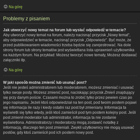
Na górę
Problemy z pisaniem
Jak utworzyć nowy temat na forum lub wysłać odpowiedź w temacie?
Aby utworzyć nowy temat na forum, należy nacisnąć przycisk „Nowy temat”,
aby odpowiedzieć w temacie, nacisnąć przycisk „Odpowiedz”. Być może, że
przed publikowaniem wiadomości trzeba będzie się zarejestrować. Na dole
strony forum lub strony tematów jest wyświetlana lista uprawnień użytkownika
na każdym forum. Na przykład: Możesz tworzyć nowe tematy, Możesz dodawać
załączniki itp.
Na górę
W jaki sposób można zmienić lub usunąć post?
Jeśli nie jesteś administratorem lub moderatorem, możesz zmieniać i usuwać
tylko swoje posty. Możesz zmienić post, naciskając przycisk
Zmień
znajdujący
się przy danym poście. Czasami można to zrobić tylko przez pewien czas po
jego napisaniu. Jeżeli ktoś odpowiedział na ten post, pod twoim postem pojawi
się informacja ile razy i kiedy ostatni raz post był zmieniany. Informacja ta
wyświetli się tylko wtedy, jeśli ktoś zamieścił pod tym postem kolejny post. Jeśli
post zmienił moderator lub administrator, informacja ta nie zostanie
wyświetlona. Administratorzy i moderatorzy mogą zostawić notatkę z
informacją, dlaczego ten post zmieniali. Zwykli użytkownicy nie mogą usuwać
postów, gdy ktoś zamieścił pod ich postem nowy post.